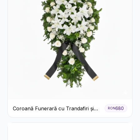
Coroană Funerară cu Trandafiri și
680
RON
Crini