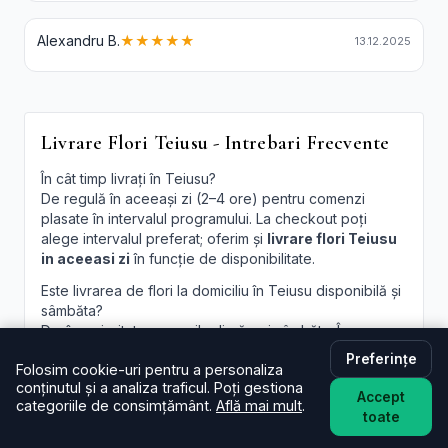
Alexandru B.
★★★★★
13.12.2025
Livrare Flori Teiusu - Intrebari Frecvente
În cât timp livrați în Teiusu?
De regulă în aceeași zi (2–4 ore) pentru comenzi
plasate în intervalul programului. La checkout poți
alege intervalul preferat; oferim și
livrare flori Teiusu
in aceeasi zi
în funcție de disponibilitate.
Este livrarea de flori la domiciliu în Teiusu disponibilă și
sâmbăta?
Da, în majoritatea cazurilor livrăm și sâmbăta. În
perioade aglomerate pot exista sloturi limitate, afișate
Preferințe
Folosim cookie-uri pentru a personaliza
la finalizare.
conținutul și a analiza traficul. Poți gestiona
Accept
Pot programa livrarea pentru o oră anume în Teiusu?
categoriile de consimțământ.
Află mai mult
.
toate
Oferim intervale orare; pentru ore fixe încercăm să
acomodăm cererea, în funcție de traseul curierilor.