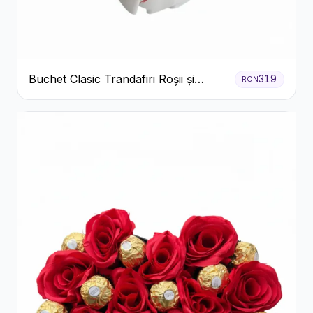
Buchet Clasic Trandafiri Roșii și
319
RON
Eucalipt