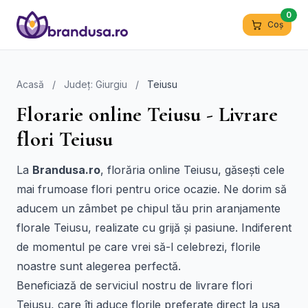
0
Coș
Acasă
/
Județ: Giurgiu
/
Teiusu
Florarie online Teiusu - Livrare
flori Teiusu
La
Brandusa.ro
, florăria online Teiusu, găsești cele
mai frumoase flori pentru orice ocazie. Ne dorim să
aducem un zâmbet pe chipul tău prin aranjamente
florale Teiusu, realizate cu grijă și pasiune. Indiferent
de momentul pe care vrei să-l celebrezi, florile
noastre sunt alegerea perfectă.
Beneficiază de serviciul nostru de livrare flori
Teiusu, care îți aduce florile preferate direct la ușa