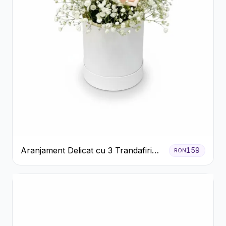
Aranjament Delicat cu 3 Trandafiri
159
RON
Roz în Cutie Albă