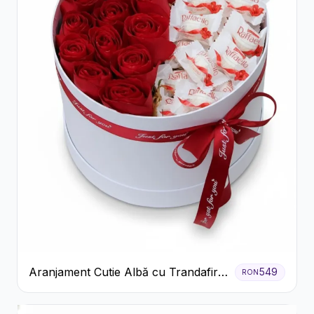
Aranjament Cutie Albă cu Trandafiri
549
RON
Roșii și Raffaello