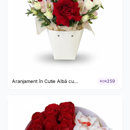
Aranjament în Cutie Albă cu
259
RON
Trandafiri Roșii și Lisianthus