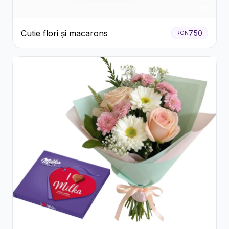
Cutie flori și macarons
750
RON