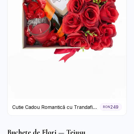
Cutie Cadou Romantică cu Trandafiri
249
RON
Șampanie și Lumânare
Buchete de Flori — Teiusu