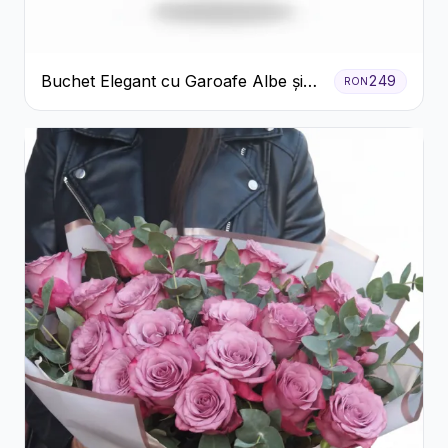
Buchet Elegant cu Garoafe Albe și
249
RON
Eucalipt