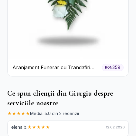
Aranjament Funerar cu Trandafiri
359
RON
Albi Crizanteme Galbene și Crini
Ce spun clienții din Giurgiu despre
serviciile noastre
★★★★★
Media: 5.0 din 2 recenzii
elena b.
★★★★★
12.02.2026