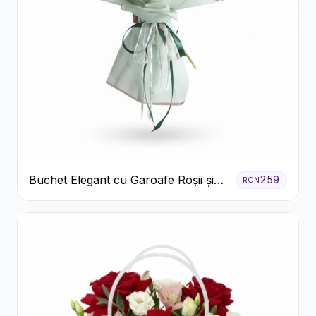
Buchet Elegant cu Garoafe Roșii și
259
RON
Floarea Miresei