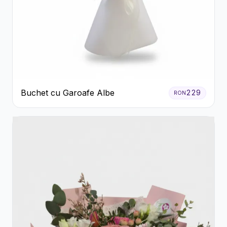
Buchet cu Garoafe Albe
229
RON