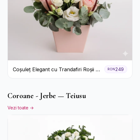
Coșuleț Elegant cu Trandafiri Roșii și
249
RON
Lisianthus Alb
Coroane - Jerbe — Teiusu
Vezi toate →