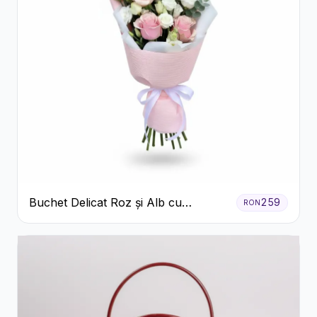
Buchet Delicat Roz și Alb cu
259
RON
Trandafiri și Lisianthus