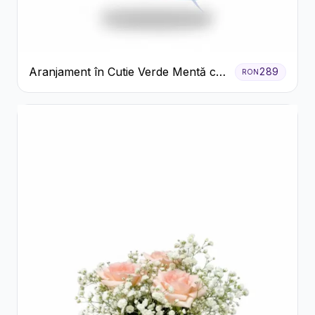
Aranjament în Cutie Verde Mentă cu
289
RON
Trandafiri și Alstroemeria