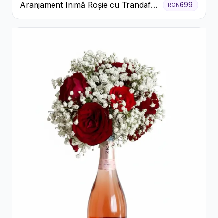
Aranjament Inimă Roșie cu Trandafiri
699
RON
și Ferrero Rocher Premium