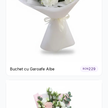
Buchet cu Garoafe Albe
229
RON