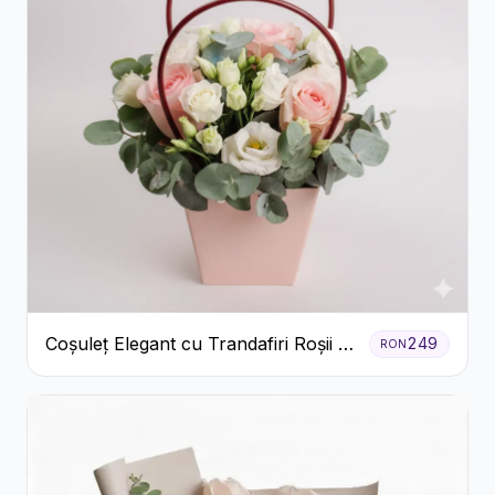
Coșuleț Elegant cu Trandafiri Roșii și
249
RON
Lisianthus Alb