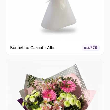
Buchet cu Garoafe Albe
229
RON