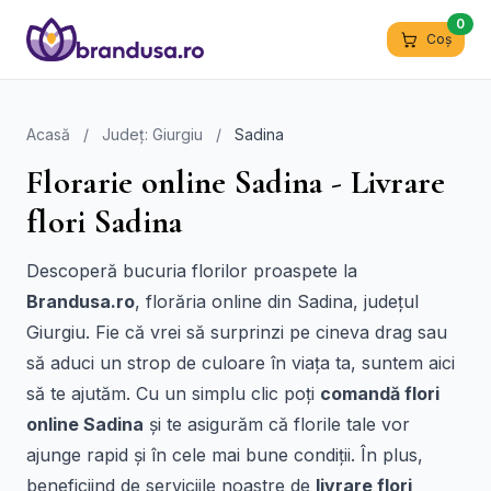
0
Coș
Acasă
/
Județ: Giurgiu
/
Sadina
Florarie online Sadina - Livrare
flori Sadina
Descoperă bucuria florilor proaspete la
Brandusa.ro
, florăria online din Sadina, județul
Giurgiu. Fie că vrei să surprinzi pe cineva drag sau
să aduci un strop de culoare în viața ta, suntem aici
să te ajutăm. Cu un simplu clic poți
comandă flori
online Sadina
și te asigurăm că florile tale vor
ajunge rapid și în cele mai bune condiții. În plus,
beneficiind de serviciile noastre de
livrare flori