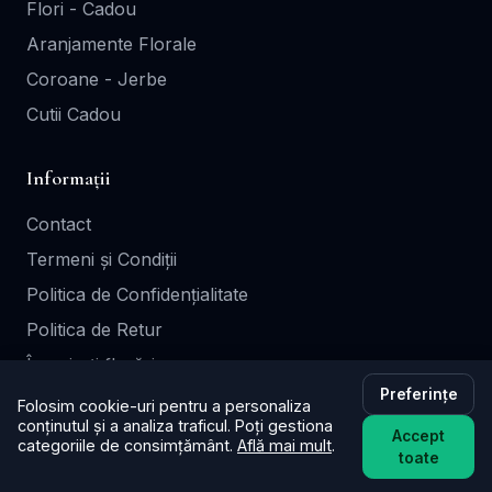
Flori - Cadou
Aranjamente Florale
Coroane - Jerbe
Cutii Cadou
Informații
Contact
Termeni și Condiții
Politica de Confidențialitate
Politica de Retur
Înscrie-ți florăria
Preferințe
Folosim cookie-uri pentru a personaliza
Legal
conținutul și a analiza traficul. Poți gestiona
Accept
categoriile de consimțământ.
Află mai mult
.
toate
GDPR