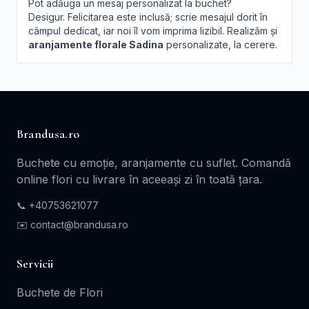
Pot adăuga un mesaj personalizat la buchet?
Desigur. Felicitarea este inclusă; scrie mesajul dorit în
câmpul dedicat, iar noi îl vom imprima lizibil. Realizăm și
aranjamente florale Sadina
personalizate, la cerere.
Brandusa.ro
Buchete cu emoție, aranjamente cu suflet. Comandă
online flori cu livrare în aceeași zi în toată țara.
📞
+40753621077
✉️ contact@brandusa.ro
Servicii
Buchete de Flori