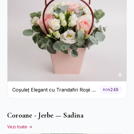
Coșuleț Elegant cu Trandafiri Roșii și
249
RON
Lisianthus Alb
Coroane - Jerbe — Sadina
Vezi toate →