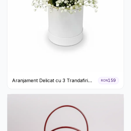
Aranjament Delicat cu 3 Trandafiri
159
RON
Roz în Cutie Albă