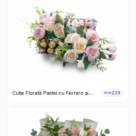
Cutie Florală Pastel cu Ferrero și
229
RON
Raffaello