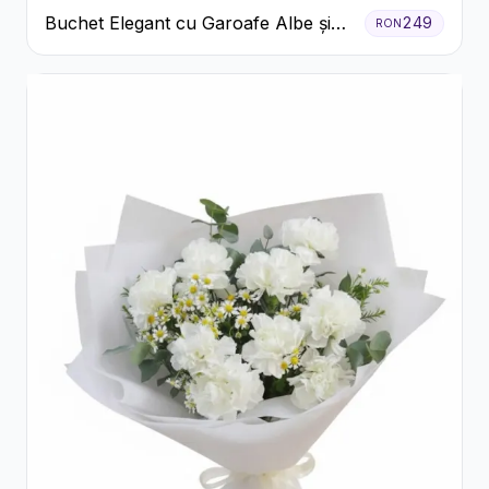
Buchet Elegant cu Garoafe Albe și
249
RON
Eucalipt