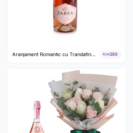
Aranjament Romantic cu Trandafiri
389
RON
Roșii și Șampanie rose