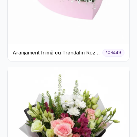
Aranjament Inimă cu Trandafiri Roz
449
RON
și Gypsophila Albă