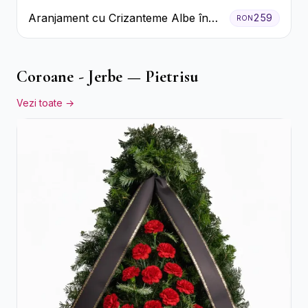
Aranjament cu Crizanteme Albe în
259
RON
Cutie Galbenă
Coroane - Jerbe — Pietrisu
Vezi toate →