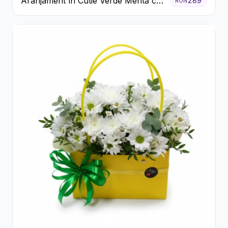
Aranjament în Cutie Verde Mentă cu
289
RON
Trandafiri și Alstroemeria