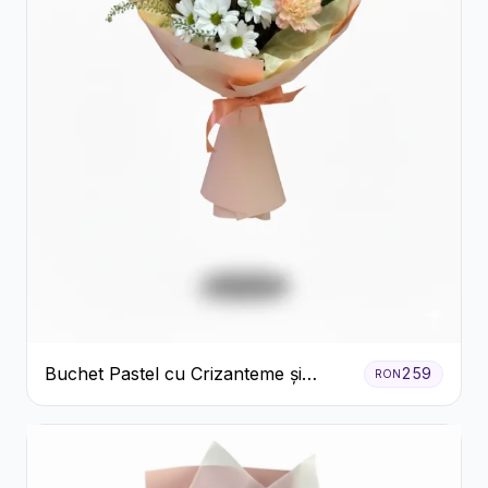
Buchet Pastel cu Crizanteme și
259
RON
Garoafe