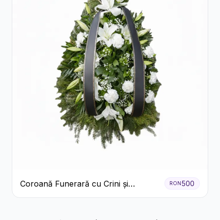
Coroană Funerară cu Crini și
500
RON
Garoafe Albe