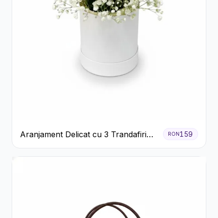
Aranjament Delicat cu 3 Trandafiri
159
RON
Roz în Cutie Albă