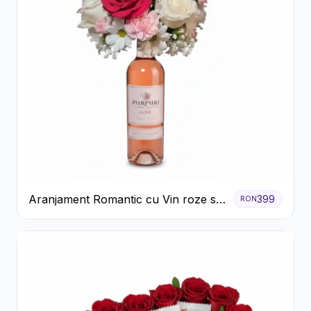
Aranjament Romantic cu Vin roze si
399
RON
Flori pastel