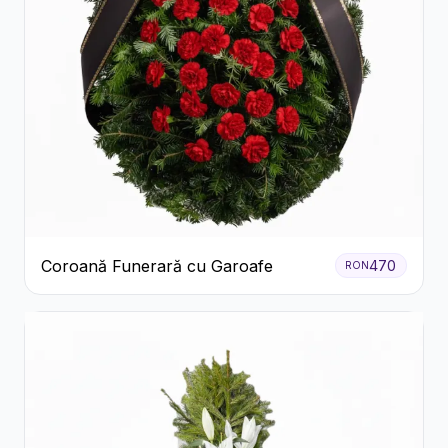
Coroană Funerară cu Garoafe
470
RON