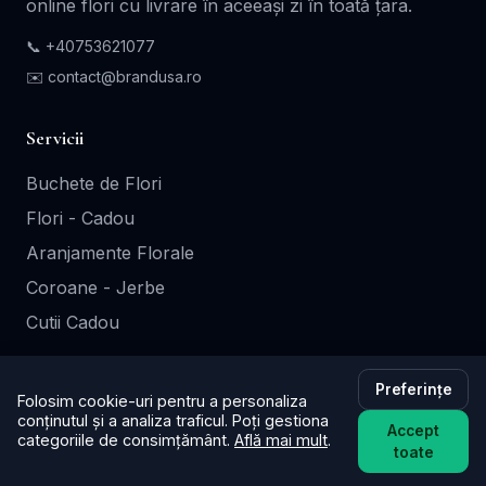
online flori cu livrare în aceeași zi în toată țara.
📞
+40753621077
✉️ contact@brandusa.ro
Servicii
Buchete de Flori
Flori - Cadou
Aranjamente Florale
Coroane - Jerbe
Cutii Cadou
Informații
Preferințe
Folosim cookie-uri pentru a personaliza
conținutul și a analiza traficul. Poți gestiona
Contact
Accept
categoriile de consimțământ.
Află mai mult
.
toate
Termeni și Condiții