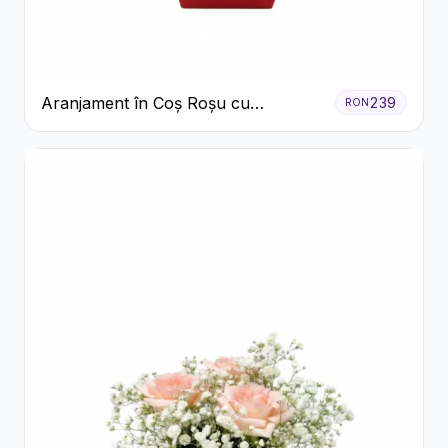
Aranjament în Coș Roșu cu
239
RON
Trandafiri și Crizanteme Albe