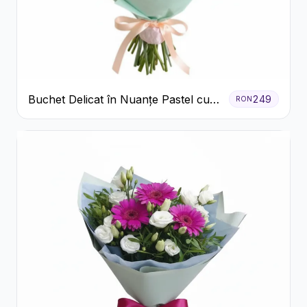
Buchet Delicat în Nuanțe Pastel cu
249
RON
Trandafiri și Crizanteme Roz