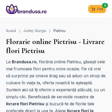
0
Coș
Acasă
/
Județ: Giurgiu
/
Pietrisu
Florarie online Pietrisu - Livrare
flori Pietrisu
La
Brandusa.ro
, florăria online Pietrisu, găsești cele
mai frumoase flori pentru orice ocazie. Fie că vrei
să surprinzi pe cineva drag sau să aduci un strop de
culoare în viața ta, oferta noastră te așteaptă.
Suntem aici să îți oferim o experiență plăcută, cu un
simplu clic. Beneficiază de serviciile noastre de
livrare flori Pietrisu
și bucură-te de florile tale
preferate direct la ușa ta. Alege
livrare flori la