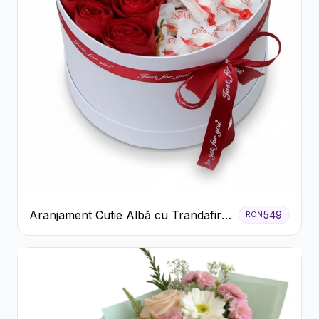
Aranjament Cutie Albă cu Trandafiri
549
RON
Roșii și Raffaello