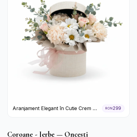
Aranjament Elegant în Cutie Crem cu
299
RON
Crizanteme și Trandafiri
Coroane - Jerbe — Oncesti