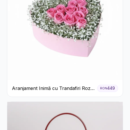
Aranjament Inimă cu Trandafiri Roz
449
RON
și Gypsophila Albă