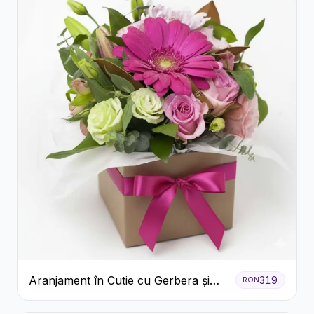
Aranjament în Cutie cu Gerbera și
319
RON
Trandafiri Roz