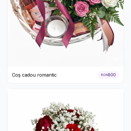
Coș cadou romantic
800
RON