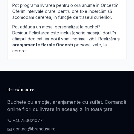
Pot programa livrarea pentru o oră anume în Oncesti?
Oferim intervale orare; pentru ore fixe încercăm să
acomodăm cererea, în funcție de traseul curierilor.
Pot adăuga un mesaj personalizat la buchet?
Desigur. Felicitarea este inclusă; scrie mesajul dorit în
câmpul dedicat, iar noi îl vom imprima lizibil. Realizăm și
aranjamente florale Oncesti
personalizate, la
cerere.
Brandusa.ro
Buchete cu emoție, aranjamente cu suflet. Comandă
online flori cu livrare în aceeași zi în toată țara.
📞
+40753621077
✉️ contact@brandusa.ro