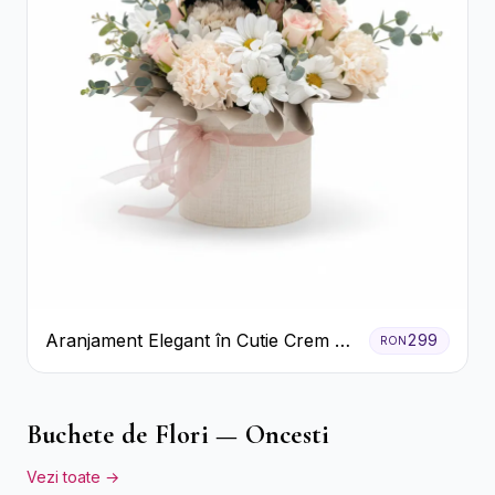
Aranjament Elegant în Cutie Crem cu
299
RON
Crizanteme și Trandafiri
Buchete de Flori — Oncesti
Vezi toate →