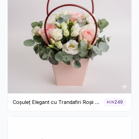
Coșuleț Elegant cu Trandafiri Roșii și
249
RON
Lisianthus Alb