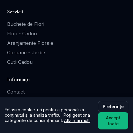
Servicii
Buchete de Flori
Flori - Cadou
Aranjamente Florale
Coroane - Jerbe
Cutii Cadou
Informații
Contact
Termeni și Condiții
Preferințe
Folosim cookie-uri pentru a personaliza
Politica de Confidențialitate
conținutul și a analiza traficul. Poți gestiona
Accept
Politica de Retur
categoriile de consimțământ.
Află mai mult
.
toate
Înscrie-ți florăria