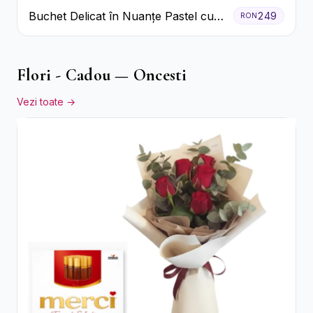
Buchet Delicat în Nuanțe Pastel cu
249
RON
Trandafiri și Crizanteme Roz
Flori - Cadou — Oncesti
Vezi toate →