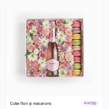
Cutie flori și macarons
750
RON