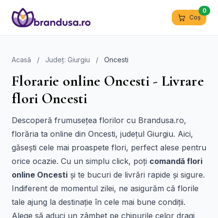
0
Coș
Acasă
/
Județ: Giurgiu
/
Oncesti
Florarie online Oncesti - Livrare
flori Oncesti
Descoperă frumusețea florilor cu Brandusa.ro,
florăria ta online din Oncesti, județul Giurgiu. Aici,
găsești cele mai proaspete flori, perfect alese pentru
orice ocazie. Cu un simplu click, poți
comandă flori
online Oncesti
și te bucuri de livrări rapide și sigure.
Indiferent de momentul zilei, ne asigurăm că florile
tale ajung la destinație în cele mai bune condiții.
Alege să aduci un zâmbet pe chipurile celor dragi