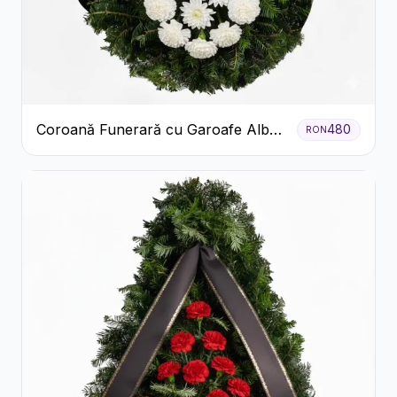
Coroană Funerară cu Garoafe Albe
480
RON
și Crizanteme