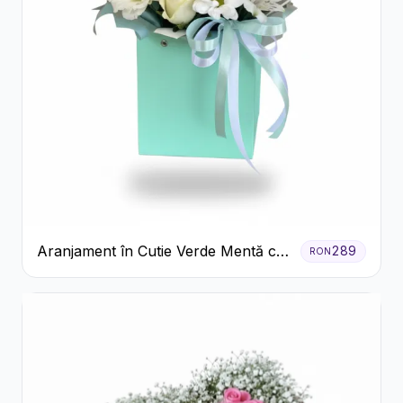
Aranjament în Cutie Verde Mentă cu
289
RON
Trandafiri și Alstroemeria