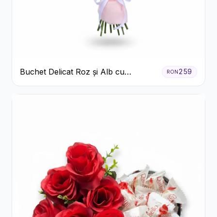
Buchet Delicat Roz și Alb cu
259
RON
Trandafiri și Lisianthus