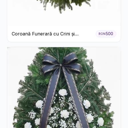
Coroană Funerară cu Crini și
500
RON
Garoafe Albe