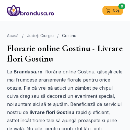
0
Coș
Acasă
/
Județ: Giurgiu
/
Gostinu
Florarie online Gostinu - Livrare
flori Gostinu
La
Brandusa.ro
, florăria online Gostinu, găsești cele
mai frumoase aranjamente florale pentru orice
ocazie. Fie că vrei să aduci un zâmbet pe chipul
cuiva drag sau să decorezi un eveniment special,
noi suntem aici să te ajutăm. Beneficiază de serviciul
nostru de
livrare flori Gostinu
rapid și eficient,
astfel încât florile tale să ajungă proaspete și pline
de viață. Nu uita, pentru confortul tău, poți