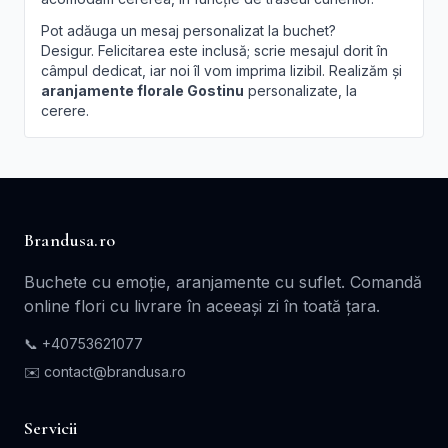
Pot adăuga un mesaj personalizat la buchet?
Desigur. Felicitarea este inclusă; scrie mesajul dorit în
câmpul dedicat, iar noi îl vom imprima lizibil. Realizăm și
aranjamente florale Gostinu
personalizate, la
cerere.
Brandusa.ro
Buchete cu emoție, aranjamente cu suflet. Comandă
online flori cu livrare în aceeași zi în toată țara.
📞
+40753621077
✉️ contact@brandusa.ro
Servicii