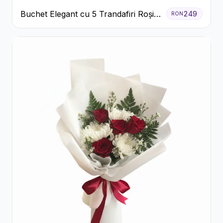
Buchet Elegant cu 5 Trandafiri Roșii
249
RON
și Eucalipt