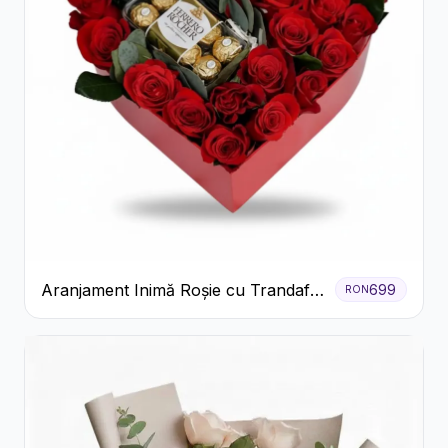
Aranjament Inimă Roșie cu Trandafiri
699
RON
și Ferrero Rocher Premium