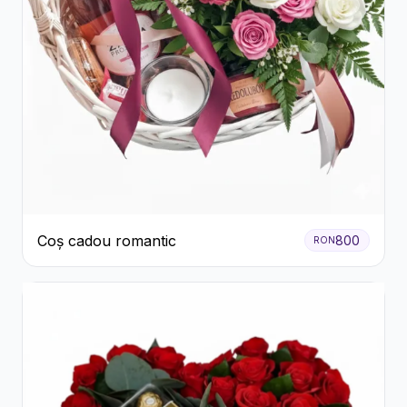
Coș cadou romantic
800
RON