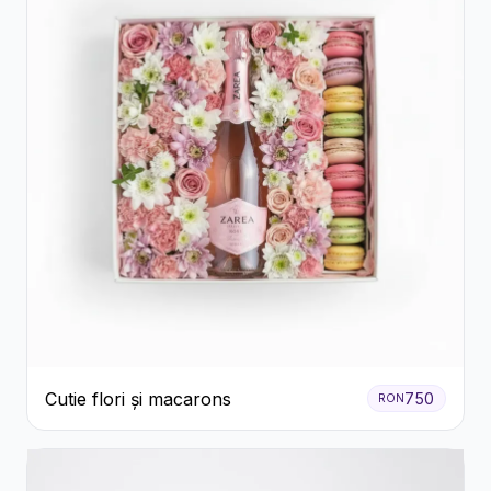
Cutie flori și macarons
750
RON