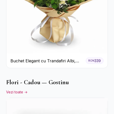
Buchet Elegant cu Trandafiri Albi,
339
RON
Hortensie și Crizanteme Crem
Flori - Cadou — Gostinu
Vezi toate →