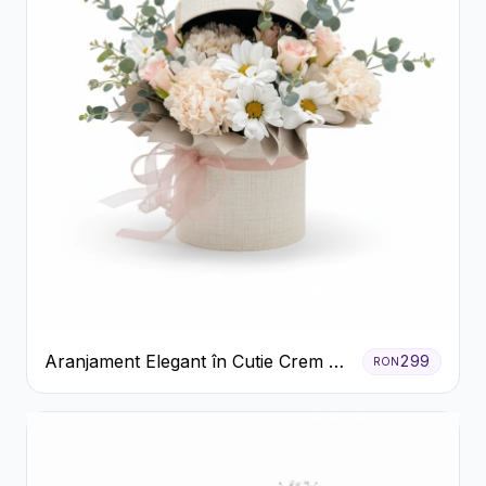
Aranjament Elegant în Cutie Crem cu
299
RON
Crizanteme și Trandafiri