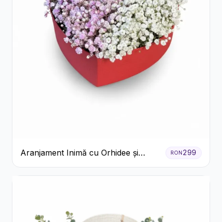
Aranjament Inimă cu Orhidee și
299
RON
Floarea Miresei