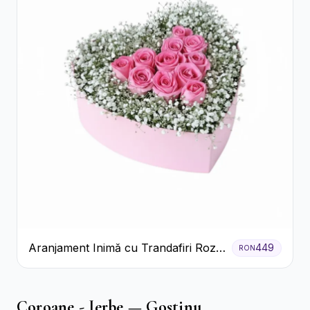
Aranjament Inimă cu Trandafiri Roz
449
RON
și Gypsophila Albă
Coroane - Jerbe — Gostinu