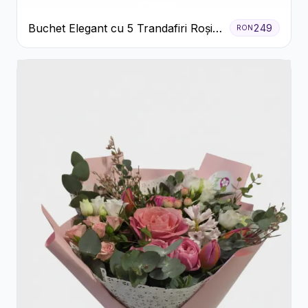
Buchet Elegant cu 5 Trandafiri Roșii
249
RON
și Eucalipt