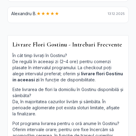
Alexandru B.
★★★★★
13.12.2025
Livrare Flori Gostinu - Intrebari Frecvente
În cât timp livrați în Gostinu?
De regulă în aceeași zi (2–4 ore) pentru comenzi
plasate în intervalul programului. La checkout poți
alege intervalul preferat; oferim și
livrare flori Gostinu
in aceeasi zi
în funcție de disponibilitate.
Este livrarea de flori la domiciliu în Gostinu disponibilă și
sâmbăta?
Da, în majoritatea cazurilor livrăm și sâmbăta. În
perioade aglomerate pot exista sloturi limitate, afișate
la finalizare.
Pot programa livrarea pentru o oră anume în Gostinu?
Oferim intervale orare; pentru ore fixe încercăm să
acomodăm cererea, în funcție de traseul curierilor.