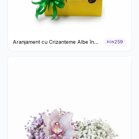
Aranjament cu Crizanteme Albe în
259
RON
Cutie Galbenă