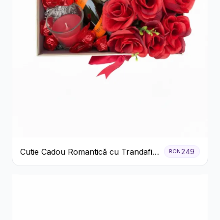
Cutie Cadou Romantică cu Trandafiri
249
RON
Șampanie și Lumânare