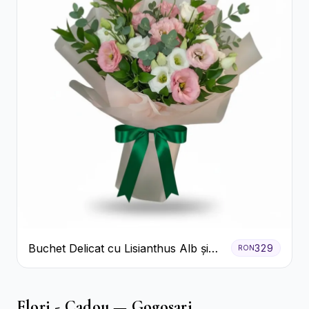
Buchet Delicat cu Lisianthus Alb și
329
RON
Roz
Flori - Cadou — Gogosari