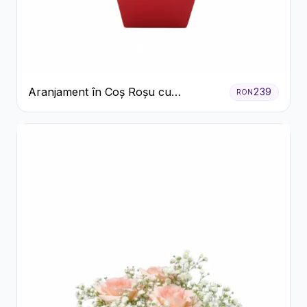
Aranjament în Coș Roșu cu
239
RON
Trandafiri și Crizanteme Albe