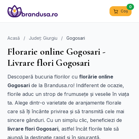
0
Coș
Acasă
/
Județ: Giurgiu
/
Gogosari
Florarie online Gogosari -
Livrare flori Gogosari
Descoperă bucuria florilor cu
florărie online
Gogosari
de la Brandusa.ro! Indiferent de ocazie,
florile aduc un strop de frumusețe și veselie în viața
ta. Alege dintr-o varietate de aranjamente florale
care să îți încânte privirea și să transmită cele mai
sincere gânduri. Cu un simplu clic, beneficiezi de
livrare flori Gogosari
, astfel încât florile tale să
ajungă la destinație rapid și în siguranță.