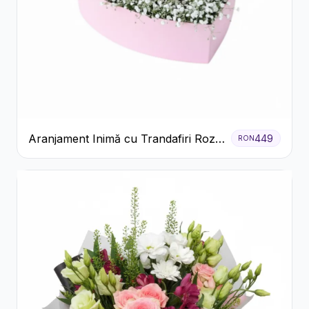
Aranjament Inimă cu Trandafiri Roz
449
RON
și Gypsophila Albă