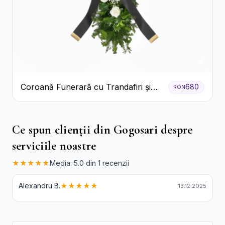
Coroană Funerară cu Trandafiri și
680
RON
Crini
Ce spun clienții din Gogosari despre
serviciile noastre
★★★★★
Media: 5.0 din 1 recenzii
Alexandru B.
★★★★★
13.12.2025