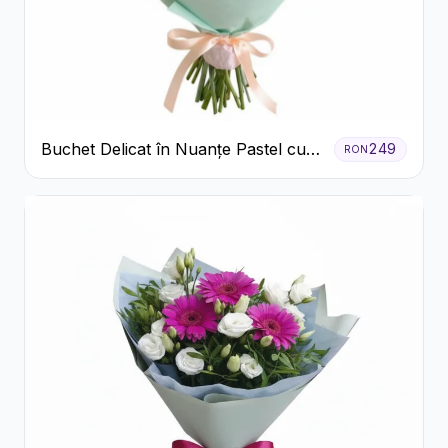
Buchet Delicat în Nuanțe Pastel cu
249
RON
Trandafiri și Crizanteme Roz