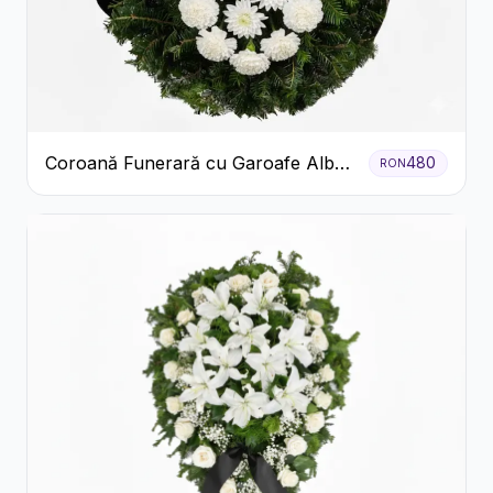
Coroană Funerară cu Garoafe Albe
480
RON
și Crizanteme