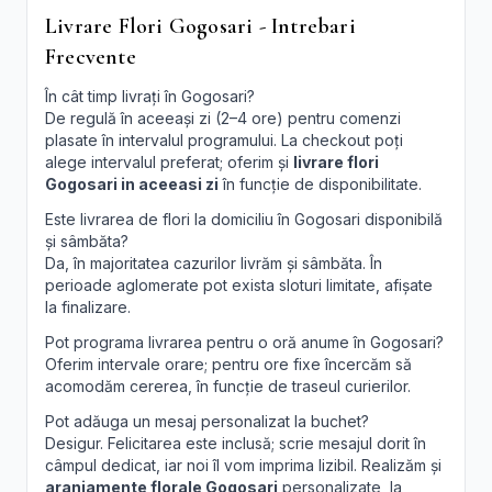
Livrare Flori Gogosari - Intrebari
Frecvente
În cât timp livrați în Gogosari?
De regulă în aceeași zi (2–4 ore) pentru comenzi
plasate în intervalul programului. La checkout poți
alege intervalul preferat; oferim și
livrare flori
Gogosari in aceeasi zi
în funcție de disponibilitate.
Este livrarea de flori la domiciliu în Gogosari disponibilă
și sâmbăta?
Da, în majoritatea cazurilor livrăm și sâmbăta. În
perioade aglomerate pot exista sloturi limitate, afișate
la finalizare.
Pot programa livrarea pentru o oră anume în Gogosari?
Oferim intervale orare; pentru ore fixe încercăm să
acomodăm cererea, în funcție de traseul curierilor.
Pot adăuga un mesaj personalizat la buchet?
Desigur. Felicitarea este inclusă; scrie mesajul dorit în
câmpul dedicat, iar noi îl vom imprima lizibil. Realizăm și
aranjamente florale Gogosari
personalizate, la