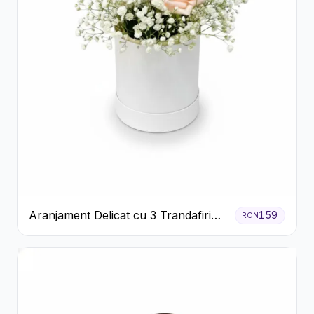
Aranjament Delicat cu 3 Trandafiri
159
RON
Roz în Cutie Albă