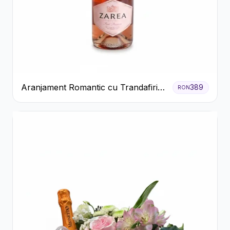
Aranjament Romantic cu Trandafiri
389
RON
Roșii și Șampanie rose