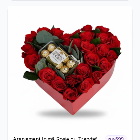
Aranjament Inimă Roșie cu Trandafiri
699
RON