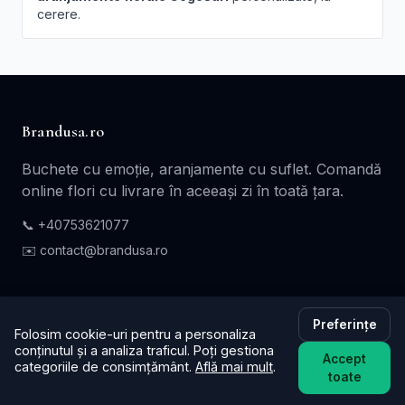
cerere.
Brandusa.ro
Buchete cu emoție, aranjamente cu suflet. Comandă
online flori cu livrare în aceeași zi în toată țara.
📞
+40753621077
✉️ contact@brandusa.ro
Servicii
Preferințe
Folosim cookie-uri pentru a personaliza
Buchete de Flori
conținutul și a analiza traficul. Poți gestiona
Accept
Flori - Cadou
categoriile de consimțământ.
Află mai mult
.
toate
Aranjamente Florale