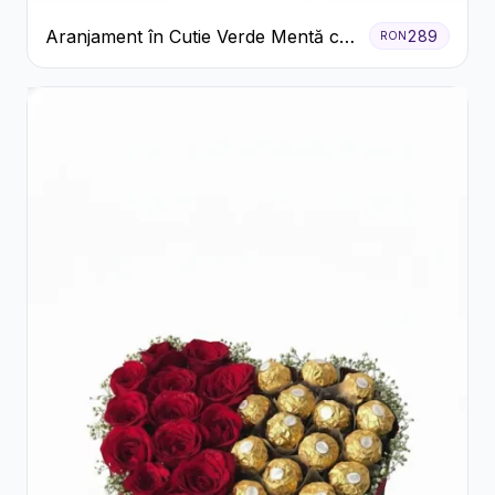
Aranjament în Cutie Verde Mentă cu
289
RON
Trandafiri și Alstroemeria