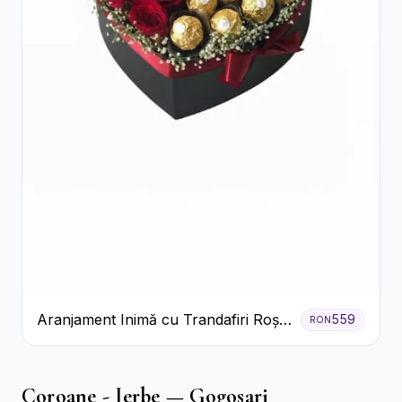
Aranjament Inimă cu Trandafiri Roșii
559
RON
și Ciocolată Ferrero Rocher
Coroane - Jerbe — Gogosari