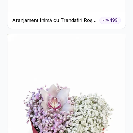
Aranjament Inimă cu Trandafiri Roșii
499
RON
și Floarea Miresei