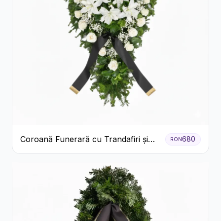
Coroană Funerară cu Trandafiri și
680
RON
Crini