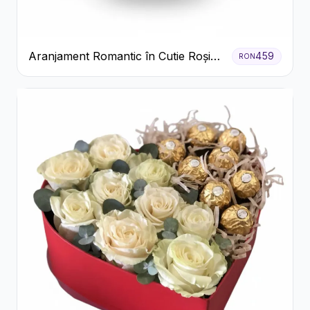
Aranjament Romantic în Cutie Roșie
459
RON
cu Trandafiri și Crizanteme