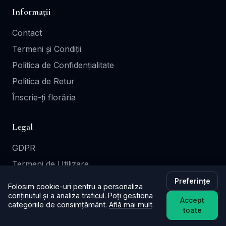
Informații
Contact
Termeni și Condiții
Politica de Confidențialitate
Politica de Retur
Înscrie-ți florăria
Legal
GDPR
Termeni de Utilizare
Cookie Policy
Preferințe
Folosim cookie-uri pentru a personaliza
conținutul și a analiza traficul. Poți gestiona
Accept
site realizat și găzduit de wsgratis.ro
categoriile de consimțământ.
Află mai mult
.
toate