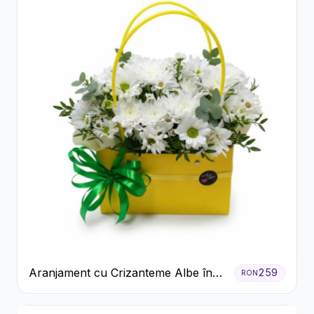
Aranjament cu Crizanteme Albe în
259
RON
Cutie Galbenă