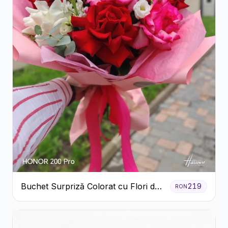
Buchet Surpriză Colorat cu Flori de
219
RON
Sezon