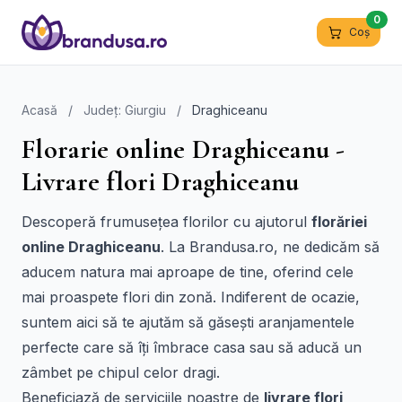
0
Coș
Acasă
/
Județ: Giurgiu
/
Draghiceanu
Florarie online Draghiceanu -
Livrare flori Draghiceanu
Descoperă frumusețea florilor cu ajutorul
florăriei
online Draghiceanu
. La Brandusa.ro, ne dedicăm să
aducem natura mai aproape de tine, oferind cele
mai proaspete flori din zonă. Indiferent de ocazie,
suntem aici să te ajutăm să găsești aranjamentele
perfecte care să îți îmbrace casa sau să aducă un
zâmbet pe chipul celor dragi.
Beneficiază de serviciile noastre de
livrare flori