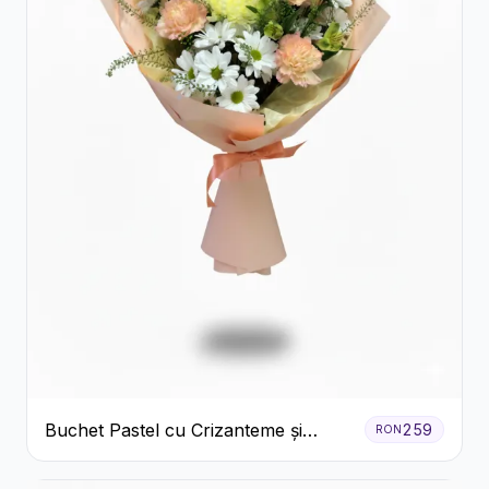
Buchet Pastel cu Crizanteme și
259
RON
Garoafe