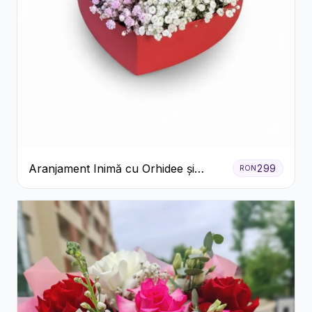
Aranjament Inimă cu Orhidee și
299
RON
Floarea Miresei