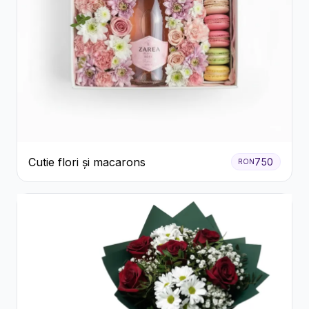
Cutie flori și macarons
750
RON