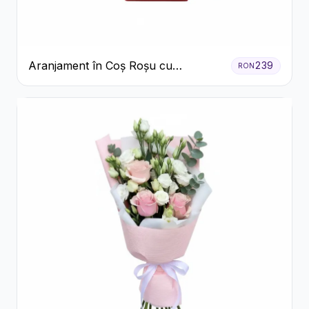
Aranjament în Coș Roșu cu
239
RON
Trandafiri și Crizanteme Albe