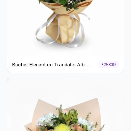
Buchet Elegant cu Trandafiri Albi,
339
RON
Hortensie și Crizanteme Crem