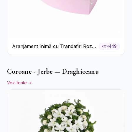
Aranjament Inimă cu Trandafiri Roz
449
RON
și Gypsophila Albă
Coroane - Jerbe — Draghiceanu
Vezi toate →