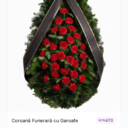
Coroană Funerară cu Garoafe
470
RON