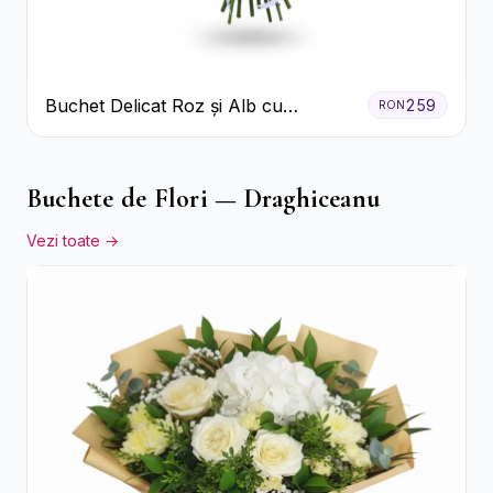
Buchet Delicat Roz și Alb cu
259
RON
Trandafiri și Lisianthus
Buchete de Flori — Draghiceanu
Vezi toate →