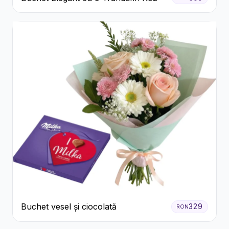
Buchet vesel și ciocolată
329
RON