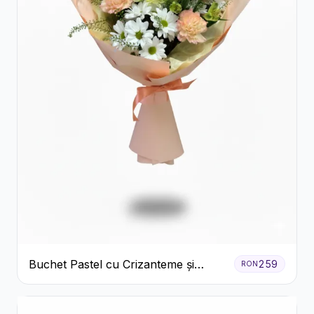
Buchet Pastel cu Crizanteme și
259
RON
Garoafe