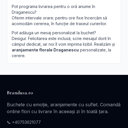
Pot programa livrarea pentru o oră anume în
Draganescu?
Oferim intervale orare; pentru ore fixe încercăm să
acomodăm cererea, în funcție de traseul curierilor.
Pot adăuga un mesaj personalizat la buchet?
Desigur. Felicitarea este inclusă; scrie mesajul dorit în
câmpul dedicat, iar noi îl vom imprima lizibil. Realizăm și
aranjamente florale Draganescu
personalizate, la
cerere.
Brandusa.ro
Buchete cu emoție, aranjamente cu suflet. Comandă
online flori cu livrare în aceeași zi în toată țara.
📞
+40753621077