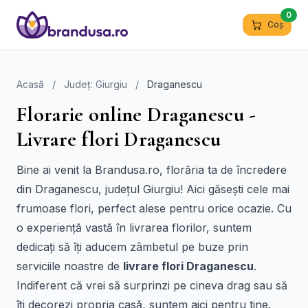
0
Coș
Acasă
/
Județ: Giurgiu
/
Draganescu
Florarie online Draganescu -
Livrare flori Draganescu
Bine ai venit la Brandusa.ro, florăria ta de încredere
din Draganescu, județul Giurgiu! Aici găsești cele mai
frumoase flori, perfect alese pentru orice ocazie. Cu
o experiență vastă în livrarea florilor, suntem
dedicați să îți aducem zâmbetul pe buze prin
serviciile noastre de
livrare flori Draganescu
.
Indiferent că vrei să surprinzi pe cineva drag sau să
îți decorezi propria casă, suntem aici pentru tine.