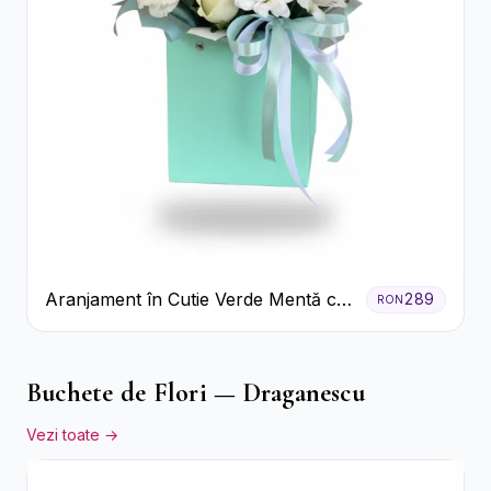
Aranjament în Cutie Verde Mentă cu
289
RON
Trandafiri și Alstroemeria
Buchete de Flori — Draganescu
Vezi toate →