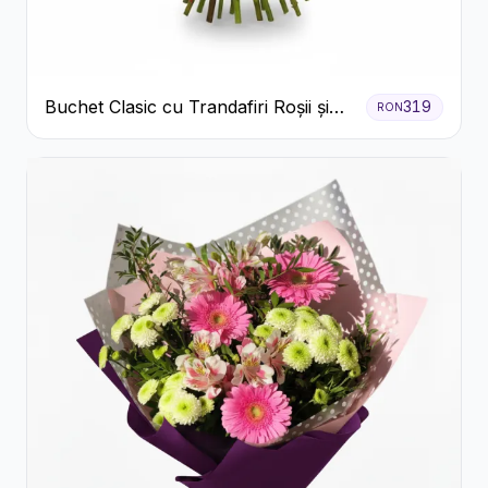
Buchet Clasic cu Trandafiri Roșii și
319
RON
Gypsophila