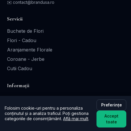
✉️ contact@brandusa.ro
Servicii
Buchete de Flori
Flori - Cadou
Aranjamente Florale
Coroane - Jerbe
Cutii Cadou
Informații
Contact
Preferințe
Termeni și Condiții
Folosim cookie-uri pentru a personaliza
conținutul și a analiza traficul. Poți gestiona
Politica de Confidențialitate
Accept
categoriile de consimțământ.
Află mai mult
.
toate
Politica de Retur