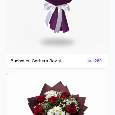
Buchet cu Gerbera Roz și
289
RON
Crizanteme Verzi