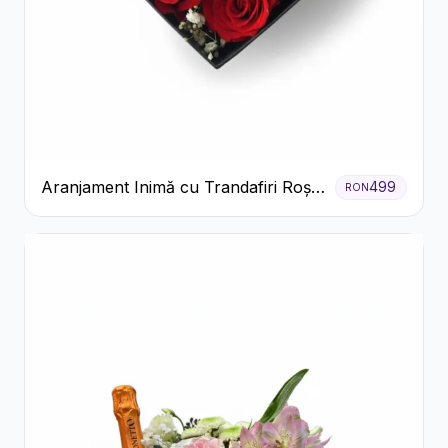
Aranjament Inimă cu Trandafiri Roșii
499
RON
și Floarea Miresei