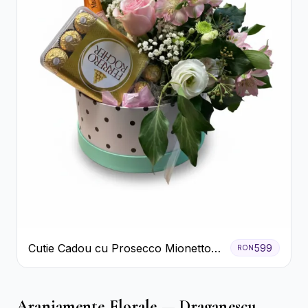
Cutie Cadou cu Prosecco Mionetto
599
RON
Ferrero Rocher și Flori Pastelate
Aranjamente Florale — Draganescu