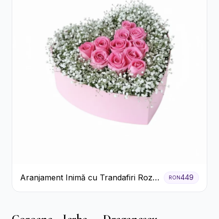
Aranjament Inimă cu Trandafiri Roz
449
RON
și Gypsophila Albă