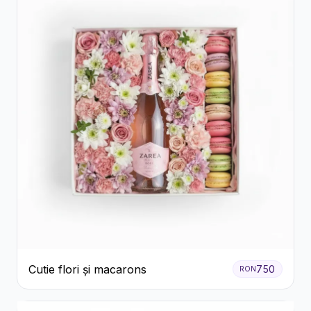
Cutie flori și macarons
750
RON