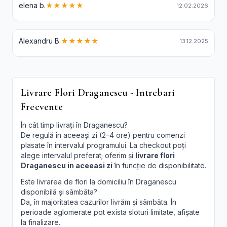
elena b.
★★★★★
12.02.2026
Alexandru B.
★★★★★
13.12.2025
Livrare Flori Draganescu - Intrebari
Frecvente
În cât timp livrați în Draganescu?
De regulă în aceeași zi (2–4 ore) pentru comenzi
plasate în intervalul programului. La checkout poți
alege intervalul preferat; oferim și
livrare flori
Draganescu in aceeasi zi
în funcție de disponibilitate.
Este livrarea de flori la domiciliu în Draganescu
disponibilă și sâmbăta?
Da, în majoritatea cazurilor livrăm și sâmbăta. În
perioade aglomerate pot exista sloturi limitate, afișate
la finalizare.