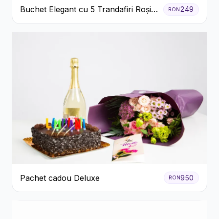
Buchet Elegant cu 5 Trandafiri Roșii
249
RON
și Eucalipt
Pachet cadou Deluxe
950
RON