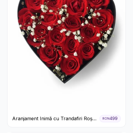
Aranjament Inimă cu Trandafiri Roșii
499
RON
și Floarea Miresei