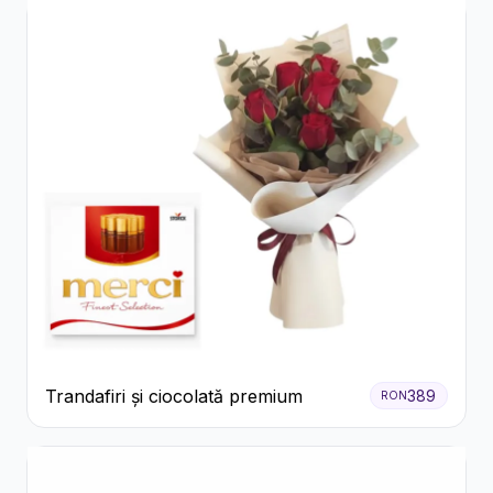
Trandafiri și ciocolată premium
389
RON