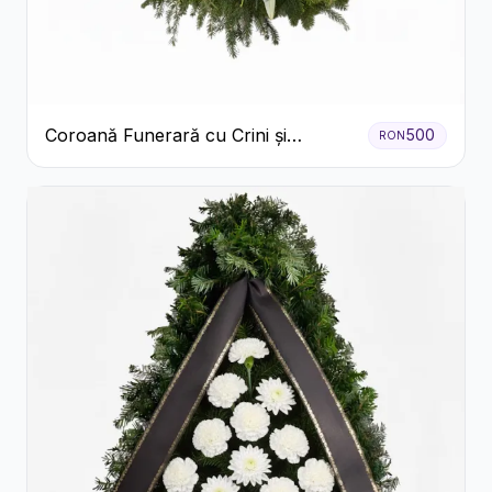
Coroană Funerară cu Crini și
500
RON
Garoafe Albe