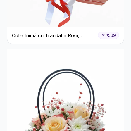
Cutie Inimă cu Trandafiri Roșii,
569
RON
Crizanteme Albe și Bomboane
Raffaello