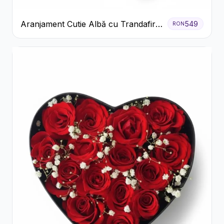
Aranjament Cutie Albă cu Trandafiri
549
RON
Roșii și Raffaello