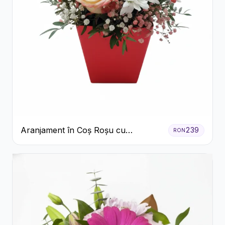
Aranjament în Coș Roșu cu
239
RON
Trandafiri și Crizanteme Albe