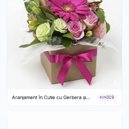
Aranjament în Cutie cu Gerbera și
319
RON
Trandafiri Roz