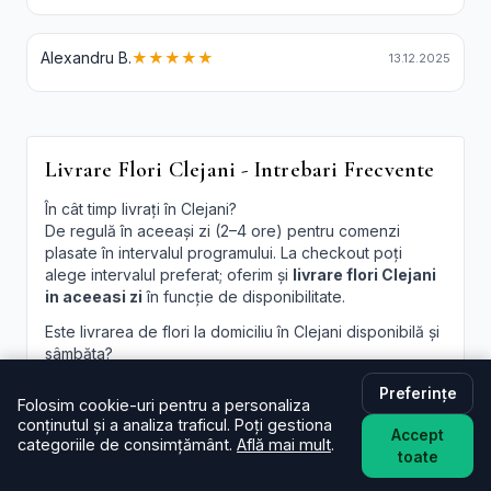
Alexandru B.
★★★★★
13.12.2025
Livrare Flori Clejani - Intrebari Frecvente
În cât timp livrați în Clejani?
De regulă în aceeași zi (2–4 ore) pentru comenzi
plasate în intervalul programului. La checkout poți
alege intervalul preferat; oferim și
livrare flori Clejani
in aceeasi zi
în funcție de disponibilitate.
Este livrarea de flori la domiciliu în Clejani disponibilă și
sâmbăta?
Da, în majoritatea cazurilor livrăm și sâmbăta. În
Preferințe
perioade aglomerate pot exista sloturi limitate, afișate
Folosim cookie-uri pentru a personaliza
la finalizare.
conținutul și a analiza traficul. Poți gestiona
Accept
categoriile de consimțământ.
Află mai mult
.
Pot programa livrarea pentru o oră anume în Clejani?
toate
Oferim intervale orare; pentru ore fixe încercăm să