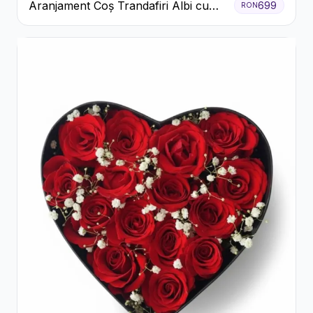
Aranjament Coș Trandafiri Albi cu
699
RON
Accent Roșu