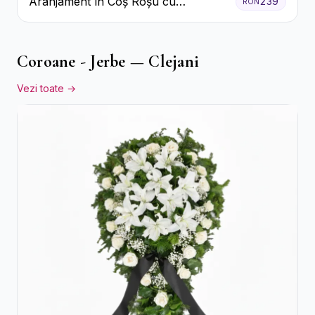
Aranjament în Coș Roșu cu
239
RON
Trandafiri și Crizanteme Albe
Coroane - Jerbe — Clejani
Vezi toate →