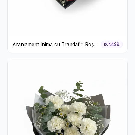
Aranjament Inimă cu Trandafiri Roșii
499
RON
și Floarea Miresei