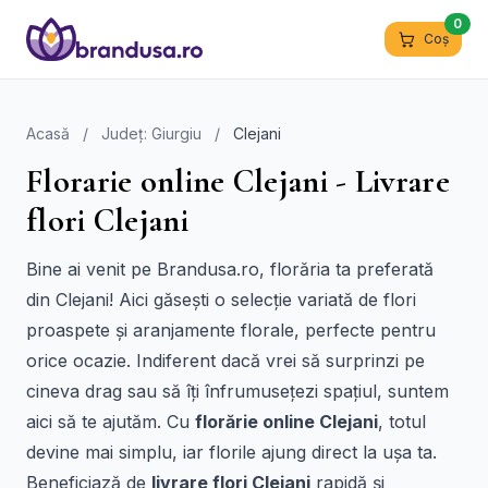
0
Coș
Acasă
/
Județ: Giurgiu
/
Clejani
Florarie online Clejani - Livrare
flori Clejani
Bine ai venit pe Brandusa.ro, florăria ta preferată
din Clejani! Aici găsești o selecție variată de flori
proaspete și aranjamente florale, perfecte pentru
orice ocazie. Indiferent dacă vrei să surprinzi pe
cineva drag sau să îți înfrumusețezi spațiul, suntem
aici să te ajutăm. Cu
florărie online Clejani
, totul
devine mai simplu, iar florile ajung direct la ușa ta.
Beneficiază de
livrare flori Clejani
rapidă și