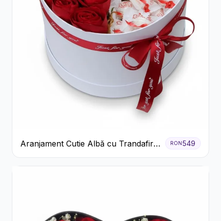
Aranjament Cutie Albă cu Trandafiri
549
RON
Roșii și Raffaello