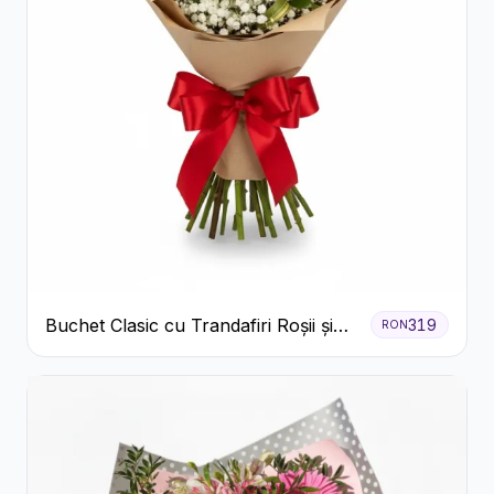
Buchet Clasic cu Trandafiri Roșii și
319
RON
Gypsophila