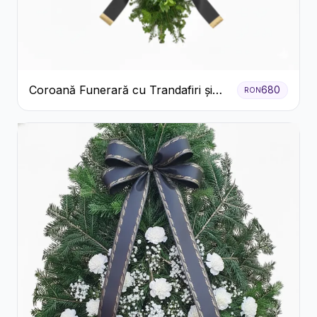
Coroană Funerară cu Trandafiri și
680
RON
Crini