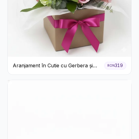
Aranjament în Cutie cu Gerbera și
319
RON
Trandafiri Roz