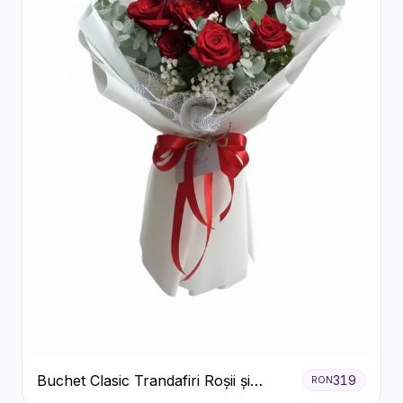
Buchet Clasic Trandafiri Roșii și
319
RON
Eucalipt