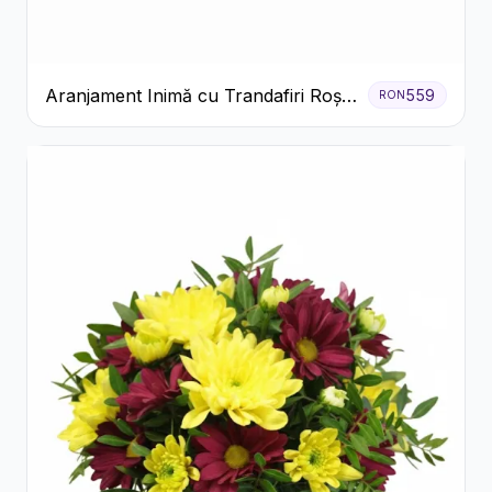
Aranjament Inimă cu Trandafiri Roșii
559
RON
și Ciocolată Ferrero Rocher