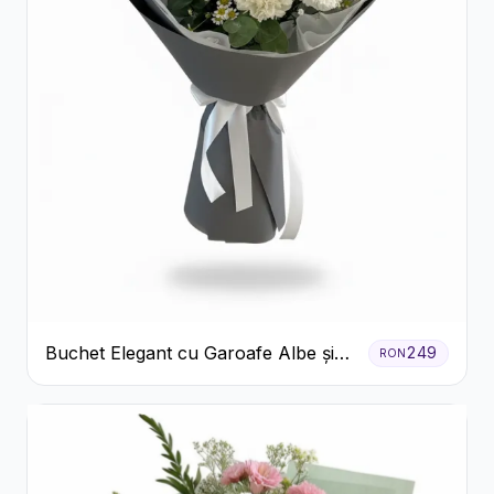
Buchet Elegant cu Garoafe Albe și
249
RON
Eucalipt