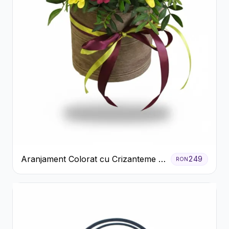
Aranjament Colorat cu Crizanteme în
249
RON
Cutie Rustică