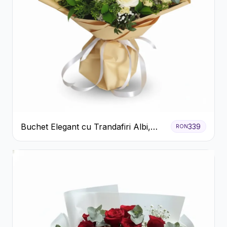
Buchet Elegant cu Trandafiri Albi,
339
RON
Hortensie și Crizanteme Crem