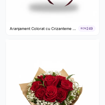
Aranjament Colorat cu Crizanteme în
249
RON
Cutie Rustică