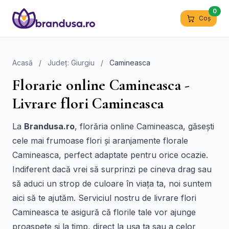
0
Coș
Acasă
/
Județ: Giurgiu
/
Camineasca
Florarie online Camineasca -
Livrare flori Camineasca
La
Brandusa.ro
, florăria online Camineasca, găsești
cele mai frumoase flori și aranjamente florale
Camineasca, perfect adaptate pentru orice ocazie.
Indiferent dacă vrei să surprinzi pe cineva drag sau
să aduci un strop de culoare în viața ta, noi suntem
aici să te ajutăm. Serviciul nostru de livrare flori
Camineasca te asigură că florile tale vor ajunge
proaspete și la timp, direct la ușa ta sau a celor