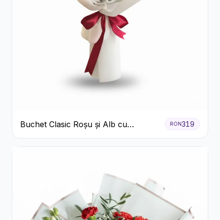
Buchet Clasic Roșu și Alb cu
319
RON
Crizanteme