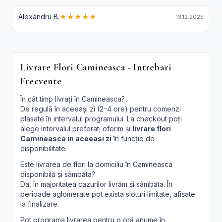
Alexandru B.
★★★★★
13.12.2025
Livrare Flori Camineasca - Intrebari
Frecvente
În cât timp livrați în Camineasca?
De regulă în aceeași zi (2–4 ore) pentru comenzi
plasate în intervalul programului. La checkout poți
alege intervalul preferat; oferim și
livrare flori
Camineasca in aceeasi zi
în funcție de
disponibilitate.
Este livrarea de flori la domiciliu în Camineasca
disponibilă și sâmbăta?
Da, în majoritatea cazurilor livrăm și sâmbăta. În
perioade aglomerate pot exista sloturi limitate, afișate
la finalizare.
Pot programa livrarea pentru o oră anume în