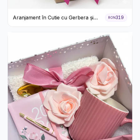
Aranjament în Cutie cu Gerbera și
319
RON
Trandafiri Roz