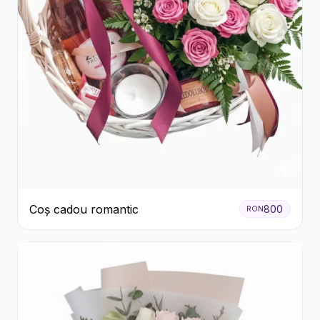
Coș cadou romantic
800
RON