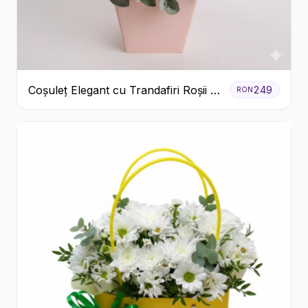
Coșuleț Elegant cu Trandafiri Roșii și
249
RON
Lisianthus Alb