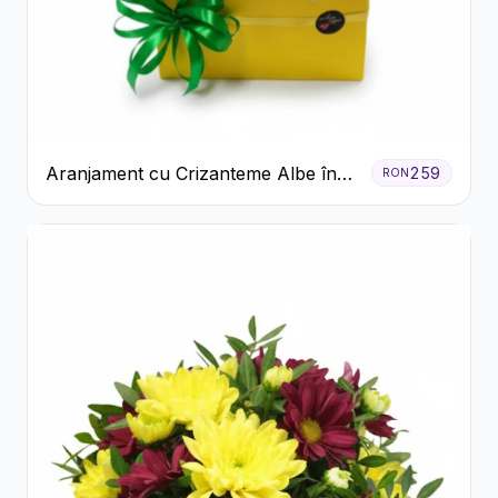
Aranjament cu Crizanteme Albe în
259
RON
Cutie Galbenă