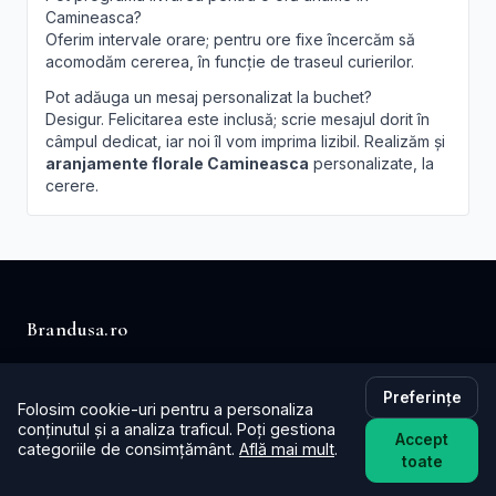
Camineasca?
Oferim intervale orare; pentru ore fixe încercăm să
acomodăm cererea, în funcție de traseul curierilor.
Pot adăuga un mesaj personalizat la buchet?
Desigur. Felicitarea este inclusă; scrie mesajul dorit în
câmpul dedicat, iar noi îl vom imprima lizibil. Realizăm și
aranjamente florale Camineasca
personalizate, la
cerere.
Brandusa.ro
Buchete cu emoție, aranjamente cu suflet. Comandă
Preferințe
online flori cu livrare în aceeași zi în toată țara.
Folosim cookie-uri pentru a personaliza
conținutul și a analiza traficul. Poți gestiona
Accept
📞
+40753621077
categoriile de consimțământ.
Află mai mult
.
toate
✉️ contact@brandusa.ro