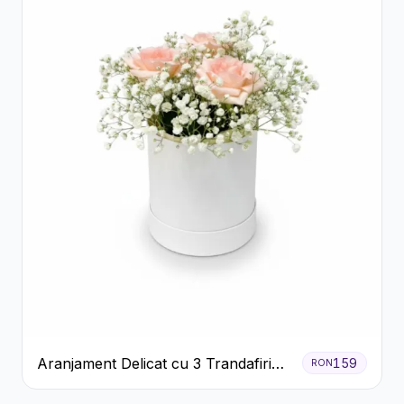
Aranjament Delicat cu 3 Trandafiri
159
RON
Roz în Cutie Albă