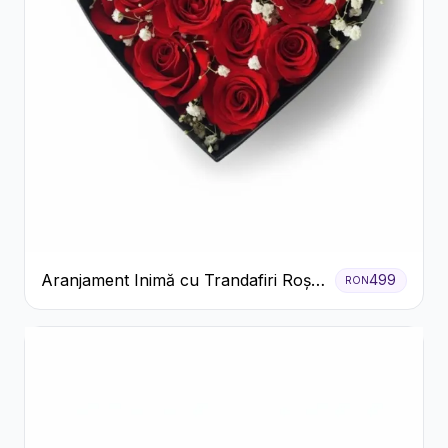
Aranjament Inimă cu Trandafiri Roșii
499
RON
și Floarea Miresei