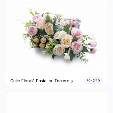
Cutie Florală Pastel cu Ferrero și
229
RON
Raffaello