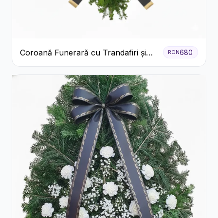
Coroană Funerară cu Trandafiri și
680
RON
Crini