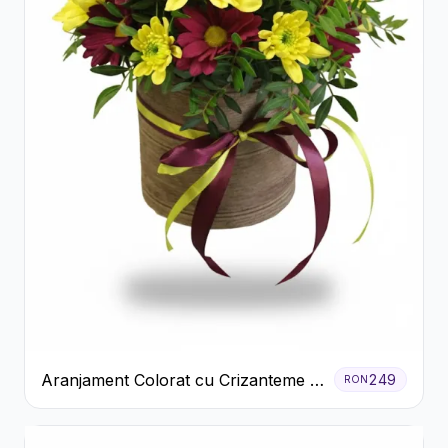
Aranjament Colorat cu Crizanteme în
249
RON
Cutie Rustică