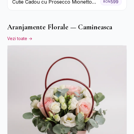
Cutie Cadou cu Prosecco Mionetto
599
RON
Ferrero Rocher și Flori Pastelate
Aranjamente Florale — Camineasca
Vezi toate →