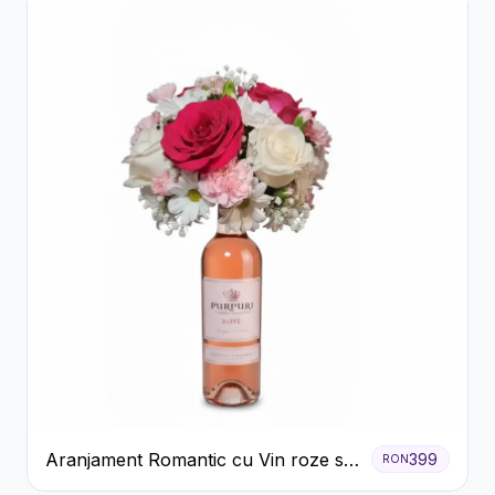
Aranjament Romantic cu Vin roze si
399
RON
Flori pastel