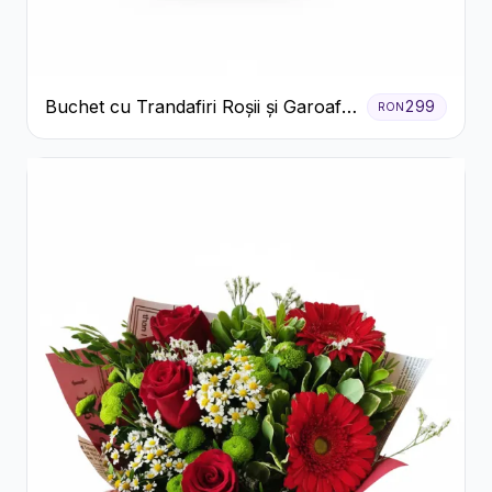
Buchet cu Trandafiri Roșii și Garoafe
299
RON
Roz Pal