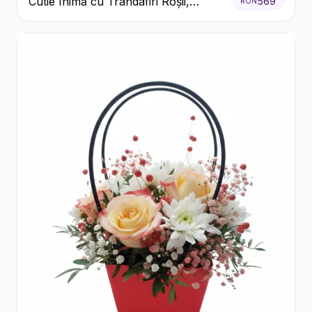
Cutie Inimă cu Trandafiri Roșii,
569
RON
Crizanteme Albe și Bomboane
Raffaello