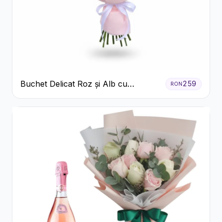
Buchet Delicat Roz și Alb cu
259
RON
Trandafiri și Lisianthus