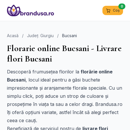
0
Coș
Acasă
/
Județ: Giurgiu
/
Bucsani
Florarie online Bucsani - Livrare
flori Bucsani
Descoperă frumusețea florilor la
florărie online
Bucsani
, locul ideal pentru a găsi buchete
impresionante și aranjamente florale speciale. Cu un
simplu click, poți aduce un strop de culoare și
prospețime în viața ta sau a celor dragi. Brandusa.ro
îți oferă opțiuni variate, astfel încât să alegi perfect
ceea ce cauți.
Beneficiază de serviciul nostru de
livrare flori