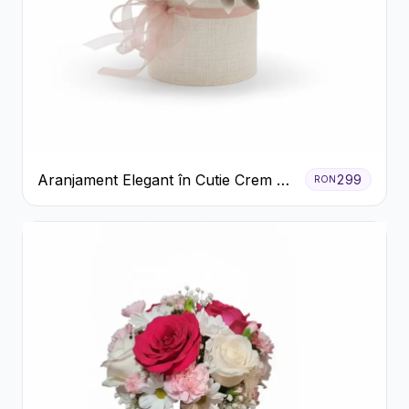
Aranjament Elegant în Cutie Crem cu
299
RON
Crizanteme și Trandafiri