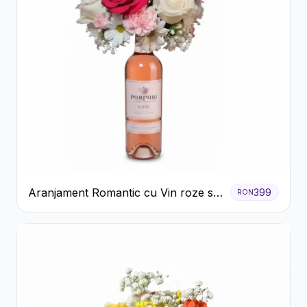
Aranjament Romantic cu Vin roze si
399
RON
Flori pastel