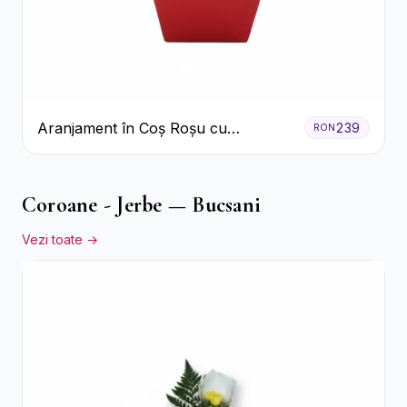
Aranjament în Coș Roșu cu
239
RON
Trandafiri și Crizanteme Albe
Coroane - Jerbe — Bucsani
Vezi toate →