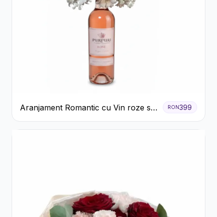
Aranjament Romantic cu Vin roze si
399
RON
Flori pastel