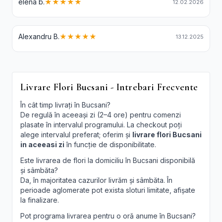
elena b.
★★★★★
12.02.2026
Alexandru B.
★★★★★
13.12.2025
Livrare Flori Bucsani - Intrebari Frecvente
În cât timp livrați în Bucsani?
De regulă în aceeași zi (2–4 ore) pentru comenzi
plasate în intervalul programului. La checkout poți
alege intervalul preferat; oferim și
livrare flori Bucsani
in aceeasi zi
în funcție de disponibilitate.
Este livrarea de flori la domiciliu în Bucsani disponibilă
și sâmbăta?
Da, în majoritatea cazurilor livrăm și sâmbăta. În
perioade aglomerate pot exista sloturi limitate, afișate
la finalizare.
Pot programa livrarea pentru o oră anume în Bucsani?