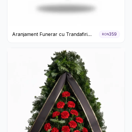
Aranjament Funerar cu Trandafiri
359
RON
Albi Crizanteme Galbene și Crini