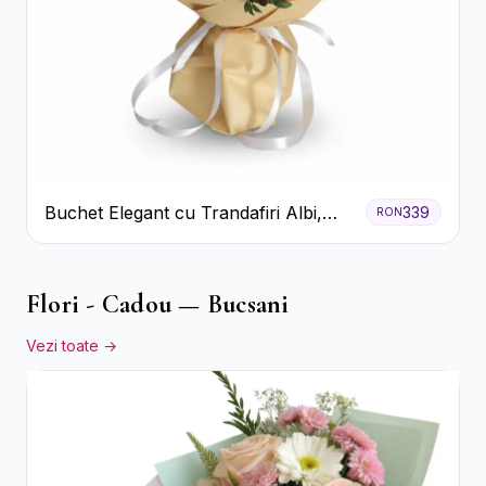
Buchet Elegant cu Trandafiri Albi,
339
RON
Hortensie și Crizanteme Crem
Flori - Cadou — Bucsani
Vezi toate →