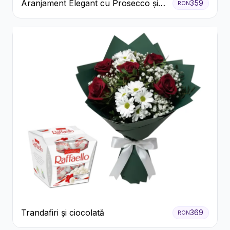
Aranjament Elegant cu Prosecco și
359
RON
Flori Galbene.
Trandafiri și ciocolată
369
RON