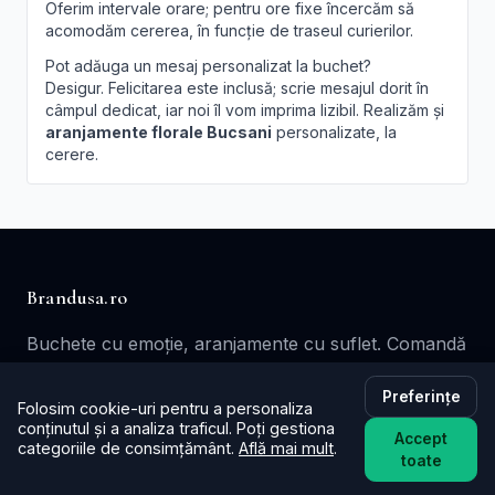
Oferim intervale orare; pentru ore fixe încercăm să
acomodăm cererea, în funcție de traseul curierilor.
Pot adăuga un mesaj personalizat la buchet?
Desigur. Felicitarea este inclusă; scrie mesajul dorit în
câmpul dedicat, iar noi îl vom imprima lizibil. Realizăm și
aranjamente florale Bucsani
personalizate, la
cerere.
Brandusa.ro
Buchete cu emoție, aranjamente cu suflet. Comandă
online flori cu livrare în aceeași zi în toată țara.
Preferințe
Folosim cookie-uri pentru a personaliza
📞
+40753621077
conținutul și a analiza traficul. Poți gestiona
Accept
✉️ contact@brandusa.ro
categoriile de consimțământ.
Află mai mult
.
toate