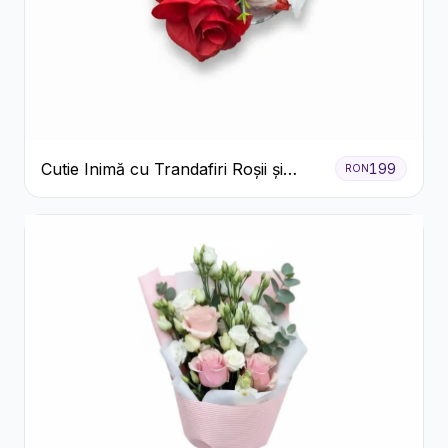
Cutie Inimă cu Trandafiri Roșii și
199
RON
Raffaello