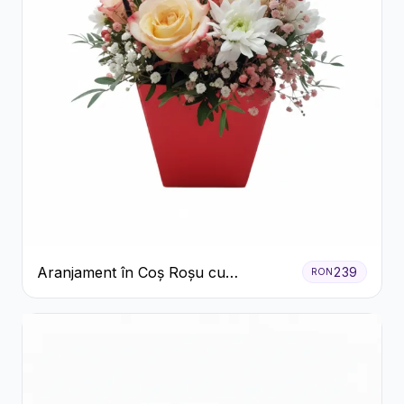
Aranjament în Coș Roșu cu
239
RON
Trandafiri și Crizanteme Albe