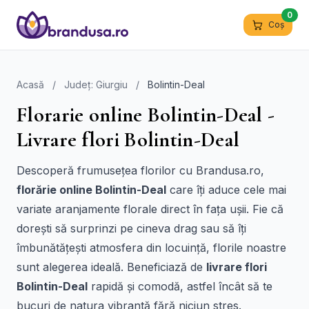
0
Coș
Acasă
/
Județ: Giurgiu
/
Bolintin-Deal
Florarie online Bolintin-Deal -
Livrare flori Bolintin-Deal
Descoperă frumusețea florilor cu Brandusa.ro,
florărie online Bolintin-Deal
care îți aduce cele mai
variate aranjamente florale direct în fața ușii. Fie că
dorești să surprinzi pe cineva drag sau să îți
îmbunătățești atmosfera din locuință, florile noastre
sunt alegerea ideală. Beneficiază de
livrare flori
Bolintin-Deal
rapidă și comodă, astfel încât să te
bucuri de natura vibrantă fără niciun stres.