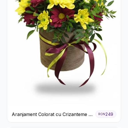
Aranjament Colorat cu Crizanteme în
249
RON
Cutie Rustică