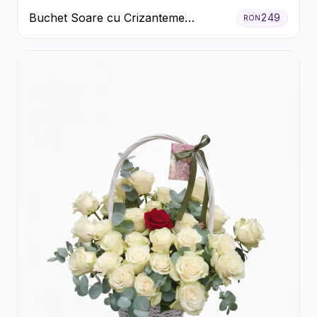
Buchet Soare cu Crizanteme
249
RON
Galbene și Trandafiri Albi