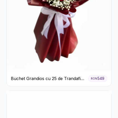
Buchet Grandios cu 25 de Trandafiri
549
RON
Roșii