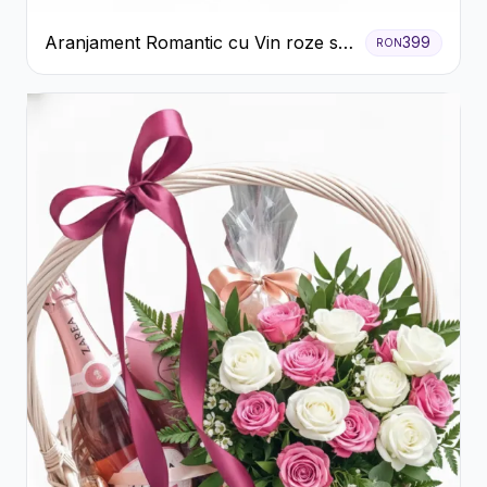
Aranjament Romantic cu Vin roze si
399
RON
Flori pastel