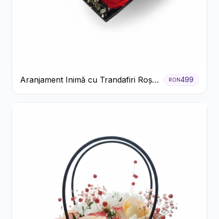
Aranjament Inimă cu Trandafiri Roșii
499
RON
și Floarea Miresei