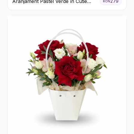
Aranjament Pastel Verde în Cutie
279
RON
Galben Pal