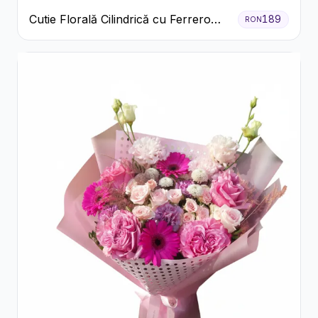
Cutie Florală Cilindrică cu Ferrero
189
RON
Rocher și Trandafiri Pastel