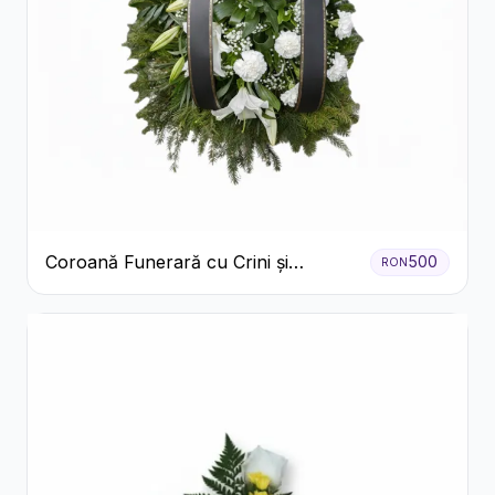
Coroană Funerară cu Crini și
500
RON
Garoafe Albe