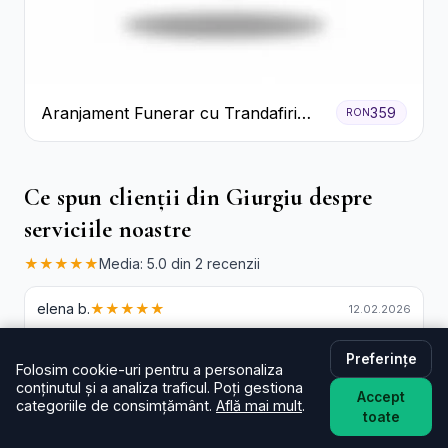
Aranjament Funerar cu Trandafiri
359
RON
Albi Crizanteme Galbene și Crini
Ce spun clienții din Giurgiu despre
serviciile noastre
★★★★★
Media: 5.0 din 2 recenzii
elena b.
★★★★★
12.02.2026
Preferințe
Folosim cookie-uri pentru a personaliza
Alexandru B.
★★★★★
13.12.2025
conținutul și a analiza traficul. Poți gestiona
Accept
categoriile de consimțământ.
Află mai mult
.
toate