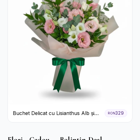
Buchet Delicat cu Lisianthus Alb și
329
RON
Roz
Flori - Cadou — Bolintin-Deal