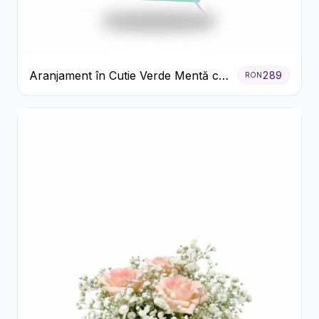
Aranjament în Cutie Verde Mentă cu
289
RON
Trandafiri și Alstroemeria