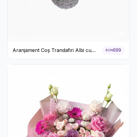
Aranjament Coș Trandafiri Albi cu
699
RON
Accent Roșu