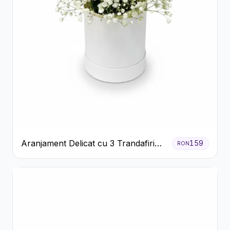
Aranjament Delicat cu 3 Trandafiri
159
RON
Roz în Cutie Albă