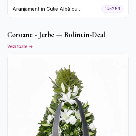
Aranjament în Cutie Albă cu
259
RON
Trandafiri Roșii și Lisianthus
Coroane - Jerbe — Bolintin-Deal
Vezi toate →