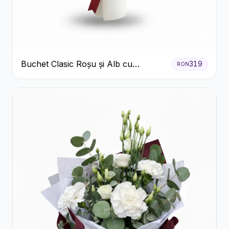
Buchet Clasic Roșu și Alb cu
319
RON
Crizanteme