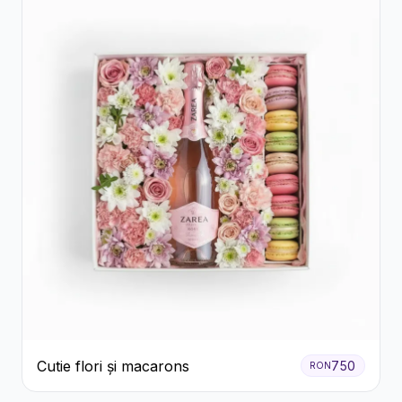
Cutie flori și macarons
750
RON