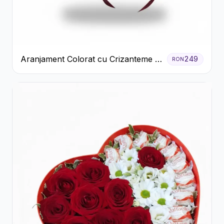
Aranjament Colorat cu Crizanteme în
249
RON
Cutie Rustică