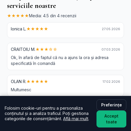
serviciile noastre
★★★★★
Media: 4.5 din 4 recenzii
Ionica L.
★★★★★
27.05.2026
CRAITOIU M.
★★★☆☆
07.03.2026
Ok, în afară de faptul că nu a ajuns la ora și adresa
specificată în comandă
OLAN R.
★★★★★
17.02.2026
Multumesc
Preferințe
Moldovan C.
★★★★★
Folosim cookie-uri pentru a personaliza
06.02.2026
conținutul și a analiza traficul. Poți gestiona
Accept
categoriile de consimțământ.
Află mai mult
.
toate