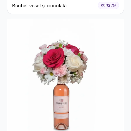
Buchet vesel și ciocolată
329
RON