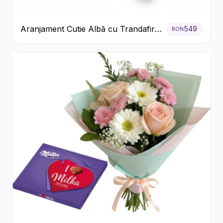
Aranjament Cutie Albă cu Trandafiri
549
RON
Roșii și Raffaello