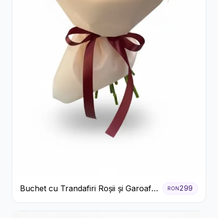
Buchet cu Trandafiri Roșii și Garoafe
299
RON
Roz Pal