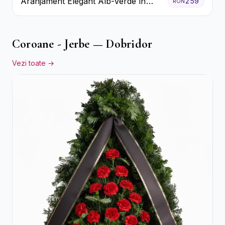
Aranjament Elegant Alb-Verde în
259
RON
Cutie Gri
Coroane - Jerbe — Dobridor
Vezi toate →