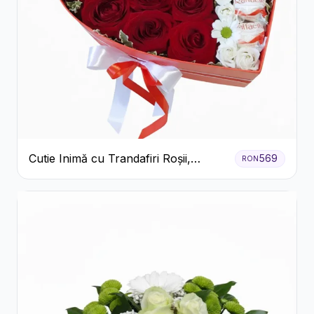
Cutie Inimă cu Trandafiri Roșii,
569
RON
Crizanteme Albe și Bomboane
Raffaello