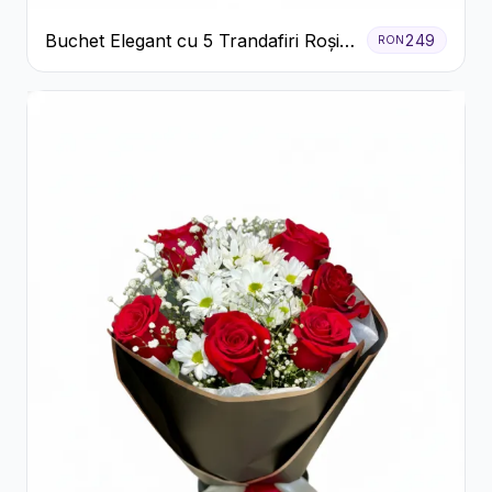
Buchet Elegant cu 5 Trandafiri Roșii
249
RON
și Eucalipt