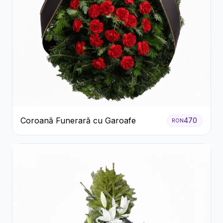
Coroană Funerară cu Garoafe
470
RON