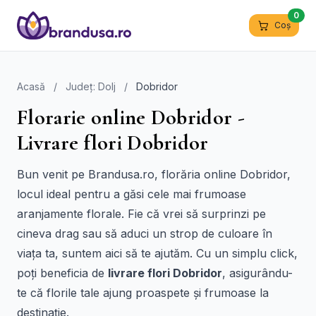
0
Coș
Acasă
/
Județ: Dolj
/
Dobridor
Florarie online Dobridor -
Livrare flori Dobridor
Bun venit pe Brandusa.ro, florăria online Dobridor,
locul ideal pentru a găsi cele mai frumoase
aranjamente florale. Fie că vrei să surprinzi pe
cineva drag sau să aduci un strop de culoare în
viața ta, suntem aici să te ajutăm. Cu un simplu click,
poți beneficia de
livrare flori Dobridor
, asigurându-
te că florile tale ajung proaspete și frumoase la
destinație.