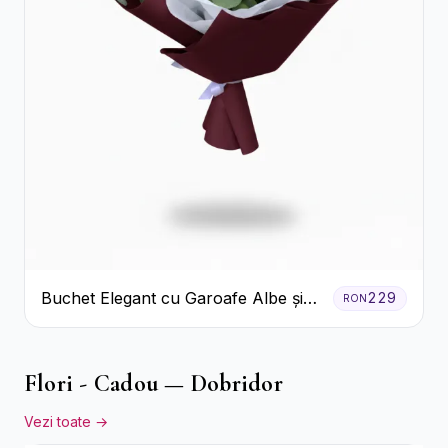
Buchet Elegant cu Garoafe Albe și
229
RON
Eucalipt
Flori - Cadou — Dobridor
Vezi toate →