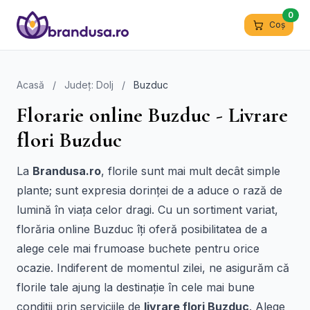
0
Coș
Acasă
/
Județ: Dolj
/
Buzduc
Florarie online Buzduc - Livrare
flori Buzduc
La
Brandusa.ro
, florile sunt mai mult decât simple
plante; sunt expresia dorinței de a aduce o rază de
lumină în viața celor dragi. Cu un sortiment variat,
florăria online Buzduc îți oferă posibilitatea de a
alege cele mai frumoase buchete pentru orice
ocazie. Indiferent de momentul zilei, ne asigurăm că
florile tale ajung la destinație în cele mai bune
condiții prin serviciile de
livrare flori Buzduc
. Alege