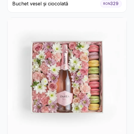
Buchet vesel și ciocolată
329
RON