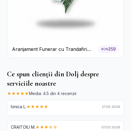
Aranjament Funerar cu Trandafiri
359
RON
Albi Crizanteme Galbene și Crini
Ce spun clienții din Dolj despre
serviciile noastre
★★★★★
Media: 4.5 din 4 recenzii
Ionica L.
★★★★★
27.05.2026
CRAITOIU M.
★★★☆☆
07.03.2026