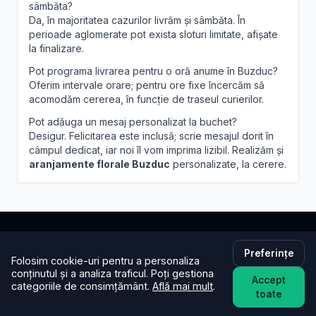
sâmbăta?
Da, în majoritatea cazurilor livrăm și sâmbăta. În
perioade aglomerate pot exista sloturi limitate, afișate
la finalizare.
Pot programa livrarea pentru o oră anume în Buzduc?
Oferim intervale orare; pentru ore fixe încercăm să
acomodăm cererea, în funcție de traseul curierilor.
Pot adăuga un mesaj personalizat la buchet?
Desigur. Felicitarea este inclusă; scrie mesajul dorit în
câmpul dedicat, iar noi îl vom imprima lizibil. Realizăm și
aranjamente florale Buzduc
personalizate, la cerere.
Brandusa.ro
Preferințe
Folosim cookie-uri pentru a personaliza
conținutul și a analiza traficul. Poți gestiona
Accept
Buchete cu emoție, aranjamente cu suflet. Comandă
categoriile de consimțământ.
Află mai mult
.
toate
online flori cu livrare în aceeași zi în toată țara.