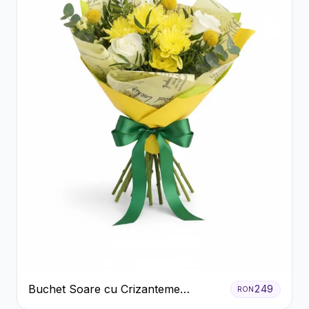
Buchet Soare cu Crizanteme
249
RON
Galbene și Trandafiri Albi