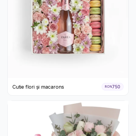
Cutie flori și macarons
750
RON