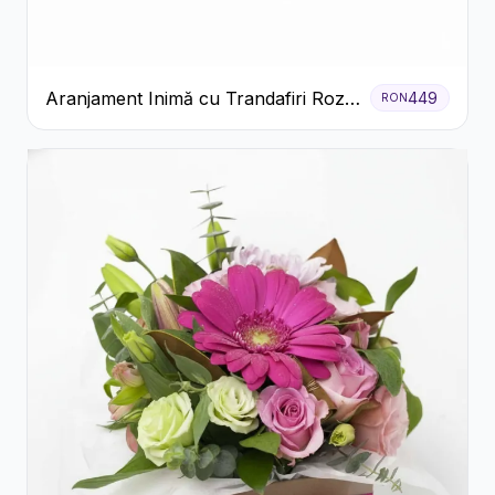
Aranjament Inimă cu Trandafiri Roz
449
RON
și Gypsophila Albă