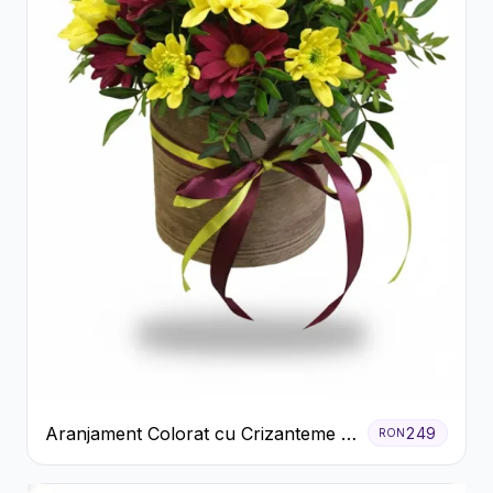
Aranjament Colorat cu Crizanteme în
249
RON
Cutie Rustică