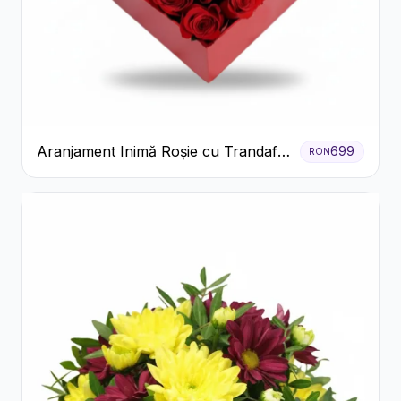
Aranjament Inimă Roșie cu Trandafiri
699
RON
și Ferrero Rocher Premium