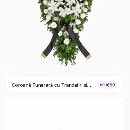
Coroană Funerară cu Trandafiri și
680
RON
Crini