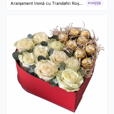
Aranjament Inimă cu Trandafiri Roșii
559
RON
și Ciocolată Ferrero Rocher