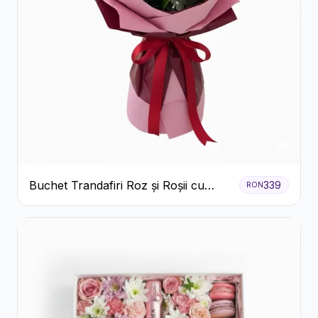
Buchet Trandafiri Roz și Roșii cu
339
RON
Eucalipt și Gypsophila