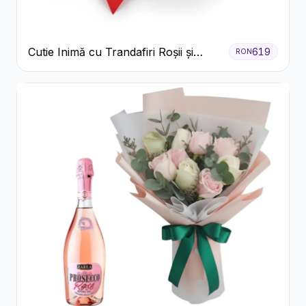
Cutie Inimă cu Trandafiri Roșii și
619
RON
Bomboane Raffaello