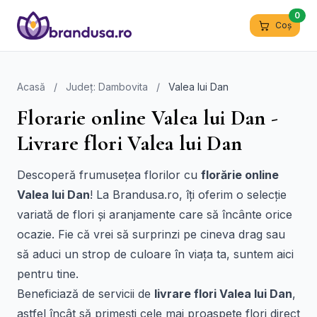
0
Coș
Acasă
/
Județ: Dambovita
/
Valea lui Dan
Florarie online Valea lui Dan -
Livrare flori Valea lui Dan
Descoperă frumusețea florilor cu
florărie online
Valea lui Dan
! La Brandusa.ro, îți oferim o selecție
variată de flori și aranjamente care să încânte orice
ocazie. Fie că vrei să surprinzi pe cineva drag sau
să aduci un strop de culoare în viața ta, suntem aici
pentru tine.
Beneficiază de servicii de
livrare flori Valea lui Dan
,
astfel încât să primești cele mai proaspete flori direct