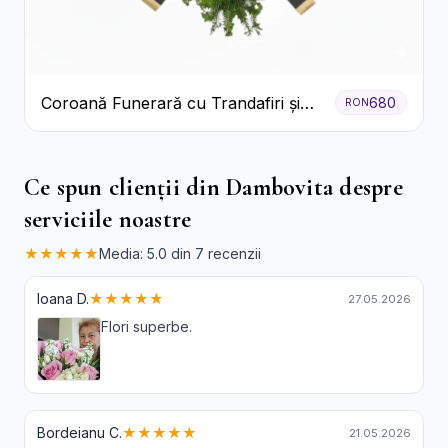
Coroană Funerară cu Trandafiri și
680
RON
Crini
Ce spun clienții din Dambovita despre
serviciile noastre
★★★★★
Media: 5.0 din 7 recenzii
Ioana D.
★★★★★
27.05.2026
Flori superbe.
Bordeianu C.
★★★★★
21.05.2026