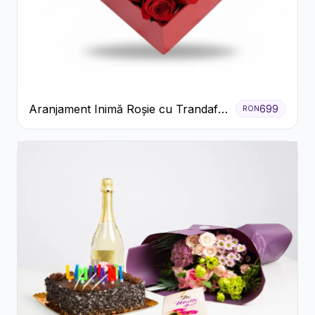
Aranjament Inimă Roșie cu Trandafiri
699
RON
și Ferrero Rocher Premium