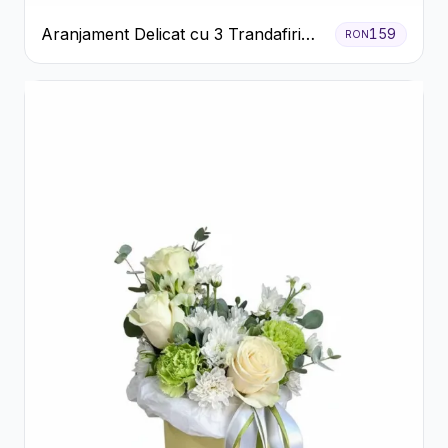
Aranjament Delicat cu 3 Trandafiri
159
RON
Roz în Cutie Albă