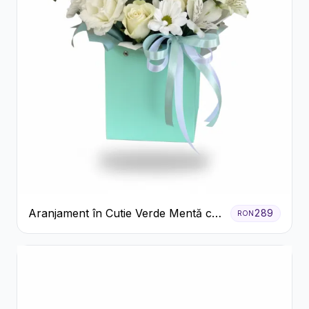
Aranjament în Cutie Verde Mentă cu
289
RON
Trandafiri și Alstroemeria