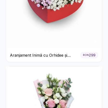
Aranjament Inimă cu Orhidee și
299
RON
Floarea Miresei