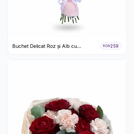
Buchet Delicat Roz și Alb cu
259
RON
Trandafiri și Lisianthus