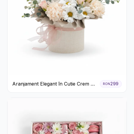
Aranjament Elegant în Cutie Crem cu
299
RON
Crizanteme și Trandafiri