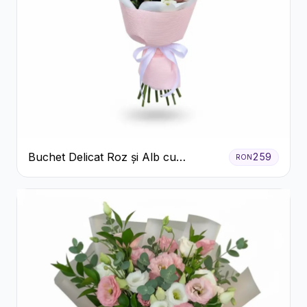
Buchet Delicat Roz și Alb cu
259
RON
Trandafiri și Lisianthus