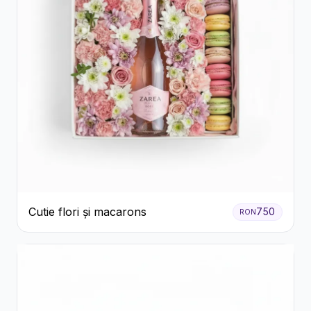
Cutie flori și macarons
750
RON