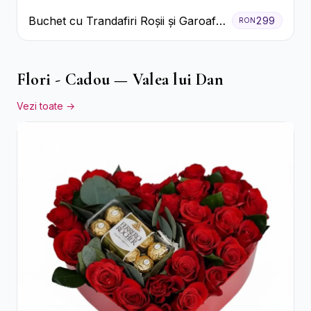
Buchet cu Trandafiri Roșii și Garoafe
299
RON
Roz Pal
Flori - Cadou — Valea lui Dan
Vezi toate →