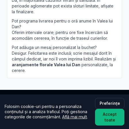
Da, în majoritatea cazurilor livrăm și sâmbăta. În
perioade aglomerate pot exista sloturi limitate, afișate
la finalizare.
Pot programa livrarea pentru o oră anume în Valea lui
Dan?
Oferim intervale orare; pentru ore fixe încercăm să
acomodăm cererea, în funcție de traseul curierilor.
Pot adăuga un mesaj personalizat la buchet?
Desigur. Felicitarea este inclusă; scrie mesajul dorit în
câmpul dedicat, iar noi îl vom imprima lizibil. Realizăm și
aranjamente florale Valea lui Dan
personalizate, la
cerere.
Preferințe
Folosim cookie-uri pentru a personaliza
Brandusa.ro
conținutul și a analiza traficul. Poți gestiona
Accept
categoriile de consimțământ.
Află mai mult
.
Buchete cu emoție, aranjamente cu suflet. Comandă
toate
online flori cu livrare în aceeași zi în toată țara.