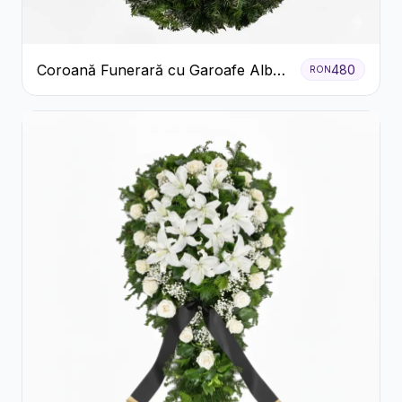
Coroană Funerară cu Garoafe Albe
480
RON
și Crizanteme