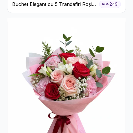
Buchet Elegant cu 5 Trandafiri Roșii
249
RON
și Eucalipt