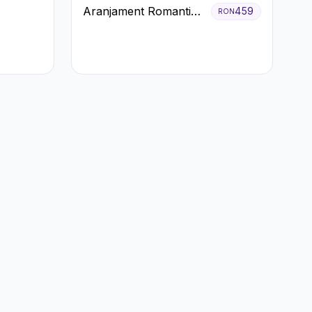
Aranjament Romantic
459
RON
în Cutie Roșie cu
Trandafiri și
Crizanteme