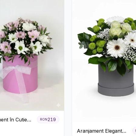
ent în Cutie
219
RON
Crizanteme
Aranjament Elegant
ila