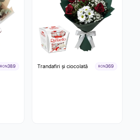
Trandafiri și ciocolată
389
369
RON
RON