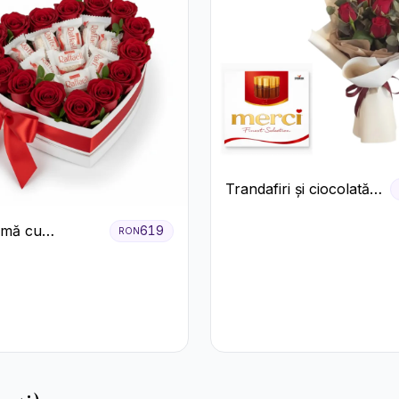
Trandafiri și ciocolată
premium
nimă cu
619
RON
ri Roșii și
e Raffaello