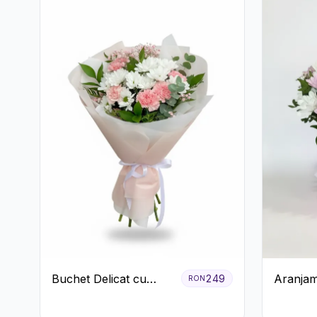
Buchet Delicat cu
Aranjam
249
RON
Garoafe Roz și
Roz cu 
Crizanteme Albe
Albe și L