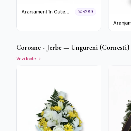
Aranjament în Cutie
289
RON
Verde Mentă cu
Aranjam
Trandafiri și
Crizant
Alstroemeria
Rustică
Coroane - Jerbe — Ungureni (Cornesti)
Vezi toate →