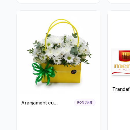
Trandafi
premiu
Aranjament cu
259
RON
Crizanteme Albe în
Cutie Galbenă