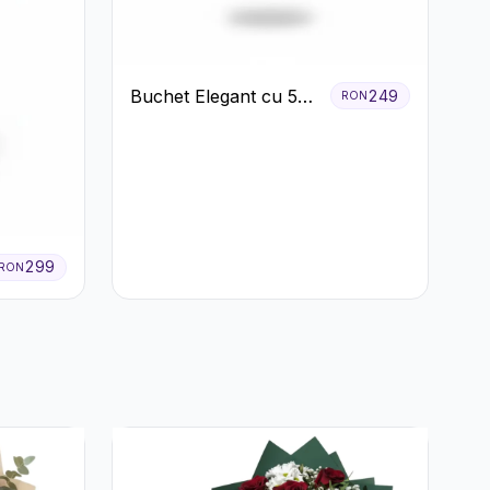
Buchet Elegant cu 5
249
RON
Trandafiri Roșii și
Eucalipt
299
RON