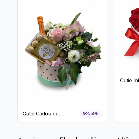
Cutie I
Trandafi
Bomboan
Cutie Cadou cu
599
RON
Prosecco Mionetto
Ferrero Rocher și Flori
Pastelate