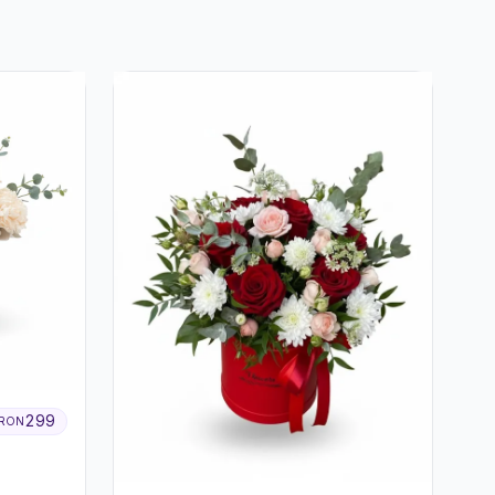
299
RON