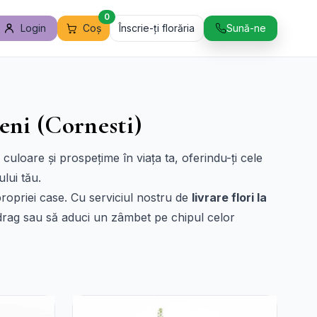
0
Login
Coș
Înscrie-ți florăria
Sună-ne
eni (Cornesti)
uloare și prospețime în viața ta, oferindu-ți cele
lui tău.
propriei case. Cu serviciul nostru de
livrare flori la
a drag sau să aduci un zâmbet pe chipul celor