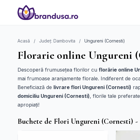
Acasă
/
Județ: Dambovita
/
Ungureni (Cornesti)
Florarie online Ungureni (
Descoperă frumusețea florilor cu
florărie online U
mai frumoase aranjamente florale. Indiferent de ocazi
Beneficiază de
livrare flori Ungureni (Cornesti)
rap
domiciliu Ungureni (Cornesti)
, florile tale prefer
apropiați!
Buchete de Flori Ungureni (Cornesti) 