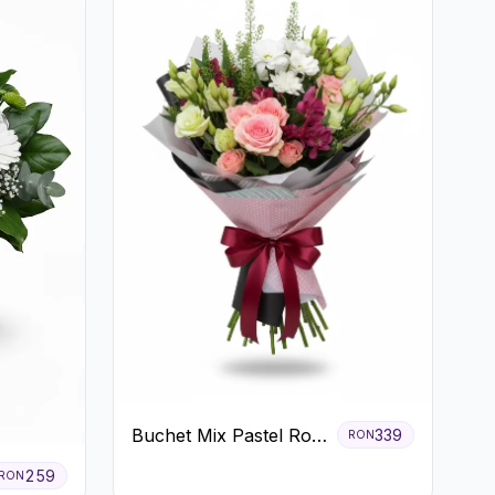
Buchet Mix Pastel Roz
339
RON
și Alb
259
RON