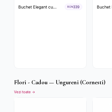
Buchet Elegant cu
Buchet 
339
RON
Trandafiri Albi,
Trandafi
Hortensie și
Crizanteme Crem
Flori - Cadou — Ungureni (Cornesti)
Vezi toate →