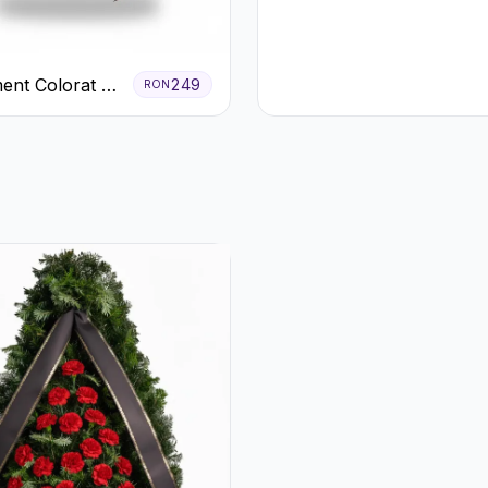
Trandafiri
ent Colorat cu
249
RON
eme în Cutie