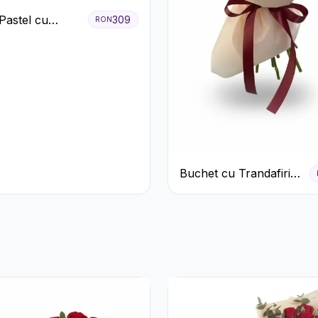
Pastel cu
309
RON
ri Roz și Albi
Buchet cu Trandafiri
Roșii și Garoafe Roz
Pal