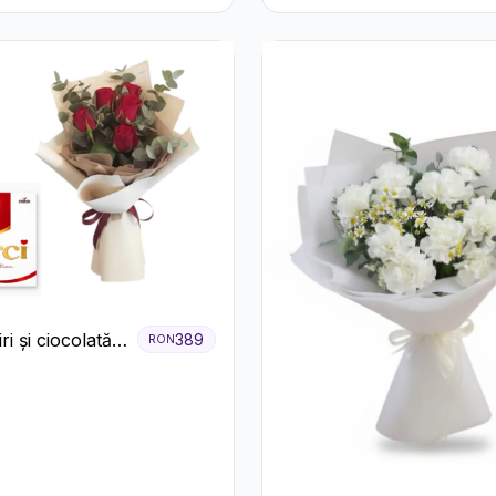
Alb-Verde în Cutie Gri
ri și ciocolată
389
RON
m