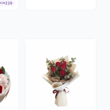
229
RON