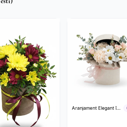
esti)
Aranjament Elegant în
Cutie Crem cu
Crizanteme și