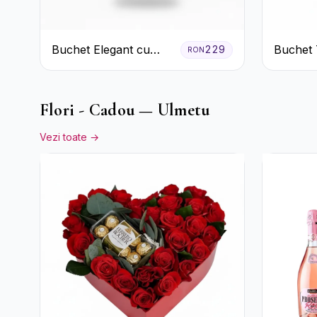
Buchet Elegant cu
Buchet T
229
RON
Garoafe Albe și
Gerbera
Eucalipt
Flori - Cadou — Ulmetu
Vezi toate →