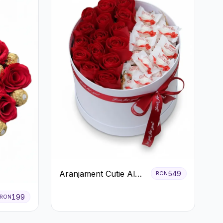
Aranjament Cutie Albă
549
RON
cu Trandafiri Roșii și
Raffaello
199
RON