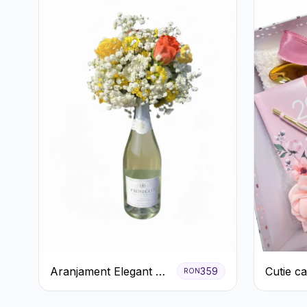
Aranjament Elegant cu
Cutie c
359
RON
Prosecco și Flori
Blosso
Galbene.