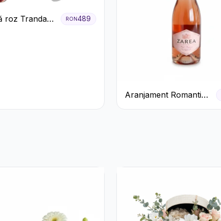
 roz Trandafiri
489
RON
ecco
Aranjament Romantic
cu Trandafiri Roșii și
Șampanie rose