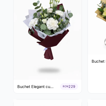
Buchet 
Trandafi
Hortensi
Crizan
Buchet Elegant cu
229
RON
Garoafe Albe și
Eucalipt