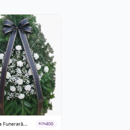
a Funerară
400
RON