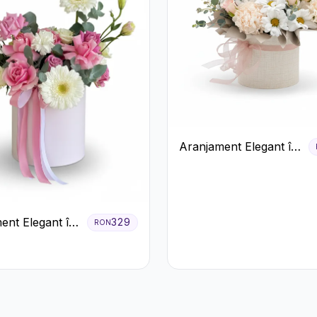
Aranjament Elegant în
Cutie Crem cu
Crizanteme și
Trandafiri
ent Elegant în
329
RON
z cu Trandafiri
era