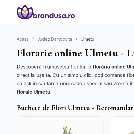
Acasă
/
Județ: Dambovita
/
Ulmetu
Florarie online Ulmetu - L
Descoperă frumusețea florilor la
florăria online U
direct la ușa ta. Cu un simplu clic, poți comanda f
că ești în căutarea unui cadou special sau vrei să î
florale Ulmetu
.
Buchete de Flori Ulmetu - Recomandar