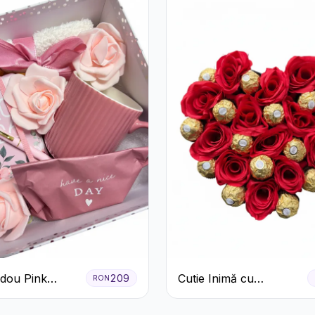
adou Pink
Cutie Inimă cu
209
RON
m Day
Trandafiri Roșii și
Ferrero Rocher