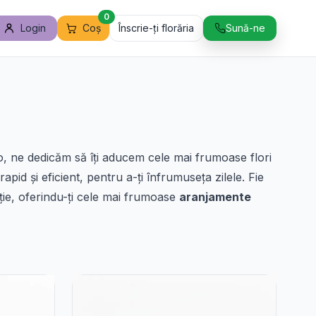
0
Login
Coș
Înscrie-ți florăria
Sună-ne
, ne dedicăm să îți aducem cele mai frumoase flori
rapid și eficient, pentru a-ți înfrumuseța zilele. Fie
ție, oferindu-ți cele mai frumoase
aranjamente