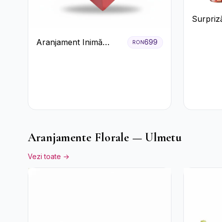
Surpriză
și pros
Aranjament Inimă
699
RON
Roșie cu Trandafiri și
Ferrero Rocher
Premium
Aranjamente Florale — Ulmetu
Vezi toate →