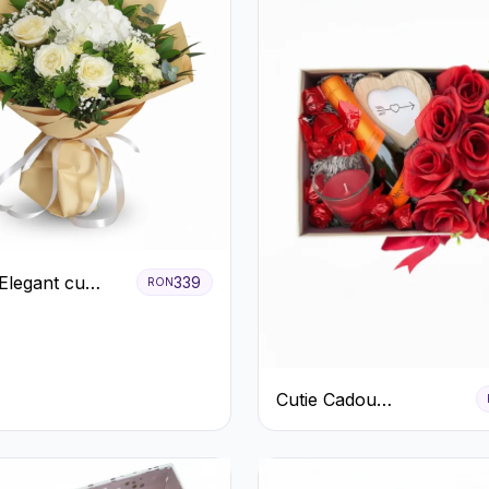
Elegant cu
339
RON
ri Albi,
e și
teme Crem
Cutie Cadou
Romantică cu
Trandafiri Șampanie și
Lumânare