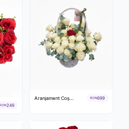
Aranjament Coș
699
RON
Trandafiri Albi cu
249
RON
Accent Roșu