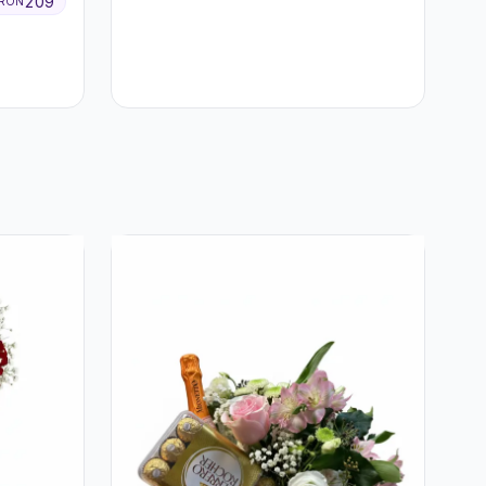
209
RON