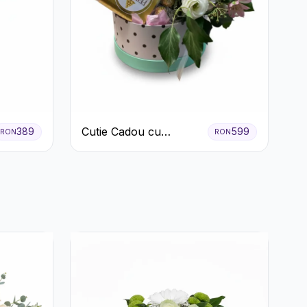
Cutie Cadou cu
389
599
RON
RON
Prosecco Mionetto
Ferrero Rocher și Flori
Pastelate