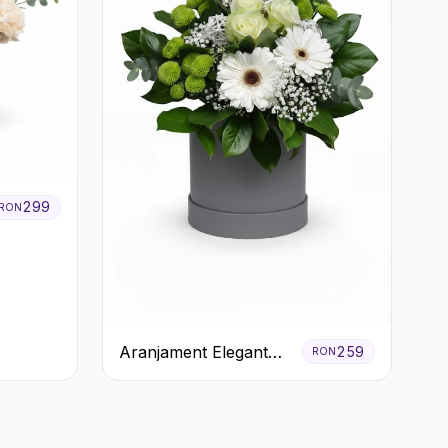
299
RON
Aranjament Elegant
259
RON
Alb-Verde în Cutie Gri