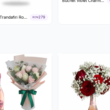
Buchet Violet Charm
cu Gerbera și
Lisianthus Alb
randafiri Roșii
279
RON
 și Verdeață