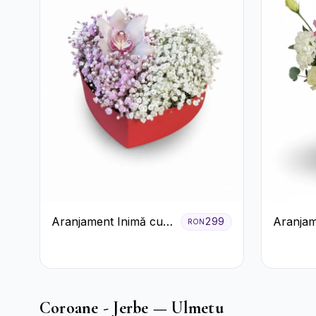
Aranjament Inimă cu
Aranjam
299
RON
Orhidee și Floarea
Cutie Ro
Miresei
și Gerb
Coroane - Jerbe — Ulmetu