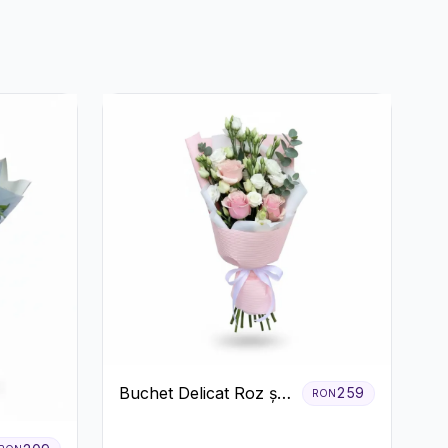
Buchet Delicat Roz și
259
RON
Alb cu Trandafiri și
Lisianthus