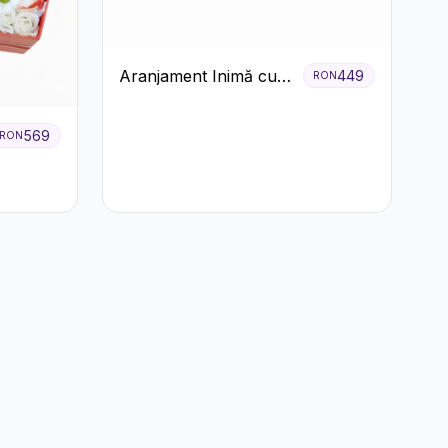
Aranjament Inimă cu
449
RON
Trandafiri Roz și
Gypsophila Albă
569
RON