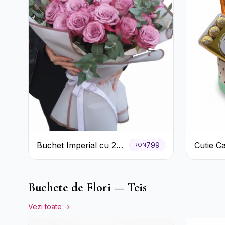
Buchet Imperial cu 25
Cutie C
799
RON
Trandafiri
Prosecc
Ferrero 
Pastela
Buchete de Flori — Teis
Vezi toate →