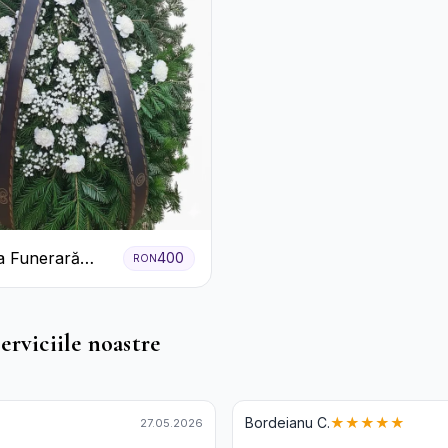
a Funerară
400
RON
 Garoafe
erviciile noastre
Bordeianu C.
★★★★★
27.05.2026