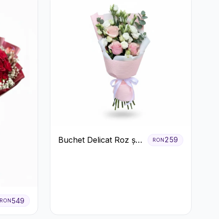
Buchet Delicat Roz și
259
RON
Alb cu Trandafiri și
Lisianthus
549
RON