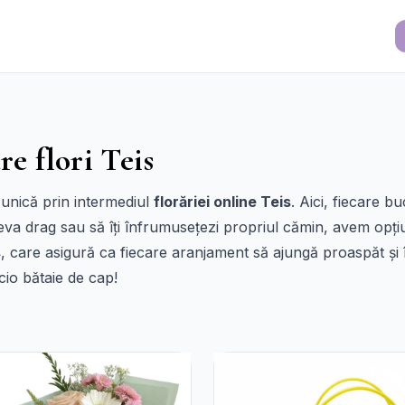
re flori Teis
 unică prin intermediul
florăriei online Teis
. Aici, fiecare 
neva drag sau să îți înfrumusețezi propriul cămin, avem opțiu
s
, care asigură ca fiecare aranjament să ajungă proaspăt și
icio bătaie de cap!