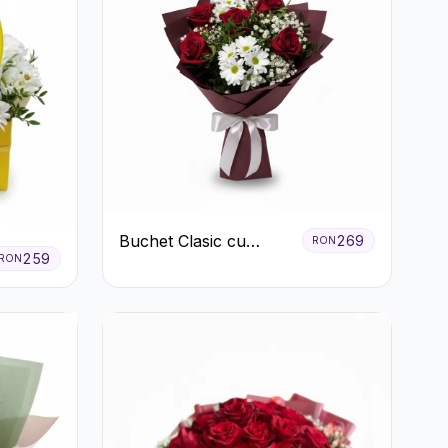
Buchet Clasic cu
269
RON
259
RON
Trandafiri Roșii și
Crizanteme Albe