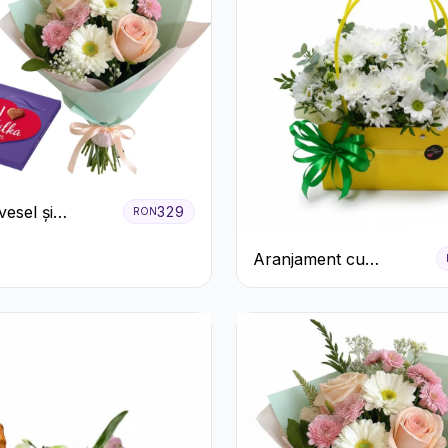
esel și
329
RON
ă
Aranjament cu
Crizanteme Albe în
Cutie Galbenă