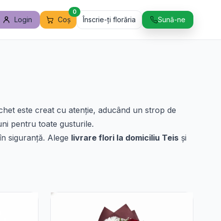
0
Login
Coș
Înscrie-ți florăria
Sună-ne
buchet este creat cu atenție, aducând un strop de
ni pentru toate gusturile.
 în siguranță. Alege
livrare flori la domiciliu Teis
și