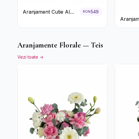
Aranjament Cutie Albă
549
RON
Aranjam
cu Trandafiri Roșii și
Trandafi
Raffaello
Floarea
Aranjamente Florale — Teis
Vezi toate →