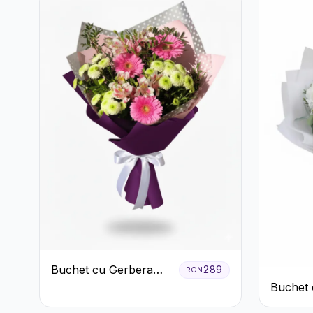
Buchet cu Gerbera
289
RON
Roz și Crizanteme
Buchet 
Verzi
Albe