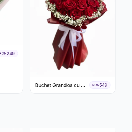
249
RON
Buchet Grandios cu 25
549
RON
de Trandafiri Roșii