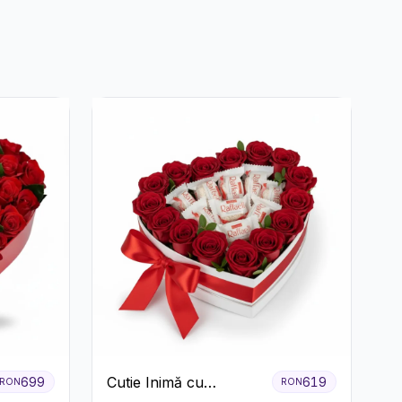
Cutie Inimă cu
699
619
RON
RON