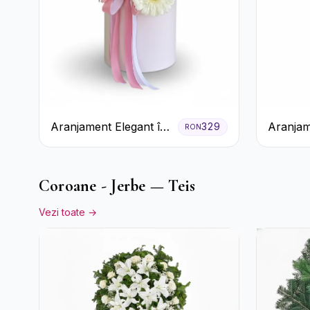
Aranjament Elegant în
Aranjam
329
RON
Cutie Roz cu Trandafiri
Verde î
și Gerbera
Pal
Coroane - Jerbe — Teis
Vezi toate →