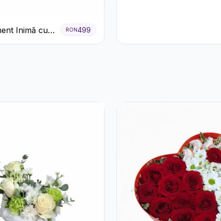
Roșie cu Trandafiri și
Ferrero Rocher
Premium
ent Inimă cu
499
RON
ri Roșii și
 Miresei