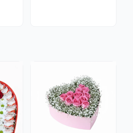
Trandafiri Roșii și
Bomboane Raffaello