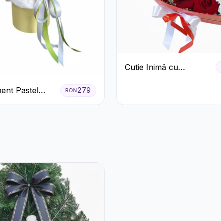
Cutie Inimă cu
Trandafiri Roșii,
ent Pastel
Crizanteme Albe și
279
RON
n Cutie Galben
Bomboane Raffaello