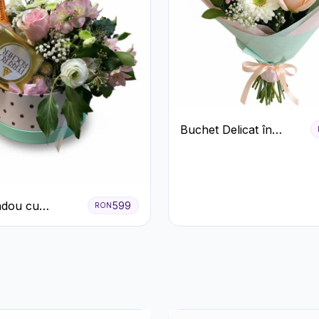
Buchet Delicat în
Nuanțe Pastel cu
Trandafiri și
Crizanteme Roz
adou cu
599
RON
o Mionetto
Rocher și Flori
te