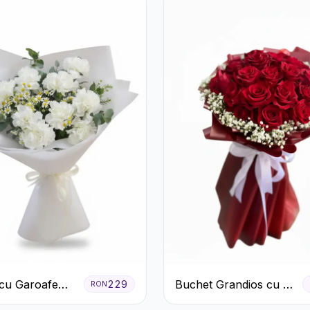
cu Garoafe
Buchet Grandios cu 25
229
RON
de Trandafiri Roșii