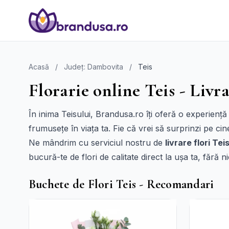
Acasă
/
Județ: Dambovita
/
Teis
Florarie online Teis - Livra
În inima Teisului, Brandusa.ro îți oferă o experiență
frumusețe în viața ta. Fie că vrei să surprinzi pe ci
Ne mândrim cu serviciul nostru de
livrare flori Tei
bucură-te de flori de calitate direct la ușa ta, fără n
Buchete de Flori Teis - Recomandari