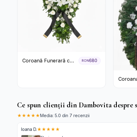
Coroană Funerară cu
680
RON
Trandafiri și Crini
Coroan
Albă cu
Ce spun clienții din Dambovita despre s
★★★★★
Media: 5.0 din 7 recenzii
Ioana D.
★★★★★