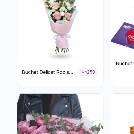
Buchet v
ciocolat
Buchet Delicat Roz și
259
RON
Alb cu Trandafiri și
Lisianthus