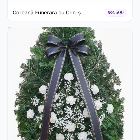
Coroană Funerară cu Crini și
500
RON
Garoafe Albe