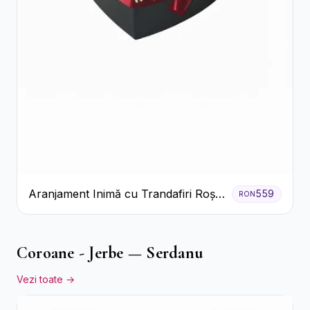
Aranjament Inimă cu Trandafiri Roșii
559
RON
și Ciocolată Ferrero Rocher
Coroane - Jerbe — Serdanu
Vezi toate →