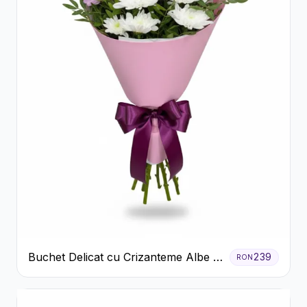
Buchet Delicat cu Crizanteme Albe și
239
RON
Mov