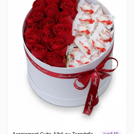
549
RON