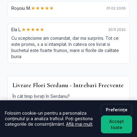
Roșoiu M.
★★★★★
01.02.2026
Ela L.
★★★★★
30.11.2025
Cu scepticisme am comandat, dar ma surprins. Tot ce
este promis, s a si intamplat. In cateva ore livrat si
buchetul este foarte frumos, mare si florile de calitate
buna
Livrare Flori Serdanu - Intrebari Frecvente
În cât timp livrați în Serdanu?
De regulă în aceeași zi (2–4 ore) pentru comenzi
plasate în intervalul programului. La checkout poți
Preferințe
Folosim cookie-uri pentru a personaliza
alege intervalul preferat; oferim și
livrare flori
conținutul și a analiza traficul. Poți gestiona
Serdanu in aceeasi zi
în funcție de disponibilitate.
Accept
categoriile de consimțământ.
Află mai mult
.
toate
Este livrarea de flori la domiciliu în Serdanu disponibilă
și sâmbăta?