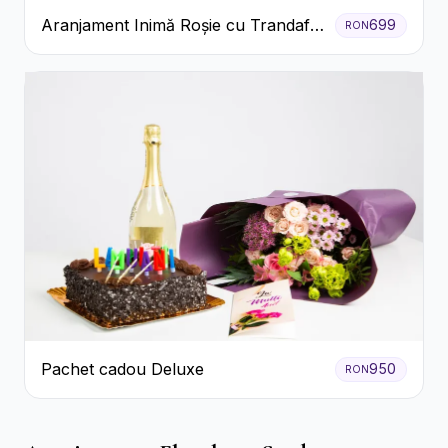
Aranjament Inimă Roșie cu Trandafiri
699
RON
și Ferrero Rocher Premium
Pachet cadou Deluxe
950
RON