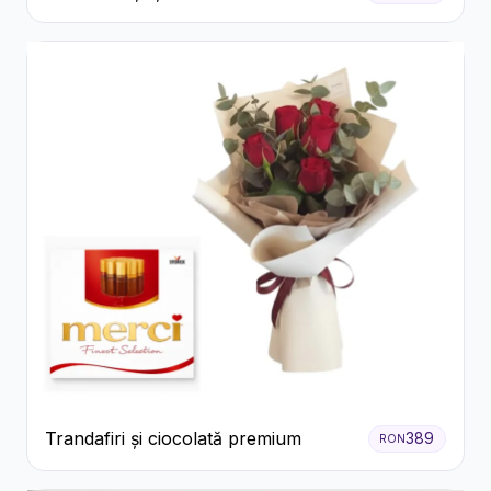
Trandafiri și ciocolată premium
389
RON