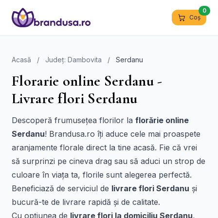
0
Coș
Acasă
/
Județ: Dambovita
/
Serdanu
Florarie online Serdanu -
Livrare flori Serdanu
Descoperă frumusețea florilor la
florărie online
Serdanu
! Brandusa.ro îți aduce cele mai proaspete
aranjamente florale direct la tine acasă. Fie că vrei
să surprinzi pe cineva drag sau să aduci un strop de
culoare în viața ta, florile sunt alegerea perfectă.
Beneficiază de serviciul de
livrare flori Serdanu
și
bucură-te de livrare rapidă și de calitate.
Cu opțiunea de
livrare flori la domiciliu Serdanu
,