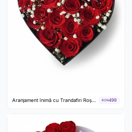
Aranjament Inimă cu Trandafiri Roșii
499
RON
și Floarea Miresei