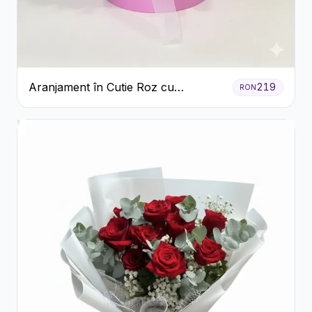
Aranjament în Cutie Roz cu
219
RON
Crizanteme Albe și Lila