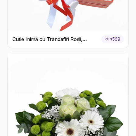
Cutie Inimă cu Trandafiri Roșii,
569
RON
Crizanteme Albe și Bomboane
Raffaello