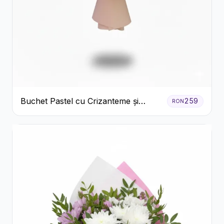
Buchet Pastel cu Crizanteme și
259
RON
Garoafe