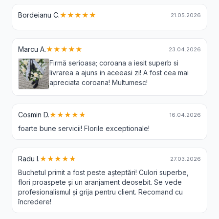
Bordeianu C.
★★★★★
21.05.2026
Marcu A.
★★★★★
23.04.2026
Firmă serioasa; coroana a iesit superb si
livrarea a ajuns in aceeasi zi! A fost cea mai
apreciata coroana! Multumesc!
Cosmin D.
★★★★★
16.04.2026
foarte bune servicii! Florile exceptionale!
Radu I.
★★★★★
27.03.2026
Buchetul primit a fost peste așteptări! Culori superbe,
flori proaspete și un aranjament deosebit. Se vede
profesionalismul și grija pentru client. Recomand cu
încredere!