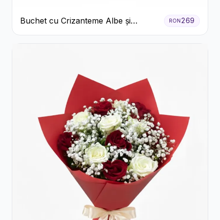
Buchet cu Crizanteme Albe și
269
RON
Galbene