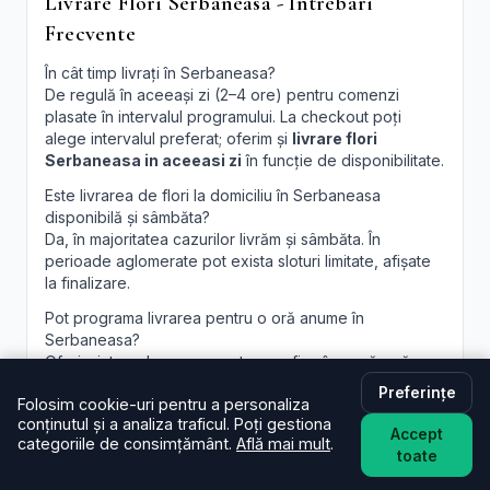
Livrare Flori Serbaneasa - Intrebari
Frecvente
În cât timp livrați în Serbaneasa?
De regulă în aceeași zi (2–4 ore) pentru comenzi
plasate în intervalul programului. La checkout poți
alege intervalul preferat; oferim și
livrare flori
Serbaneasa in aceeasi zi
în funcție de disponibilitate.
Este livrarea de flori la domiciliu în Serbaneasa
disponibilă și sâmbăta?
Da, în majoritatea cazurilor livrăm și sâmbăta. În
perioade aglomerate pot exista sloturi limitate, afișate
la finalizare.
Pot programa livrarea pentru o oră anume în
Serbaneasa?
Oferim intervale orare; pentru ore fixe încercăm să
acomodăm cererea, în funcție de traseul curierilor.
Preferințe
Folosim cookie-uri pentru a personaliza
Pot adăuga un mesaj personalizat la buchet?
conținutul și a analiza traficul. Poți gestiona
Accept
Desigur. Felicitarea este inclusă; scrie mesajul dorit în
categoriile de consimțământ.
Află mai mult
.
toate
câmpul dedicat, iar noi îl vom imprima lizibil. Realizăm și
aranjamente florale Serbaneasa
personalizate, la