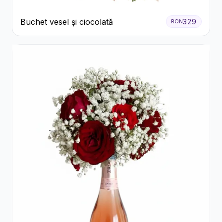
Buchet vesel și ciocolată
329
RON