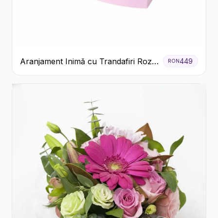
Aranjament Inimă cu Trandafiri Roz
449
RON
și Gypsophila Albă