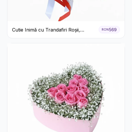
Cutie Inimă cu Trandafiri Roșii,
569
RON
Crizanteme Albe și Bomboane
Raffaello