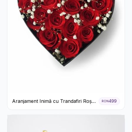
Aranjament Inimă cu Trandafiri Roșii
499
RON
și Floarea Miresei