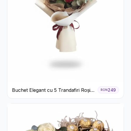
Buchet Elegant cu 5 Trandafiri Roșii
249
RON
și Eucalipt