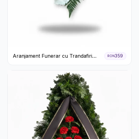
Aranjament Funerar cu Trandafiri
359
RON
Albi Crizanteme Galbene și Crini