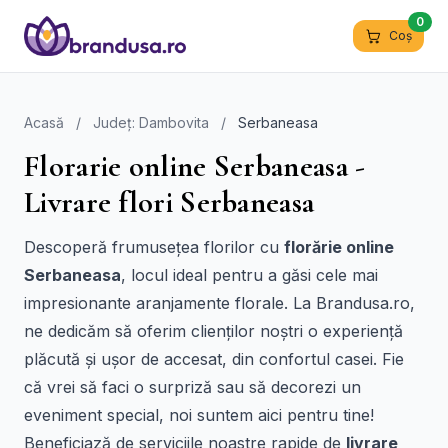
0
Coș
Acasă
/
Județ: Dambovita
/
Serbaneasa
Florarie online Serbaneasa -
Livrare flori Serbaneasa
Descoperă frumusețea florilor cu
florărie online
Serbaneasa
, locul ideal pentru a găsi cele mai
impresionante aranjamente florale. La Brandusa.ro,
ne dedicăm să oferim clienților noștri o experiență
plăcută și ușor de accesat, din confortul casei. Fie
că vrei să faci o surpriză sau să decorezi un
eveniment special, noi suntem aici pentru tine!
Beneficiază de serviciile noastre rapide de
livrare