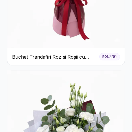
Buchet Trandafiri Roz și Roșii cu
339
RON
Eucalipt și Gypsophila