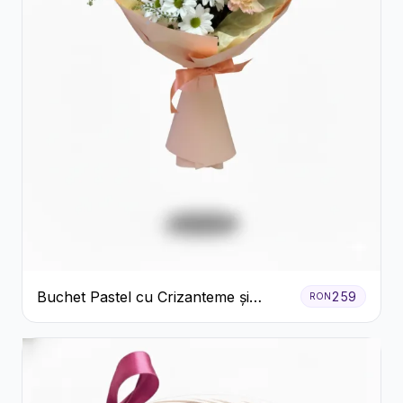
Buchet Pastel cu Crizanteme și
259
RON
Garoafe