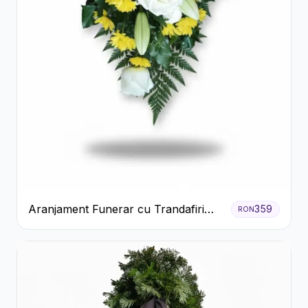
Aranjament Funerar cu Trandafiri
359
RON
Albi Crizanteme Galbene și Crini