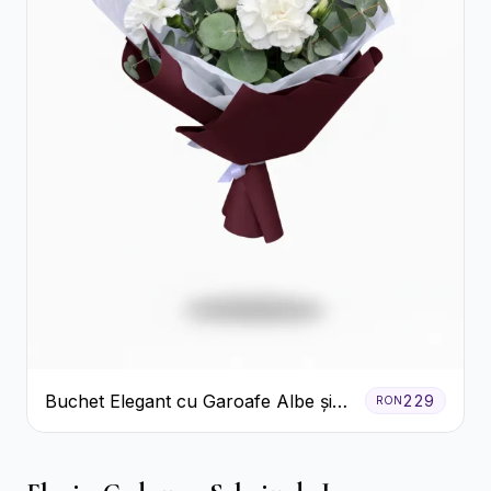
Buchet Elegant cu Garoafe Albe și
229
RON
Eucalipt