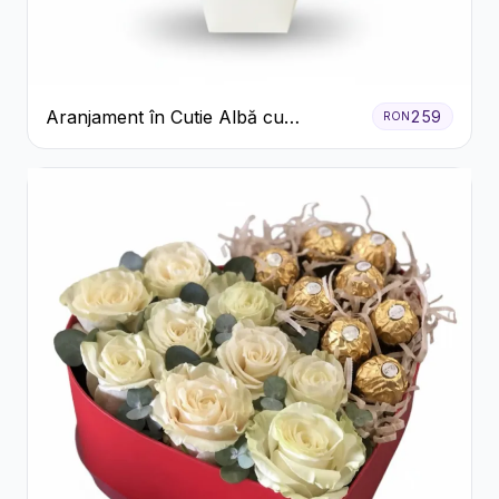
Aranjament în Cutie Albă cu
259
RON
Trandafiri Roșii și Lisianthus