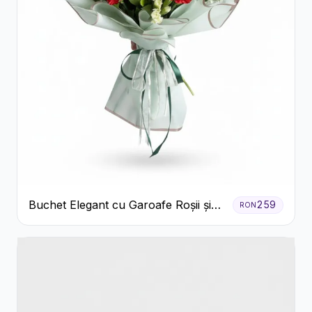
Buchet Elegant cu Garoafe Roșii și
259
RON
Floarea Miresei