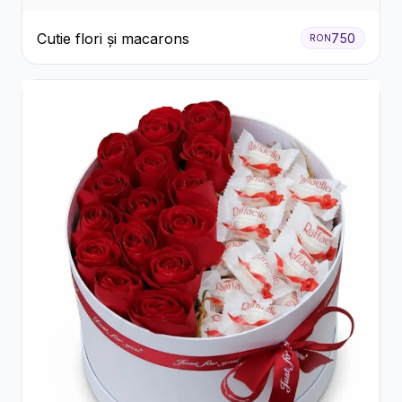
Cutie flori și macarons
750
RON