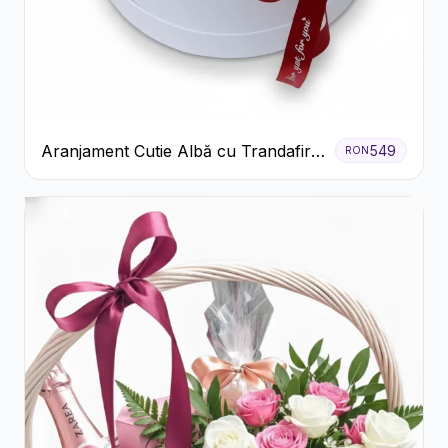
Aranjament Cutie Albă cu Trandafiri
549
RON
Roșii și Raffaello