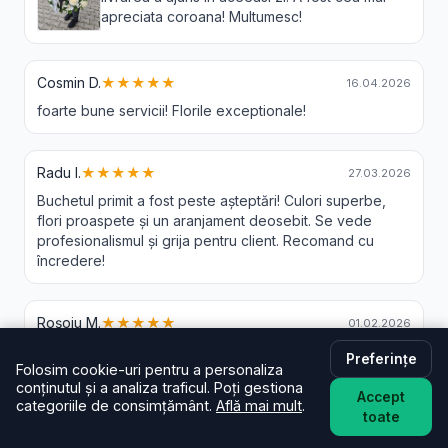
apreciata coroana! Multumesc!
Cosmin D.
★★★★★
16.04.2026
foarte bune servicii! Florile exceptionale!
Radu I.
★★★★★
27.03.2026
Buchetul primit a fost peste așteptări! Culori superbe,
flori proaspete și un aranjament deosebit. Se vede
profesionalismul și grija pentru client. Recomand cu
încredere!
Roșoiu M.
★★★★★
01.02.2026
Preferințe
Folosim cookie-uri pentru a personaliza
conținutul și a analiza traficul. Poți gestiona
Ela L.
★★★★★
30.11.2025
Accept
categoriile de consimțământ.
Află mai mult
.
toate
Cu scepticisme am comandat, dar ma surprins. Tot ce
este promis, s a si intamplat. In cateva ore livrat si