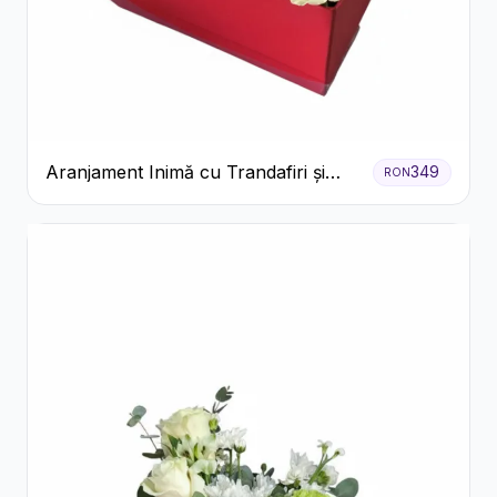
Aranjament Inimă cu Trandafiri și
349
RON
Praline Ferrero