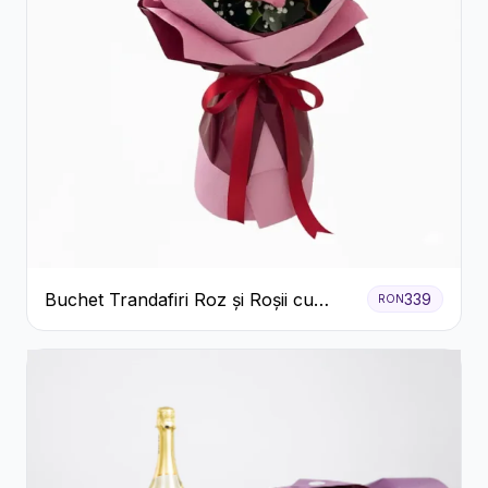
Buchet Trandafiri Roz și Roșii cu
339
RON
Eucalipt și Gypsophila