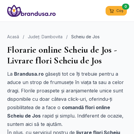
0
Coș
Acasă
/
Județ: Dambovita
/
Scheiu de Jos
Florarie online Scheiu de Jos -
Livrare flori Scheiu de Jos
La
Brandusa.ro
găsești tot ce îți trebuie pentru a
aduce un strop de frumusețe în viața ta sau a celor
dragi. Florile proaspete și aranjamentele unice sunt
disponibile cu doar câteva click-uri, oferindu-ți
posibilitatea de a face o
comandă flori online
Scheiu de Jos
rapid și simplu. Indiferent de ocazie,
suntem aici să te ajutăm.
În plus, cu serviciul nostru de
livrare flori Scheiu