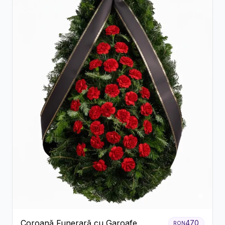
Coroană Funerară cu Garoafe
470
RON