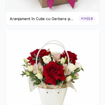
Aranjament în Cutie cu Gerbera și
319
RON
Trandafiri Roz