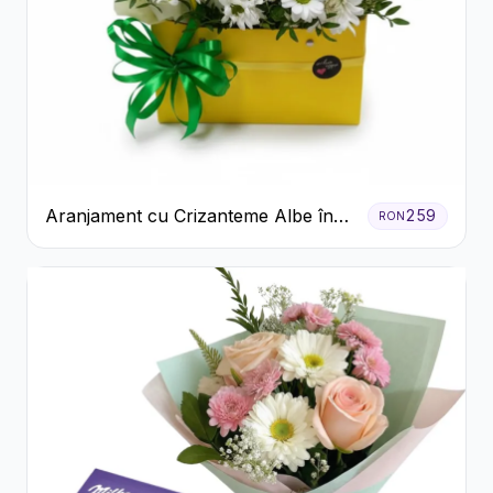
Aranjament cu Crizanteme Albe în
259
RON
Cutie Galbenă