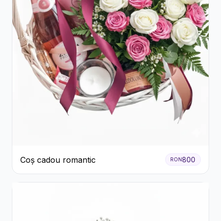
Coș cadou romantic
800
RON