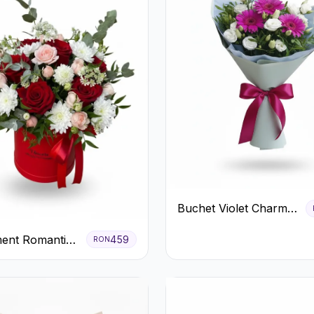
Buchet Violet Charm
cu Gerbera și
ent Romantic
459
RON
Lisianthus Alb
 Roșie cu
ri și
eme