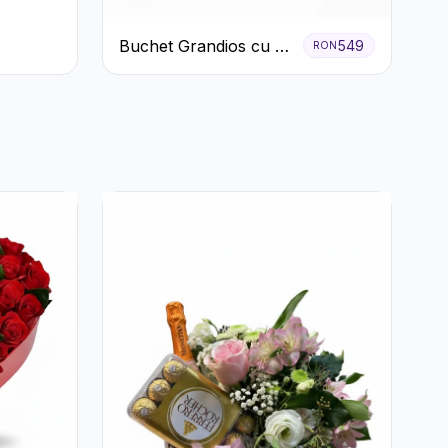
Buchet Grandios cu 25
549
RON
de Trandafiri Roșii