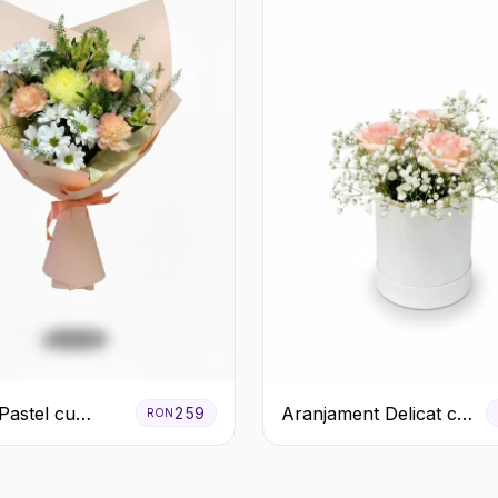
Pastel cu
Aranjament Delicat cu
259
RON
eme și Garoafe
3 Trandafiri Roz în
Cutie Albă