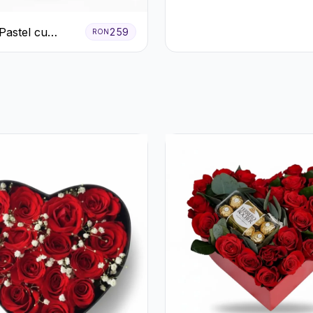
Trandafiri Roz
Pastel cu
259
RON
eme și Garoafe