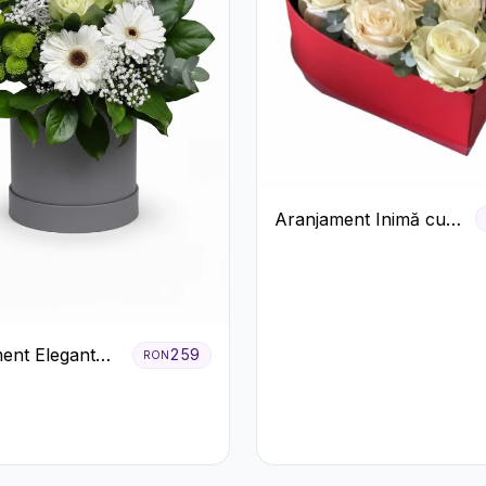
Aranjament Inimă cu
Trandafiri și Praline
Ferrero
ent Elegant
259
RON
e în Cutie Gri