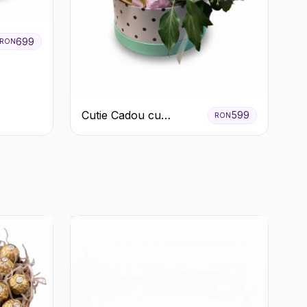
699
RON
Cutie Cadou cu
599
RON
Prosecco Mionetto
Ferrero Rocher și Flori
Pastelate