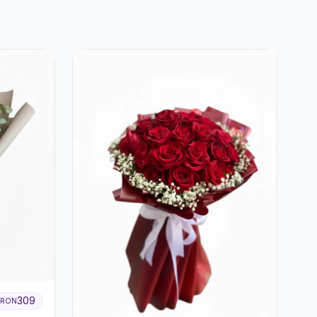
309
RON