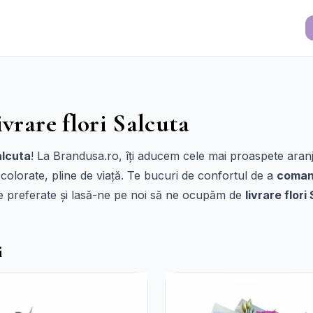
ivrare flori Salcuta
alcuta
! La Brandusa.ro, îți aducem cele mai proaspete aranja
t colorate, pline de viață. Te bucuri de confortul de a
comand
ile preferate și lasă-ne pe noi să ne ocupăm de
livrare flori
i