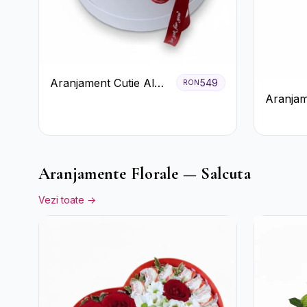
Aranjament Cutie Albă
549
RON
Aranjam
cu Trandafiri Roșii și
Trandafi
Raffaello
Floarea
Aranjamente Florale — Salcuta
Vezi toate →