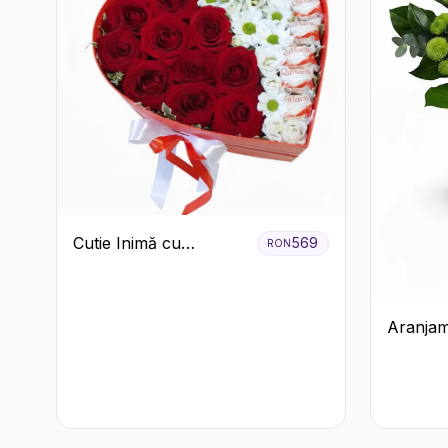
Cutie Inimă cu
569
RON
Trandafiri Roșii,
Crizanteme Albe și
Bomboane Raffaello
Aranjam
Alb-Verd