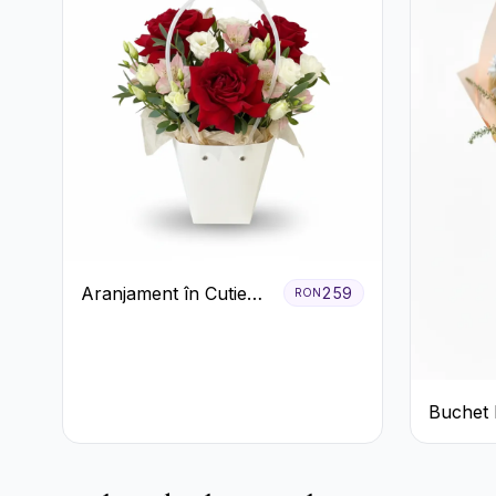
Aranjament în Cutie
259
RON
Albă cu Trandafiri
Roșii și Lisianthus
Buchet 
Crizant