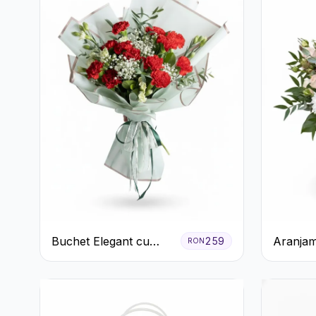
Buchet Elegant cu
Aranjam
259
RON
Garoafe Roșii și
în Cutie
Floarea Miresei
Trandafi
Crizant