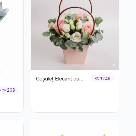
Coșuleț Elegant cu
249
RON
Trandafiri Roșii și
209
RON
Lisianthus Alb