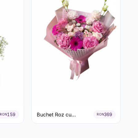
Buchet Roz cu
159
369
RON
RON
Tradafiri și Gerbera