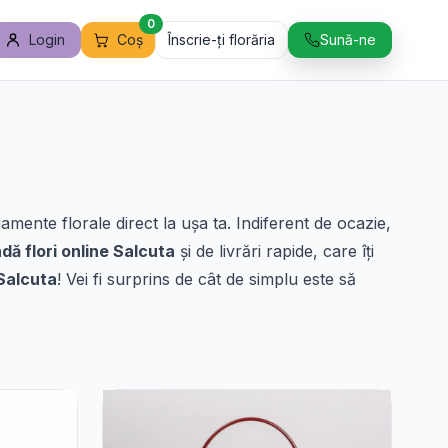
0
Login
Coș
Înscrie-ți florăria
Sună-ne
mente florale direct la ușa ta. Indiferent de ocazie,
ă flori online Salcuta
și de livrări rapide, care îți
 Salcuta
! Vei fi surprins de cât de simplu este să