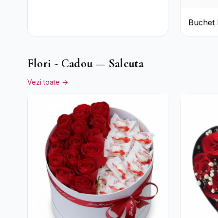
cu Gerbera și
Lisianthus Alb
Buchet 
Crizant
Flori - Cadou — Salcuta
Vezi toate →