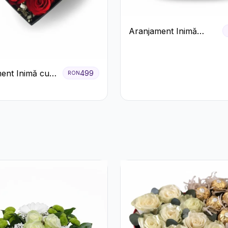
Aranjament Inimă
Roșie cu Trandafiri și
Ferrero Rocher
Premium
ent Inimă cu
499
RON
ri Roșii și
 Miresei