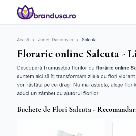
Acasă
/
Județ: Dambovita
/
Salcuta
Florarie online Salcuta - L
Descoperă frumusețea florilor cu
florărie online S
suntem aici să îți transformăm zilele cu flori vibran
vor răsfăța pe cei dragi. Nu mai aștepta, alege flor
aduci un zâmbet cu ajutorul florilor.
Buchete de Flori Salcuta - Recomandar