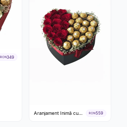
349
RON
Aranjament Inimă cu
559
RON
Trandafiri Roșii și
Ciocolată Ferrero