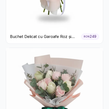
Buchet Delicat cu Garoafe Roz și
249
RON
Crizanteme Albe