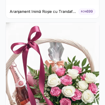
Aranjament Inimă Roșie cu Trandafiri
699
RON
și Ferrero Rocher Premium