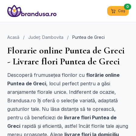
0
Coș
Acasă
/
Județ: Dambovita
/
Puntea de Greci
Florarie online Puntea de Greci
- Livrare flori Puntea de Greci
Descoperă frumusețea florilor cu
florărie online
Puntea de Greci
, locul perfect pentru a găsi
aranjamente florale unice. Indiferent de ocazie,
Brandusa.ro îți oferă o selecție variată, adaptată
gusturilor tale. Nu lăsa distanța să te oprească,
pentru că beneficiezi de
livrare flori Puntea de
Greci
rapidă și eficientă, astfel încât florile tale ajung
mereu proaspete. Alege
livrare flori la domiciliu