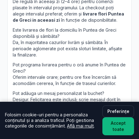
De regulă în aceeași zi (2–4 ore) pentru comenzi
plasate în intervalul programului. La checkout poți
alege intervalul preferat; oferim și
livrare flori Puntea
de Greci in aceeasi zi
în funcție de disponibilitate.
Este livrarea de flori la domiciliu în Puntea de Greci
disponibilă și sâmbăta?
Da, în majoritatea cazurilor livrăm și sâmbăta. În
perioade aglomerate pot exista sloturi limitate, afișate
la finalizare.
Pot programa livrarea pentru o oră anume în Puntea de
Greci?
Oferim intervale orare; pentru ore fixe încercăm să
acomodăm cererea, în funcție de traseul curierilor.
Pot adăuga un mesaj personalizat la buchet?
Desigur. Felicitarea este inclusă; scrie mesajul dorit în
câmpul dedicat, iar noi îl vom imprima lizibil. Realizăm și
Preferințe
aranjamente florale Puntea de Greci
personalizate,
Folosim cookie-uri pentru a personaliza
la cerere.
conținutul și a analiza traficul. Poți gestiona
Accept
categoriile de consimțământ.
Află mai mult
.
toate