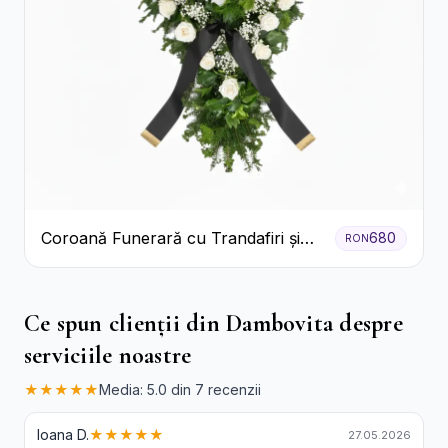
Coroană Funerară cu Trandafiri și
680
RON
Crini
Ce spun clienții din Dambovita despre
serviciile noastre
★★★★★
Media: 5.0 din 7 recenzii
Ioana D.
★★★★★
27.05.2026