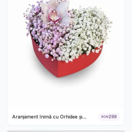
Aranjament Inimă cu Orhidee și
299
RON
Floarea Miresei