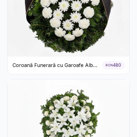
Coroană Funerară cu Garoafe Albe
480
RON
și Crizanteme