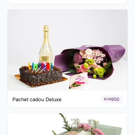
Bomboane Raffaello
Pachet cadou Deluxe
950
RON