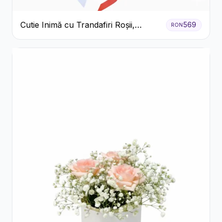
Cutie Inimă cu Trandafiri Roșii,
569
RON
Crizanteme Albe și Bomboane
Raffaello