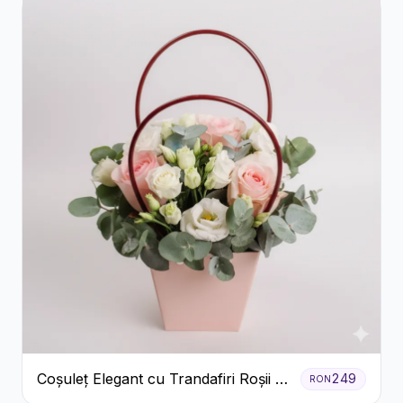
Coșuleț Elegant cu Trandafiri Roșii și
249
RON
Lisianthus Alb