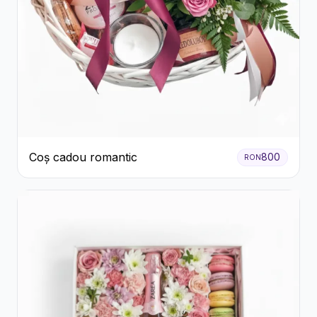
Coș cadou romantic
800
RON