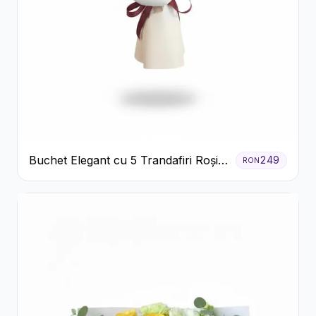
Buchet Elegant cu 5 Trandafiri Roșii
249
RON
și Eucalipt