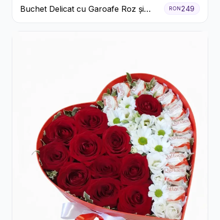
Buchet Delicat cu Garoafe Roz și
249
RON
Crizanteme Albe