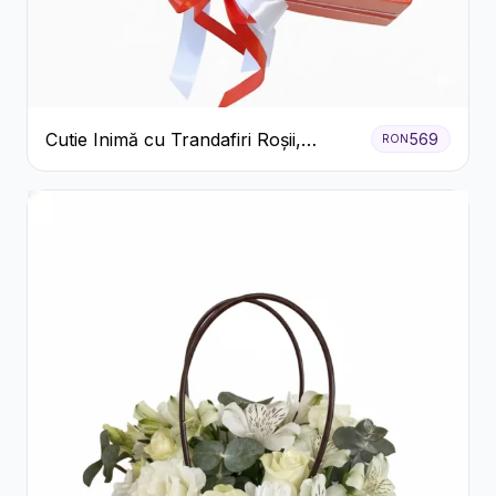
Cutie Inimă cu Trandafiri Roșii,
569
RON
Crizanteme Albe și Bomboane
Raffaello