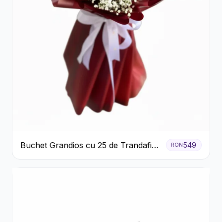
Buchet Grandios cu 25 de Trandafiri
549
RON
Roșii