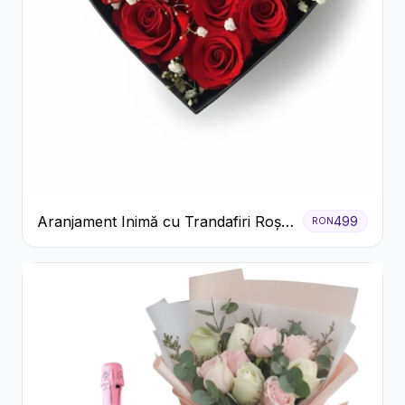
Aranjament Inimă cu Trandafiri Roșii
499
RON
și Floarea Miresei