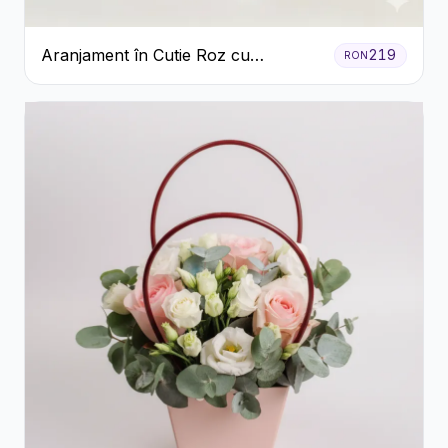
Aranjament în Cutie Roz cu
219
RON
Crizanteme Albe și Lila