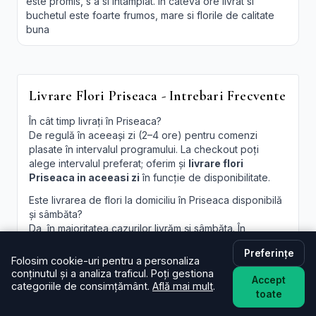
este promis, s a si intamplat. In cateva ore livrat si
buchetul este foarte frumos, mare si florile de calitate
buna
Livrare Flori Priseaca - Intrebari Frecvente
În cât timp livrați în Priseaca?
De regulă în aceeași zi (2–4 ore) pentru comenzi
plasate în intervalul programului. La checkout poți
alege intervalul preferat; oferim și
livrare flori
Priseaca in aceeasi zi
în funcție de disponibilitate.
Este livrarea de flori la domiciliu în Priseaca disponibilă
și sâmbăta?
Da, în majoritatea cazurilor livrăm și sâmbăta. În
perioade aglomerate pot exista sloturi limitate, afișate
Preferințe
la finalizare.
Folosim cookie-uri pentru a personaliza
conținutul și a analiza traficul. Poți gestiona
Pot programa livrarea pentru o oră anume în Priseaca?
Accept
categoriile de consimțământ.
Află mai mult
.
Oferim intervale orare; pentru ore fixe încercăm să
toate
acomodăm cererea, în funcție de traseul curierilor.