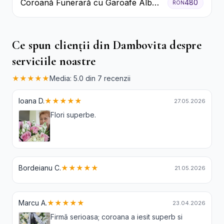
Coroană Funerară cu Garoafe Albe
480
RON
și Crizanteme
Ce spun clienții din Dambovita despre
serviciile noastre
★★★★★
Media: 5.0 din 7 recenzii
Ioana D.
★★★★★
27.05.2026
Flori superbe.
Bordeianu C.
★★★★★
21.05.2026
Marcu A.
★★★★★
23.04.2026
Firmă serioasa; coroana a iesit superb si