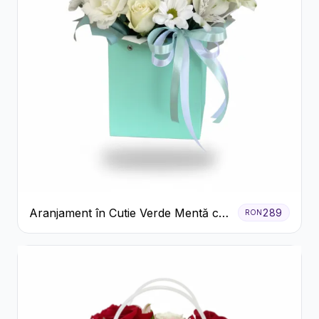
Aranjament în Cutie Verde Mentă cu
289
RON
Trandafiri și Alstroemeria