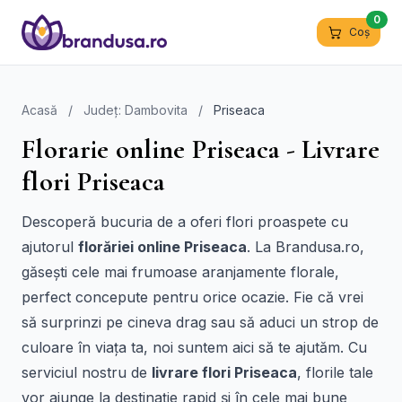
0
Coș
Acasă
/
Județ: Dambovita
/
Priseaca
Florarie online Priseaca - Livrare
flori Priseaca
Descoperă bucuria de a oferi flori proaspete cu
ajutorul
florăriei online Priseaca
. La Brandusa.ro,
găsești cele mai frumoase aranjamente florale,
perfect concepute pentru orice ocazie. Fie că vrei
să surprinzi pe cineva drag sau să aduci un strop de
culoare în viața ta, noi suntem aici să te ajutăm. Cu
serviciul nostru de
livrare flori Priseaca
, florile tale
vor ajunge la destinație rapid și în cele mai bune