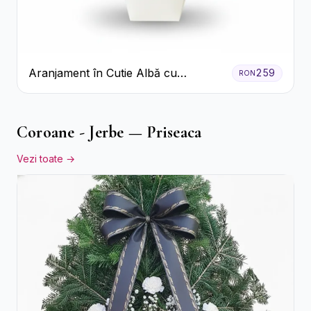
Aranjament în Cutie Albă cu
259
RON
Trandafiri Roșii și Lisianthus
Coroane - Jerbe — Priseaca
Vezi toate →