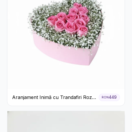
Aranjament Inimă cu Trandafiri Roz
449
RON
și Gypsophila Albă