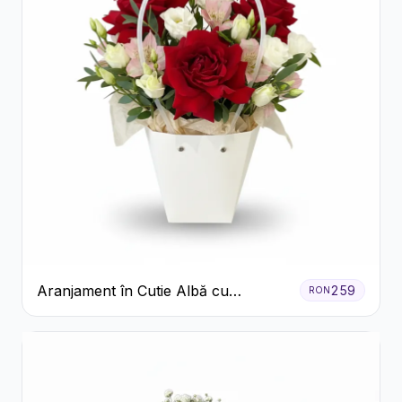
Aranjament în Cutie Albă cu
259
RON
Trandafiri Roșii și Lisianthus