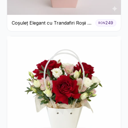
Coșuleț Elegant cu Trandafiri Roșii și
249
RON
Lisianthus Alb