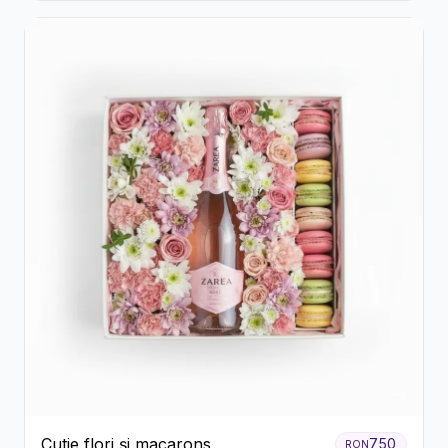
Cutie flori și macarons
750
RON