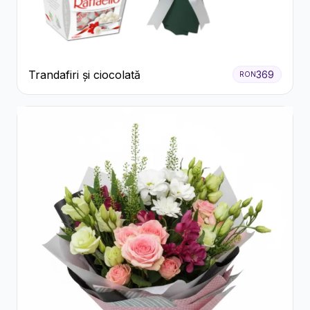
Trandafiri și ciocolată
369
RON