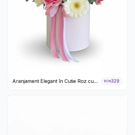
Aranjament Elegant în Cutie Roz cu
329
RON
Trandafiri și Gerbera