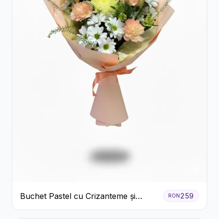
Buchet Pastel cu Crizanteme și
259
RON
Garoafe