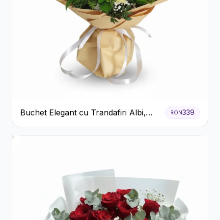
Buchet Elegant cu Trandafiri Albi,
339
RON
Hortensie și Crizanteme Crem