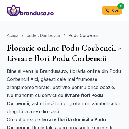
0
Coș
Acasă
/
Județ: Dambovita
/
Podu Corbencii
Florarie online Podu Corbencii -
Livrare flori Podu Corbencii
Bine ai venit la Brandusa.ro, florăria online din Podu
Corbencii! Aici, găsești cele mai frumoase
aranjamente florale, potrivite pentru orice ocazie.
Ne mândrim cu servicii de
livrare flori Podu
Corbencii
, astfel încât să poți oferi un zâmbet celor
dragi fără a ieși din casă.
Cu opțiunea de
livrare flori la domiciliu Podu
Corbencii
, florile tale ajung proaspete și pline de