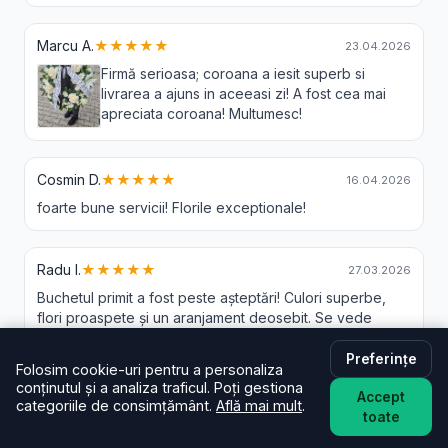
Marcu A.
★★★★★
23.04.2026
Firmă serioasa; coroana a iesit superb si
livrarea a ajuns in aceeasi zi! A fost cea mai
apreciata coroana! Multumesc!
Cosmin D.
★★★★★
16.04.2026
foarte bune servicii! Florile exceptionale!
Radu I.
★★★★★
27.03.2026
Buchetul primit a fost peste așteptări! Culori superbe,
flori proaspete și un aranjament deosebit. Se vede
profesionalismul și grija pentru client. Recomand cu
încredere!
Preferințe
Folosim cookie-uri pentru a personaliza
conținutul și a analiza traficul. Poți gestiona
Accept
categoriile de consimțământ.
Află mai mult
.
toate
Roșoiu M.
★★★★★
01.02.2026