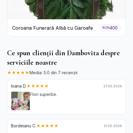
Coroana Funerară Albă cu Garoafe
400
RON
Ce spun clienții din Dambovita despre
serviciile noastre
★★★★★
Media: 5.0 din 7 recenzii
Ioana D.
★★★★★
27.05.2026
Flori superbe.
Bordeianu C.
★★★★★
21.05.2026