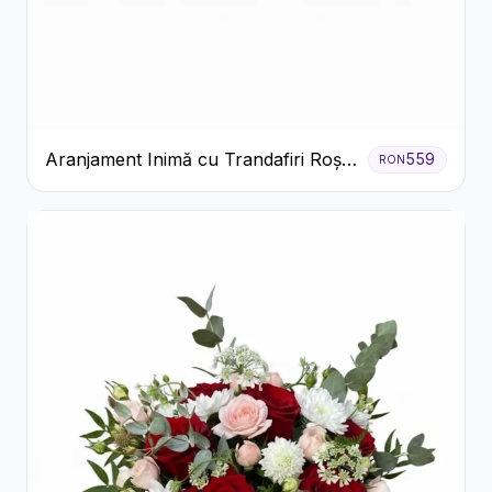
Aranjament Inimă cu Trandafiri Roșii
559
RON
și Ciocolată Ferrero Rocher