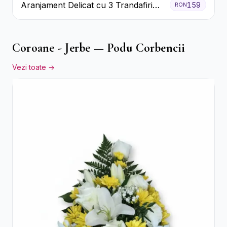
Aranjament Delicat cu 3 Trandafiri
159
RON
Roz în Cutie Albă
Coroane - Jerbe — Podu Corbencii
Vezi toate →