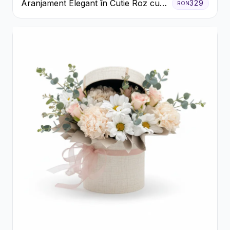
Aranjament Elegant în Cutie Roz cu
329
RON
Trandafiri și Gerbera