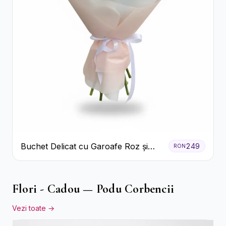
Buchet Delicat cu Garoafe Roz și
249
RON
Crizanteme Albe
Flori - Cadou — Podu Corbencii
Vezi toate →