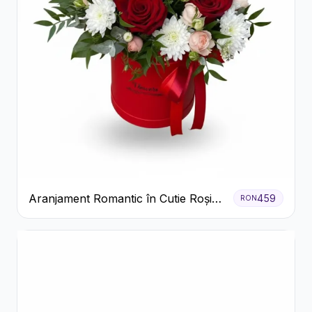
Aranjament Romantic în Cutie Roșie
459
RON
cu Trandafiri și Crizanteme