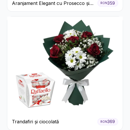
Aranjament Elegant cu Prosecco și
359
RON
Flori Galbene.
Trandafiri și ciocolată
369
RON