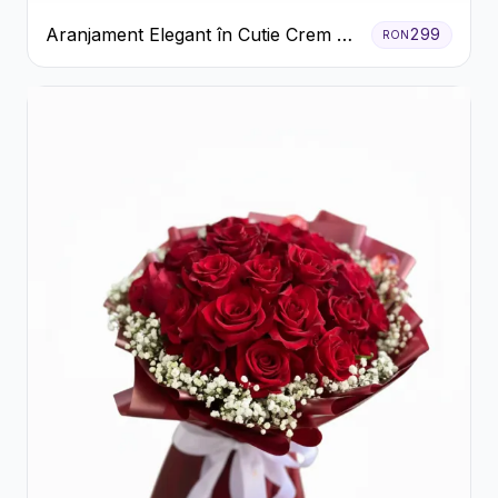
Aranjament Elegant în Cutie Crem cu
299
RON
Crizanteme și Trandafiri