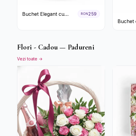
Buchet Elegant cu
259
RON
Garoafe Roșii și
Buchet 
Floarea Miresei
Albe
Flori - Cadou — Padureni
Vezi toate →