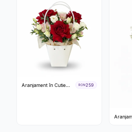
Aranjament în Cutie
259
RON
Albă cu Trandafiri
Roșii și Lisianthus
Aranjam
Prosecco
Galbene