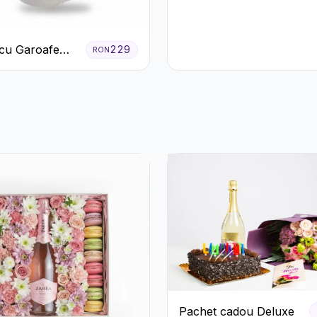
Trandafiri și
Crizanteme Roz
cu Garoafe
229
RON
Pachet cadou Deluxe