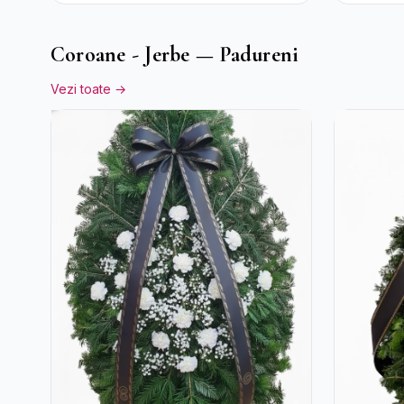
Ciocola
Rocher
Coroane - Jerbe — Padureni
Vezi toate →