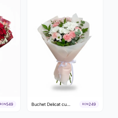
Buchet Delicat cu
549
249
RON
RON
Garoafe Roz și
Crizanteme Albe