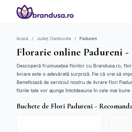
Acasă
/
Județ: Dambovita
/
Padureni
Florarie online Padureni -
Descoperă frumusețea florilor cu Brandusa.ro, florăr
livrare este o adevărată surpriză. Fie că vrei să imp
Beneficiază de serviciul nostru de livrare flori Padu
florile tale vor ajunge întotdeauna în cele mai bune co
Buchete de Flori Padureni - Recomanda