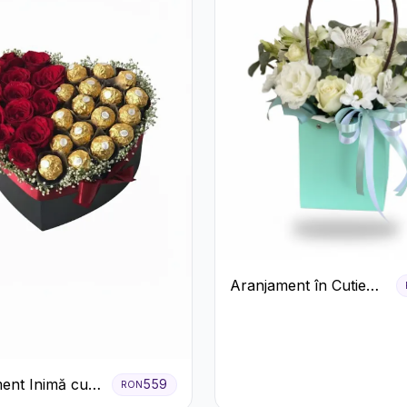
Aranjament în Cutie
Verde Mentă cu
Trandafiri și
Alstroemeria
ent Inimă cu
559
RON
ri Roșii și