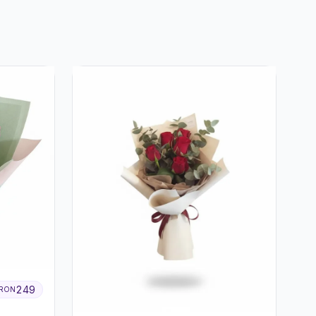
249
RON