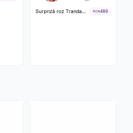
Surpriză roz Trandafiri
489
RON
și prosecco