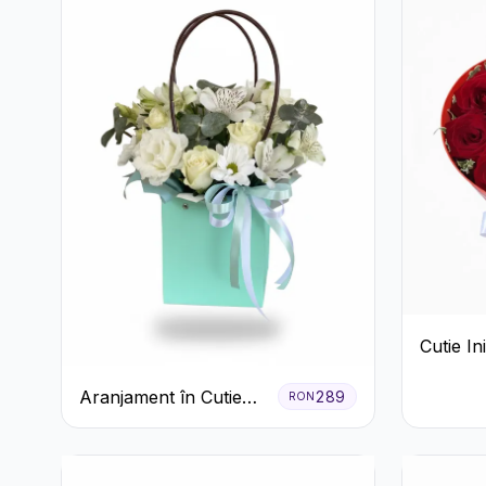
Cutie I
Trandafi
Aranjament în Cutie
Crizant
289
RON
Verde Mentă cu
Bomboan
Trandafiri și
Alstroemeria