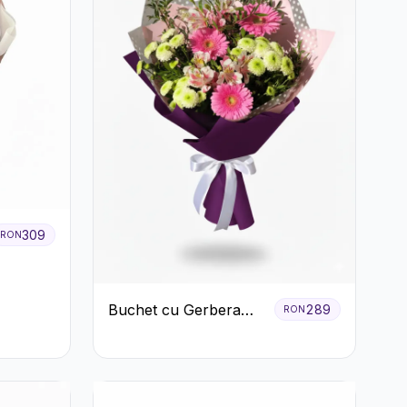
309
RON
Buchet cu Gerbera
289
RON
Roz și Crizanteme
Verzi