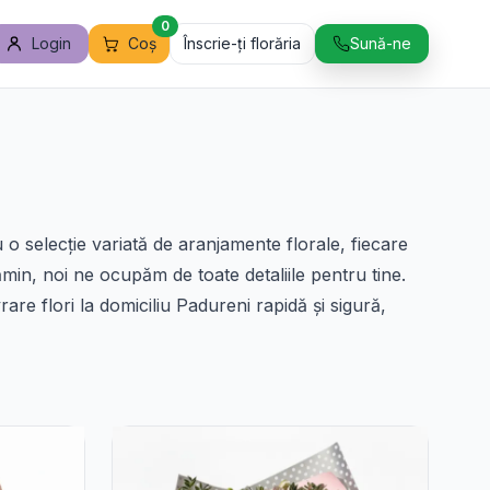
0
Login
Coș
Înscrie-ți florăria
Sună-ne
 o selecție variată de aranjamente florale, fiecare
ămin, noi ne ocupăm de toate detaliile pentru tine.
are flori la domiciliu Padureni rapidă și sigură,