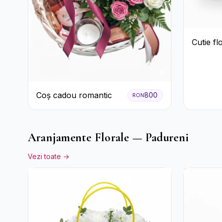
Cutie fl
Coș cadou romantic
800
RON
Aranjamente Florale — Padureni
Vezi toate →