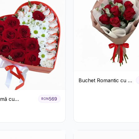
Buchet Romantic cu 9
Trandafiri Roșii
nimă cu
569
RON
ri Roșii,
eme Albe și
e Raffaello