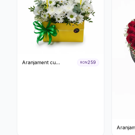
Aranjament cu
259
RON
Crizanteme Albe în
Cutie Galbenă
Aranjam
Trandafi