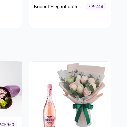
Buchet Elegant cu 5
249
RON
Trandafiri Roșii și
Eucalipt
950
RON