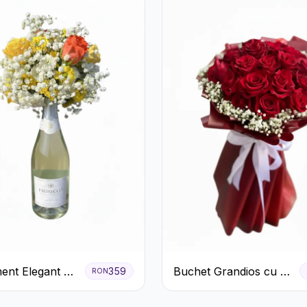
ent Elegant cu
Buchet Grandios cu 25
359
RON
 și Flori
de Trandafiri Roșii
.