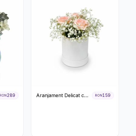
Aranjament Delicat cu
289
159
RON
RON
3 Trandafiri Roz în
Cutie Albă