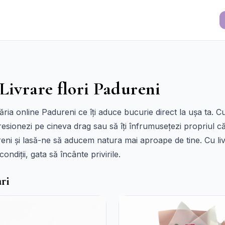
 Livrare flori Padureni
ia online Padureni ce îți aduce bucurie direct la ușa ta. Cu
resionezi pe cineva drag sau să îți înfrumusețezi propriul c
reni și lasă-ne să aducem natura mai aproape de tine. Cu livr
ndiții, gata să încânte privirile.
ri