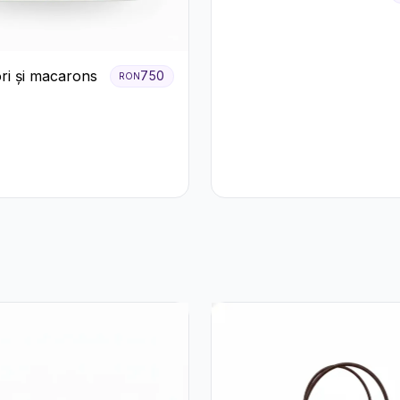
ori și macarons
750
RON