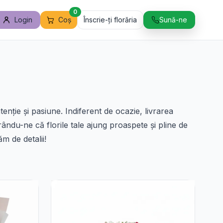
0
Login
Coș
Înscrie-ți florăria
Sună-ne
enție și pasiune. Indiferent de ocazie, livrarea
rându-ne că florile tale ajung proaspete și pline de
m de detalii!