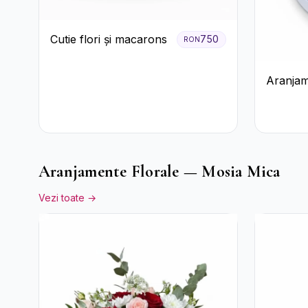
Cutie flori și macarons
750
RON
Aranjam
cu Trand
Raffaell
Aranjamente Florale — Mosia Mica
Vezi toate →