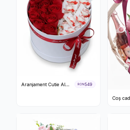
Aranjament Cutie Albă
549
RON
cu Trandafiri Roșii și
Coș cad
Raffaello