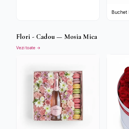
Buchet 
Garoafe
Eucalipt
Flori - Cadou — Mosia Mica
Vezi toate →