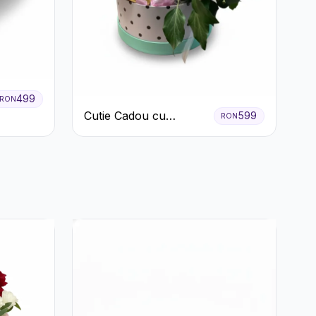
499
RON
Cutie Cadou cu
599
RON
Prosecco Mionetto
Ferrero Rocher și Flori
Pastelate