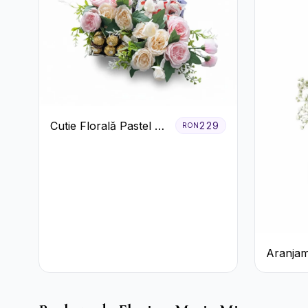
Cutie Florală Pastel cu
229
RON
Ferrero și Raffaello
Aranjam
3 Tranda
Cutie A