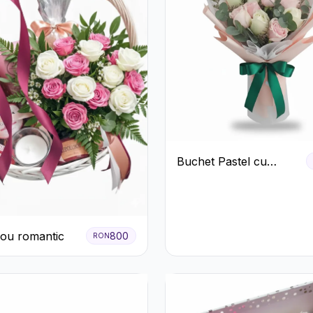
Buchet Pastel cu
Trandafiri Roz și Albi
ou romantic
800
RON