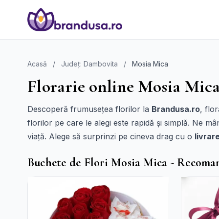
Acasă
/
Județ: Dambovita
/
Mosia Mica
Florarie online Mosia Mica
Descoperă frumusețea florilor la
Brandusa.ro
, flo
florilor pe care le alegi este rapidă și simplă. Ne m
viață. Alege să surprinzi pe cineva drag cu o
livrar
Buchete de Flori Mosia Mica - Recoma