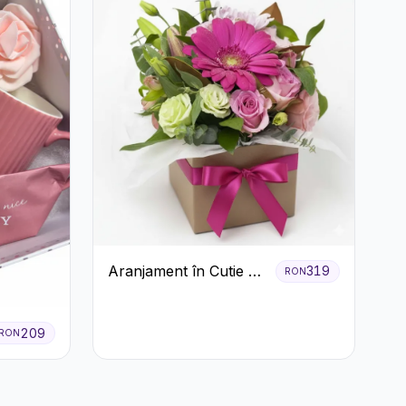
Aranjament în Cutie cu
319
RON
Gerbera și Trandafiri
Roz
209
RON