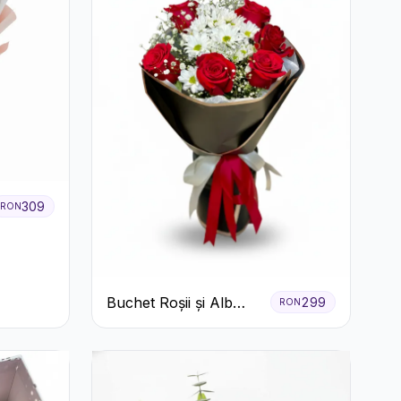
309
RON
Buchet Roșii și Alb
299
RON
Clasic