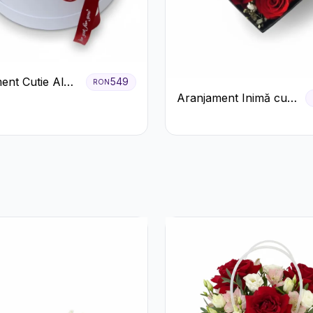
ent Cutie Albă
549
RON
Aranjament Inimă cu
afiri Roșii și
Trandafiri Roșii și
o
Floarea Miresei