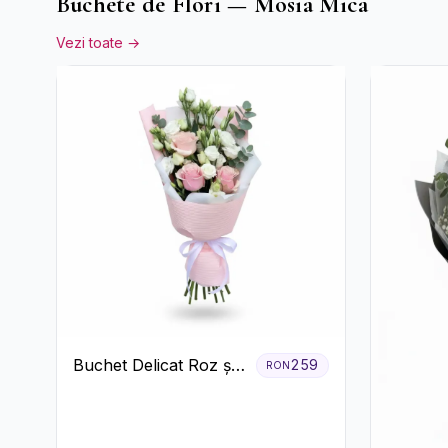
Buchete de Flori — Mosia Mica
Vezi toate →
Buchet Delicat Roz și
259
RON
Alb cu Trandafiri și
Lisianthus