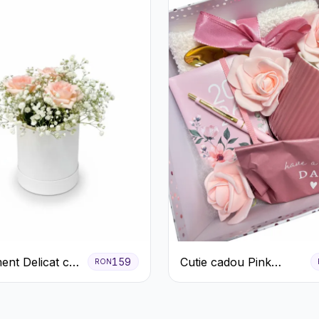
ent Delicat cu
Cutie cadou Pink
159
RON
firi Roz în
Blossom Day
lbă