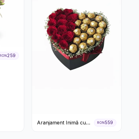
259
RON
Aranjament Inimă cu
559
RON
Trandafiri Roșii și
Ciocolată Ferrero