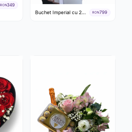
349
RON
Buchet Imperial cu 25
799
RON
Trandafiri