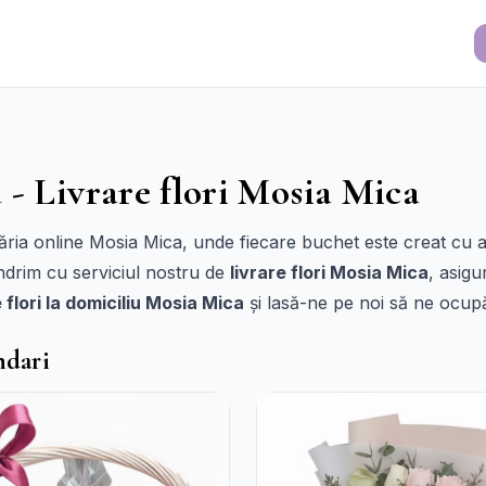
 - Livrare flori Mosia Mica
răria online Mosia Mica, unde fiecare buchet este creat cu at
ândrim cu serviciul nostru de
livrare flori Mosia Mica
, asigu
e flori la domiciliu Mosia Mica
și lasă-ne pe noi să ne ocupă
ndari