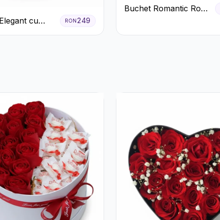
Buchet Romantic Roșu
și Roz Pastel
Elegant cu
249
RON
 Albe și