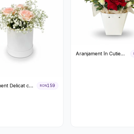
Aranjament în Cutie
Albă cu Trandafiri
Roșii și Lisianthus
ent Delicat cu
159
RON
firi Roz în
lbă