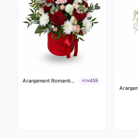
Aranjament Romantic
459
RON
în Cutie Roșie cu
Aranjam
Trandafiri și
3 Tranda
Crizanteme
Cutie A