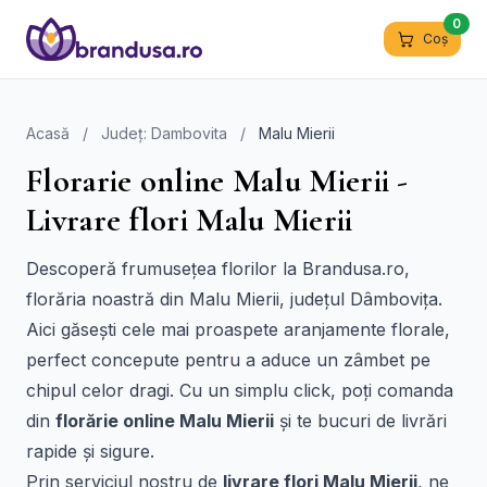
0
Coș
Acasă
/
Județ: Dambovita
/
Malu Mierii
Florarie online Malu Mierii -
Livrare flori Malu Mierii
Descoperă frumusețea florilor la Brandusa.ro,
florăria noastră din Malu Mierii, județul Dâmbovița.
Aici găsești cele mai proaspete aranjamente florale,
perfect concepute pentru a aduce un zâmbet pe
chipul celor dragi. Cu un simplu click, poți comanda
din
florărie online Malu Mierii
și te bucuri de livrări
rapide și sigure.
Prin serviciul nostru de
livrare flori Malu Mierii
, ne