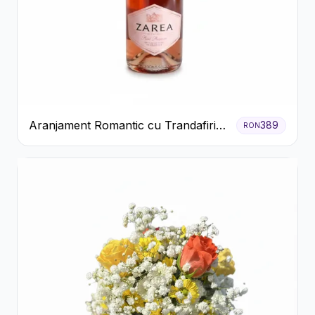
Aranjament Romantic cu Trandafiri
389
RON
Roșii și Șampanie rose