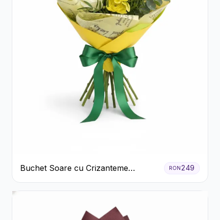
Buchet Soare cu Crizanteme
249
RON
Galbene și Trandafiri Albi