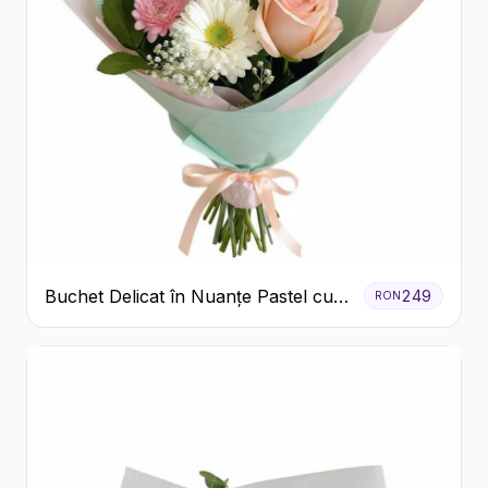
Buchet Delicat în Nuanțe Pastel cu
249
RON
Trandafiri și Crizanteme Roz