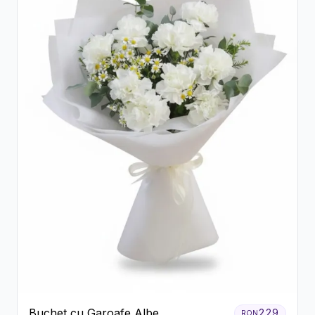
Buchet cu Garoafe Albe
229
RON