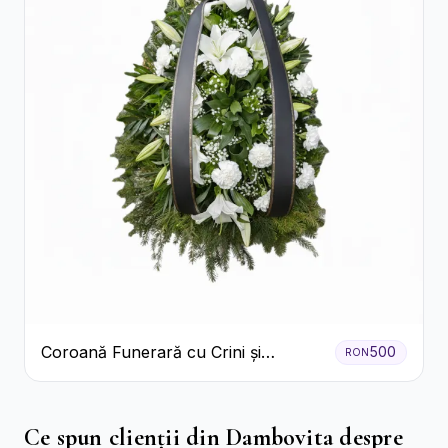
Coroană Funerară cu Crini și
500
RON
Garoafe Albe
Ce spun clienții din Dambovita despre