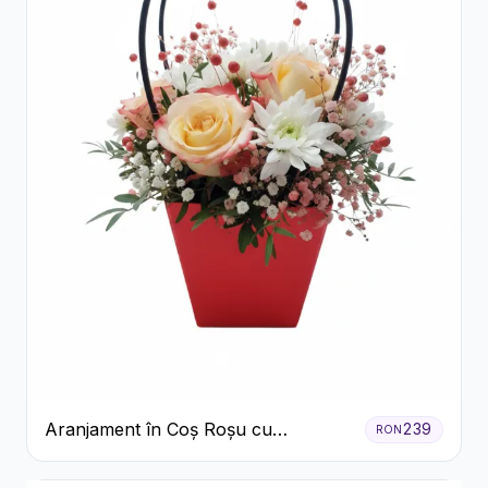
Aranjament în Coș Roșu cu
239
RON
Trandafiri și Crizanteme Albe