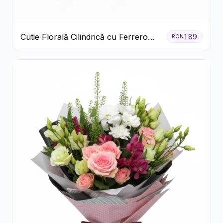
Cutie Florală Cilindrică cu Ferrero
189
RON
Rocher și Trandafiri Pastel