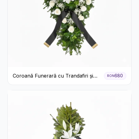
Coroană Funerară cu Trandafiri și
680
RON
Crini