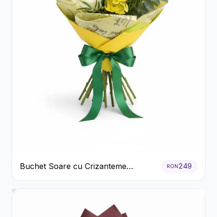
Buchet Soare cu Crizanteme
249
RON
Galbene și Trandafiri Albi