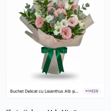
Buchet Delicat cu Lisianthus Alb și
329
RON
Roz