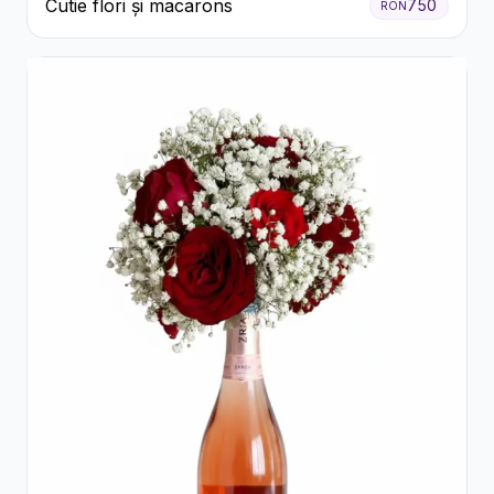
Cutie flori și macarons
750
RON