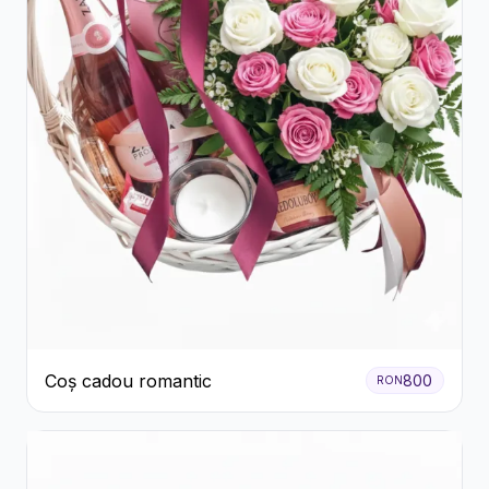
Coș cadou romantic
800
RON