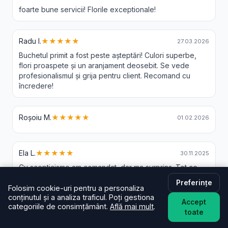
foarte bune servicii! Florile exceptionale!
Radu I.
★★★★★
27.03.2026
Buchetul primit a fost peste așteptări! Culori superbe,
flori proaspete și un aranjament deosebit. Se vede
profesionalismul și grija pentru client. Recomand cu
încredere!
Roșoiu M.
★★★★★
01.02.2026
Ela L.
★★★★★
30.11.2025
Cu scepticisme am comandat, dar ma surprins. Tot ce
este promis, s a si intamplat. In cateva ore livrat si
Preferințe
buchetul este foarte frumos, mare si florile de calitate
Folosim cookie-uri pentru a personaliza
conținutul și a analiza traficul. Poți gestiona
buna
Accept
categoriile de consimțământ.
Află mai mult
.
toate