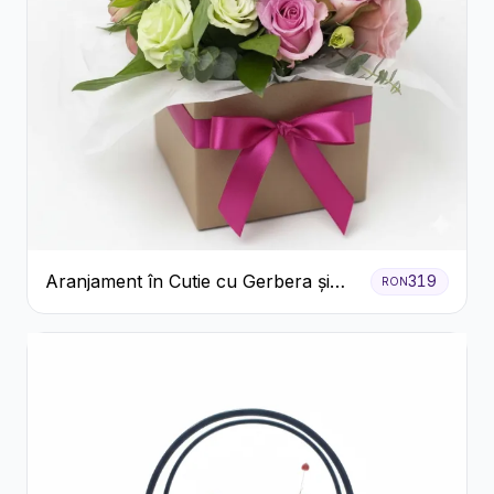
Aranjament în Cutie cu Gerbera și
319
RON
Trandafiri Roz