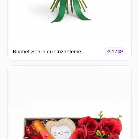
Buchet Soare cu Crizanteme
249
RON
Galbene și Trandafiri Albi