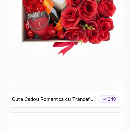
Cutie Cadou Romantică cu Trandafiri
249
RON
Șampanie și Lumânare