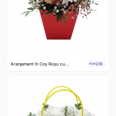
Aranjament în Coș Roșu cu
239
RON
Trandafiri și Crizanteme Albe