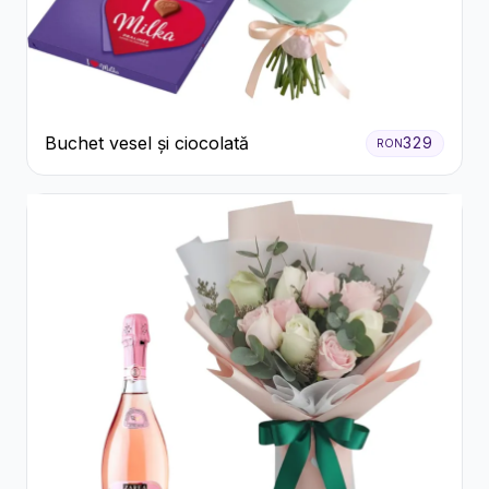
Buchet vesel și ciocolată
329
RON