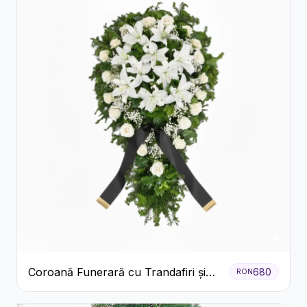
Coroană Funerară cu Trandafiri și
680
RON
Crini