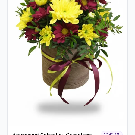
Aranjament Colorat cu Crizanteme în
249
RON