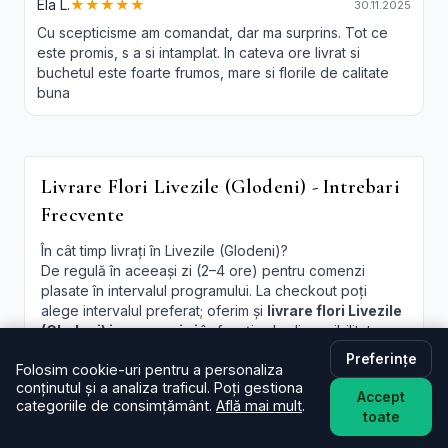
Ela L.
★★★★★
30.11.2025
Cu scepticisme am comandat, dar ma surprins. Tot ce
este promis, s a si intamplat. In cateva ore livrat si
buchetul este foarte frumos, mare si florile de calitate
buna
Livrare Flori Livezile (Glodeni) - Intrebari
Frecvente
În cât timp livrați în Livezile (Glodeni)?
De regulă în aceeași zi (2–4 ore) pentru comenzi
plasate în intervalul programului. La checkout poți
alege intervalul preferat; oferim și
livrare flori Livezile
(Glodeni) in aceeasi zi
în funcție de disponibilitate.
Preferințe
Este livrarea de flori la domiciliu în Livezile (Glodeni)
Folosim cookie-uri pentru a personaliza
disponibilă și sâmbăta?
conținutul și a analiza traficul. Poți gestiona
Accept
Da, în majoritatea cazurilor livrăm și sâmbăta. În
categoriile de consimțământ.
Află mai mult
.
toate
perioade aglomerate pot exista sloturi limitate, afișate
la finalizare.