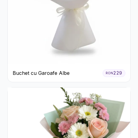
Buchet cu Garoafe Albe
229
RON