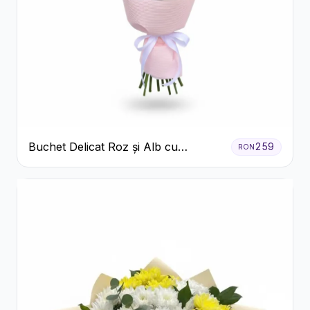
Buchet Delicat Roz și Alb cu
259
RON
Trandafiri și Lisianthus