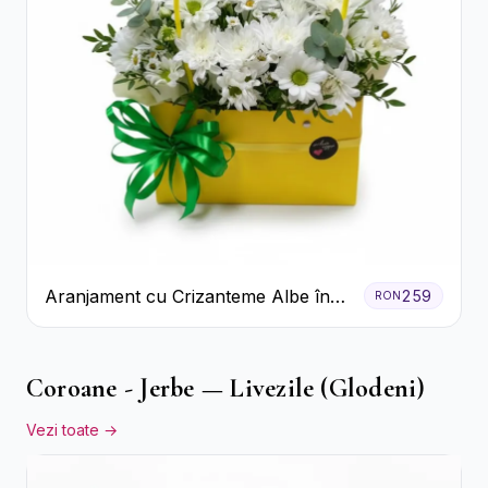
Aranjament cu Crizanteme Albe în
259
RON
Cutie Galbenă
Coroane - Jerbe — Livezile (Glodeni)
Vezi toate →