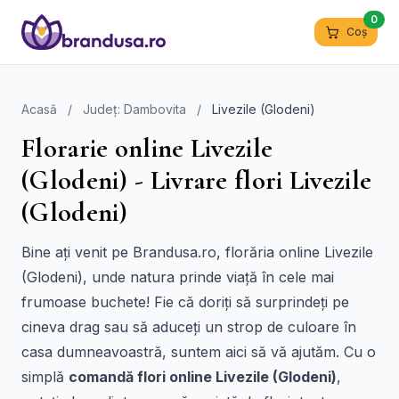
0
Coș
Acasă
/
Județ: Dambovita
/
Livezile (Glodeni)
Florarie online Livezile
(Glodeni) - Livrare flori Livezile
(Glodeni)
Bine ați venit pe Brandusa.ro, florăria online Livezile
(Glodeni), unde natura prinde viață în cele mai
frumoase buchete! Fie că doriți să surprindeți pe
cineva drag sau să aduceți un strop de culoare în
casa dumneavoastră, suntem aici să vă ajutăm. Cu o
simplă
comandă flori online Livezile (Glodeni)
,