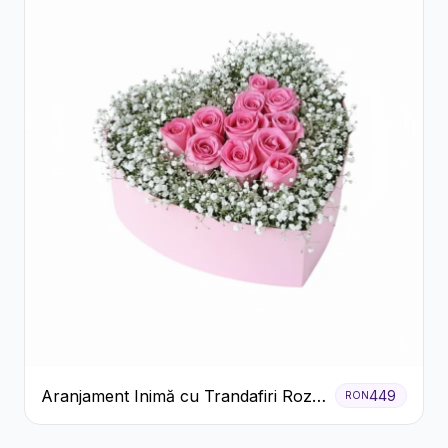
Aranjament Inimă cu Trandafiri Roz
449
RON
și Gypsophila Albă