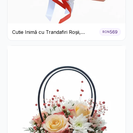
Cutie Inimă cu Trandafiri Roșii,
569
RON
Crizanteme Albe și Bomboane
Raffaello