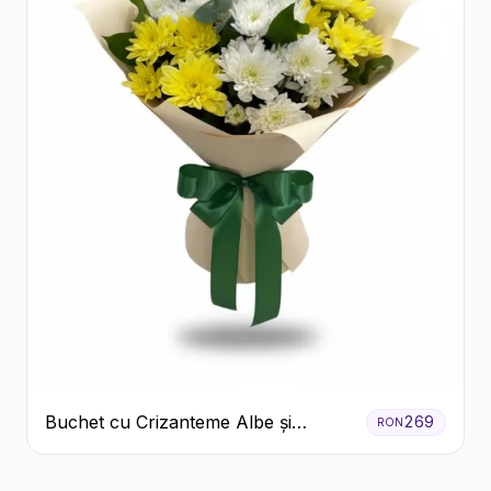
Buchet cu Crizanteme Albe și
269
RON
Galbene