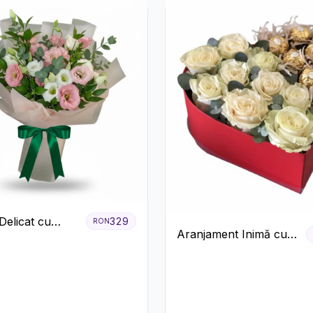
Delicat cu
329
RON
Aranjament Inimă cu
us Alb și Roz
Trandafiri și Praline
Ferrero