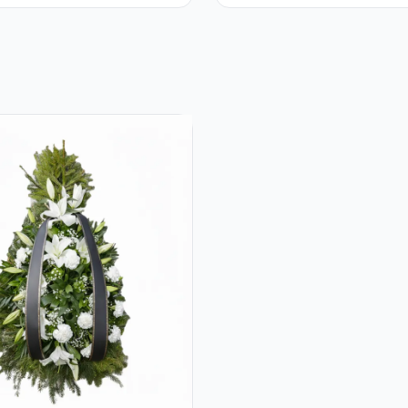
3 Trandafiri Roz în
Cutie Albă