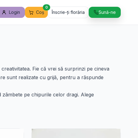
0
Login
Coș
Înscrie-ți florăria
Sună-ne
creativitatea. Fie că vrei să surprinzi pe cineva
re sunt realizate cu grijă, pentru a răspunde
d zâmbete pe chipurile celor dragi. Alege