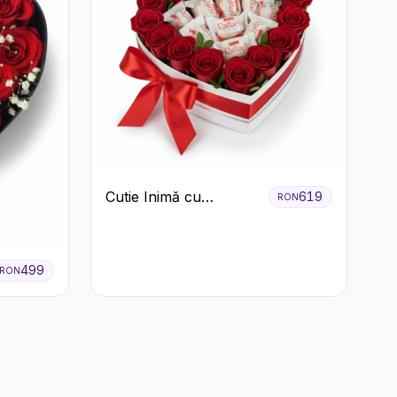
Cutie Inimă cu
619
RON
Trandafiri Roșii și
Bomboane Raffaello
499
RON