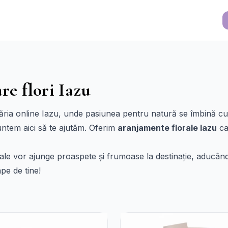
re flori Iazu
răria online Iazu, unde pasiunea pentru natură se îmbină cu 
untem aici să te ajutăm. Oferim
aranjamente florale Iazu
ca
tale vor ajunge proaspete și frumoase la destinație, aducân
pe de tine!