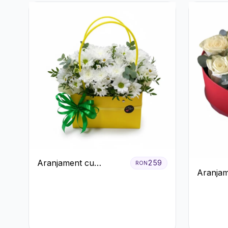
Aranjament cu
259
RON
Aranjam
Crizanteme Albe în
Trandafi
Cutie Galbenă
Ferrero