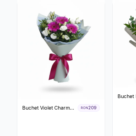
Buchet 
Lisianth
Buchet Violet Charm
209
RON
cu Gerbera și
Lisianthus Alb