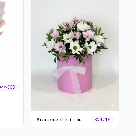
309
RON
Aranjament în Cutie
219
RON
Roz cu Crizanteme
Albe și Lila