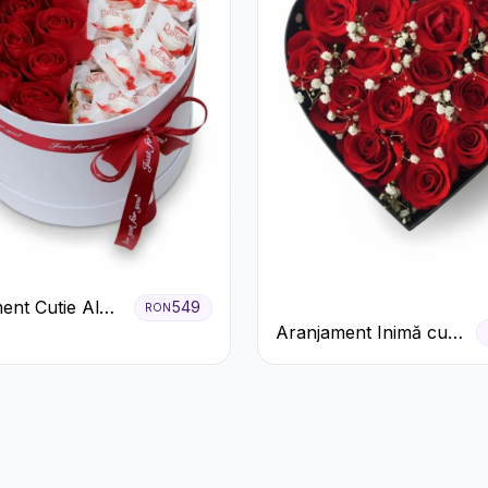
ent Cutie Albă
549
RON
Aranjament Inimă cu
afiri Roșii și
Trandafiri Roșii și
o
Floarea Miresei