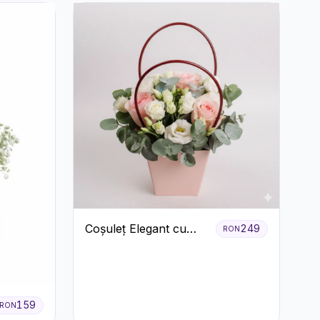
Coșuleț Elegant cu
249
RON
Trandafiri Roșii și
Lisianthus Alb
159
RON