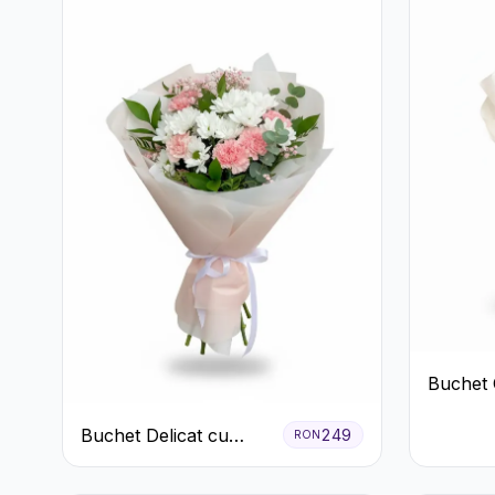
Buchet 
Alb cu 
Buchet Delicat cu
249
RON
Garoafe Roz și
Crizanteme Albe