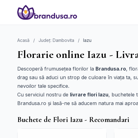
Acasă
/
Județ: Dambovita
/
Iazu
Florarie online Iazu - Livra
Descoperă frumusețea florilor la
Brandusa.ro
, flo
drag sau să aduci un strop de culoare în viața ta, s
nevoilor tale specifice.
Cu serviciul nostru de
livrare flori Iazu
, buchetele 
Brandusa.ro și lasă-ne să aducem natura mai aproa
Buchete de Flori Iazu - Recomandari