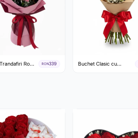
Trandafiri Roz
Buchet Clasic cu
339
RON
 cu Eucalipt și
Trandafiri Roșii și
ila
Gypsophila