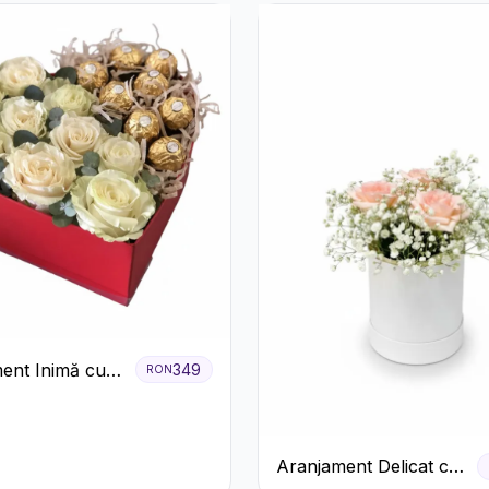
ent Inimă cu
349
RON
ri și Praline
Aranjament Delicat cu