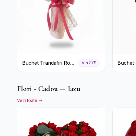
Buchet Trandafiri Roz
Buchet 
279
RON
Pal și Eucalipt
și Roșii
Gypsoph
Flori - Cadou — Iazu
Vezi toate →