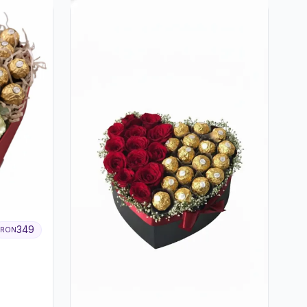
349
RON