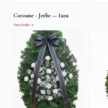
Coroane - Jerbe — Iazu
Vezi toate →