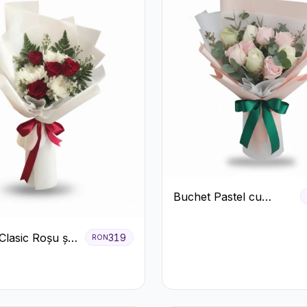
Buchet Pastel cu
Trandafiri Roz și Albi
Clasic Roșu și
319
RON
Crizanteme