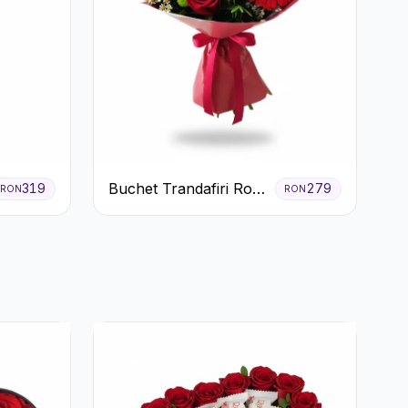
Buchet Trandafiri Roșii
319
279
RON
RON
Gerbera și Verdeață