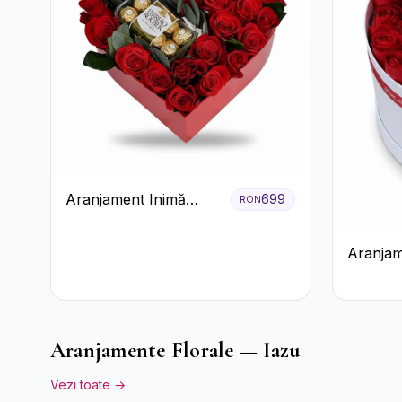
Aranjament Inimă
699
RON
Roșie cu Trandafiri și
Ferrero Rocher
Aranjam
Premium
cu Trand
Raffaell
Aranjamente Florale — Iazu
Vezi toate →