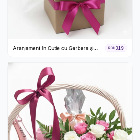
Aranjament în Cutie cu Gerbera și
319
RON
Trandafiri Roz