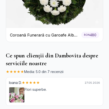
Coroană Funerară cu Garoafe Albe
480
RON
și Crizanteme
Ce spun clienții din Dambovita despre
serviciile noastre
★★★★★
Media: 5.0 din 7 recenzii
Ioana D.
★★★★★
27.05.2026
Flori superbe.