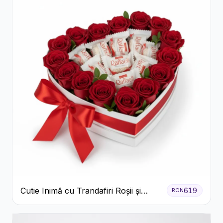
Cutie Inimă cu Trandafiri Roșii și
619
RON
Bomboane Raffaello