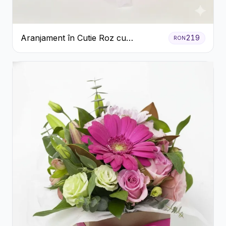
Aranjament în Cutie Roz cu
219
RON
Crizanteme Albe și Lila