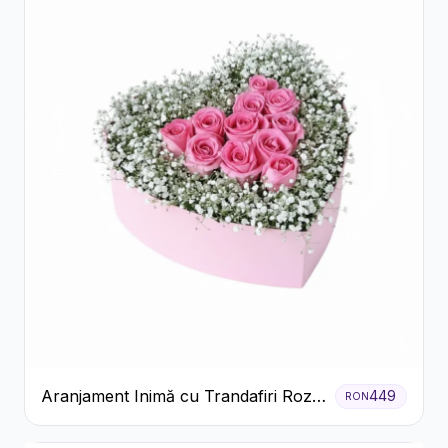
Aranjament Inimă cu Trandafiri Roz
449
RON
și Gypsophila Albă