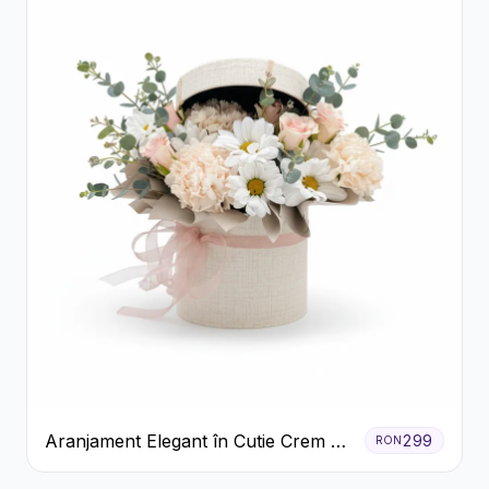
Aranjament Elegant în Cutie Crem cu
299
RON
Crizanteme și Trandafiri