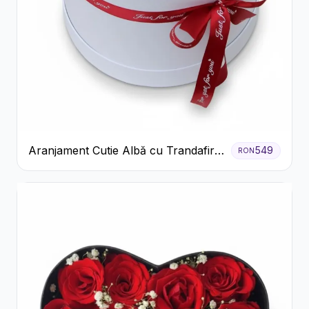
Aranjament Cutie Albă cu Trandafiri
549
RON
Roșii și Raffaello