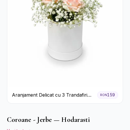
Aranjament Delicat cu 3 Trandafiri
159
RON
Roz în Cutie Albă
Coroane - Jerbe — Hodarasti