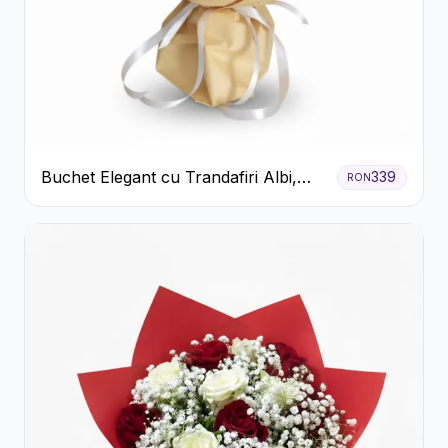
Buchet Elegant cu Trandafiri Albi,
339
RON
Hortensie și Crizanteme Crem