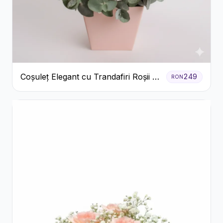
Coșuleț Elegant cu Trandafiri Roșii și
249
RON
Lisianthus Alb