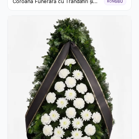
Coroană Funerară cu Trandafiri și
680
RON
Crini