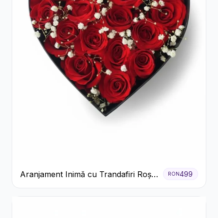
Aranjament Inimă cu Trandafiri Roșii
499
RON
și Floarea Miresei