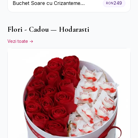
Buchet Soare cu Crizanteme
249
RON
Galbene și Trandafiri Albi
Flori - Cadou — Hodarasti
Vezi toate →