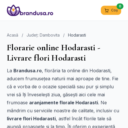
0
Coș
Acasă
/
Județ: Dambovita
/
Hodarasti
Florarie online Hodarasti -
Livrare flori Hodarasti
La
Brandusa.ro
, florăria ta online din Hodarasti,
aducem frumusețea naturii mai aproape de tine. Fie
că e vorba de o ocazie specială sau pur și simplu
vrei să îți înveselești ziua, găsești aici cele mai
frumoase
aranjamente florale Hodarasti
. Ne
mândrim cu serviciile noastre de calitate, inclusiv cu
livrare flori Hodarasti
, astfel încât florile tale să
ajungă proaspete și la timp. Îți oferim o experiență