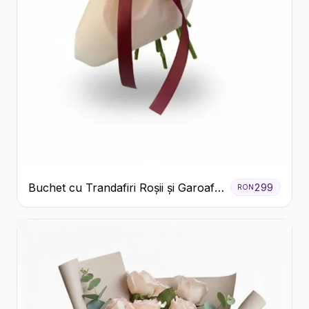
Buchet cu Trandafiri Roșii și Garoafe
299
RON
Roz Pal