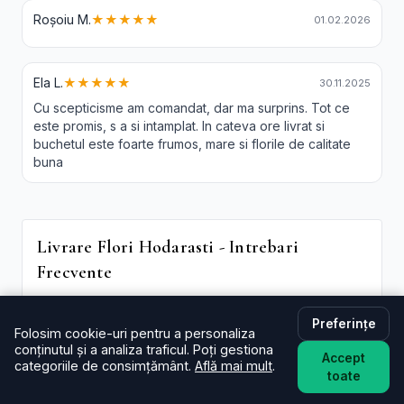
Roșoiu M.
★★★★★
01.02.2026
Ela L.
★★★★★
30.11.2025
Cu scepticisme am comandat, dar ma surprins. Tot ce
este promis, s a si intamplat. In cateva ore livrat si
buchetul este foarte frumos, mare si florile de calitate
buna
Livrare Flori Hodarasti - Intrebari
Frecvente
În cât timp livrați în Hodarasti?
De regulă în aceeași zi (2–4 ore) pentru comenzi
Preferințe
Folosim cookie-uri pentru a personaliza
plasate în intervalul programului. La checkout poți
conținutul și a analiza traficul. Poți gestiona
Accept
alege intervalul preferat; oferim și
livrare flori
categoriile de consimțământ.
Află mai mult
.
toate
Hodarasti in aceeasi zi
în funcție de disponibilitate.