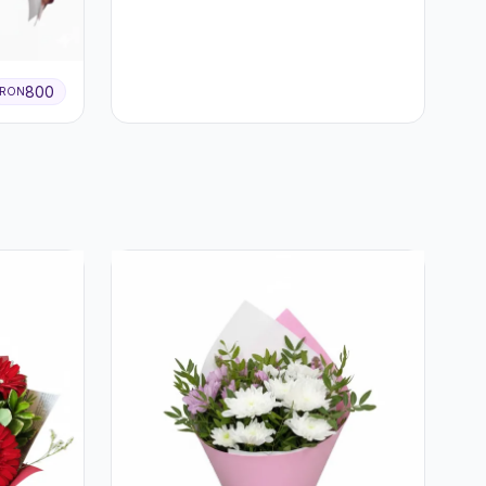
Trandafiri Roz și
Gypsophila Albă
800
RON