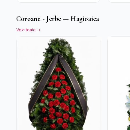
în Cutie Roșie cu
Trandafiri și
Crizanteme
Coroane - Jerbe — Hagioaica
Vezi toate →