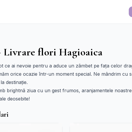
 Livrare flori Hagioaica
 tot ce ai nevoie pentru a aduce un zâmbet pe fața celor dragi
rmăm orice ocazie într-un moment special. Ne mândrim cu s
la destinație.
 îmb brightnă ziua cu un gest frumos, aranjamentele noastre
ale deosebite!
ari