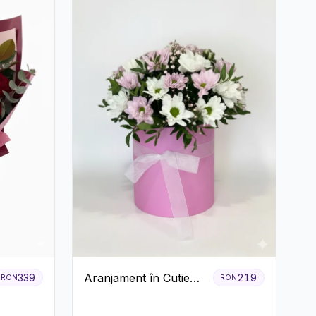
Aranjament în Cutie
339
219
RON
RON
Roz cu Crizanteme
Albe și Lila