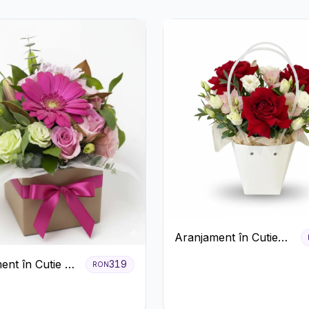
Aranjament în Cutie
Albă cu Trandafiri
ent în Cutie cu
319
RON
Roșii și Lisianthus
și Trandafiri