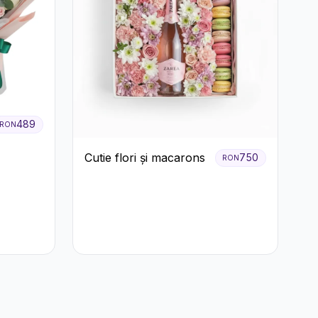
489
RON
Cutie flori și macarons
750
RON