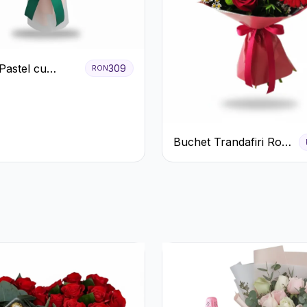
Pastel cu
309
RON
ri Roz și Albi
Buchet Trandafiri Roșii
Gerbera și Verdeață