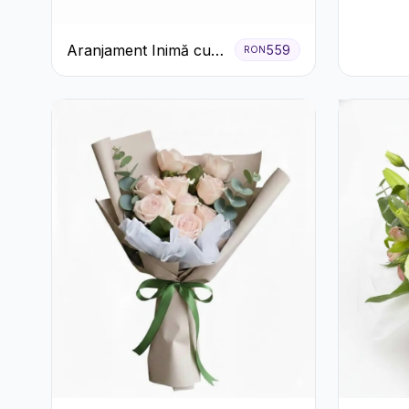
Aranjament Inimă cu
559
RON
Trandafiri Roșii și
Ciocolată Ferrero
Rocher