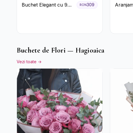
Buchet Elegant cu 9
Aranjam
309
RON
Trandafiri Roz
Gerbera 
Roz
Buchete de Flori — Hagioaica
Vezi toate →