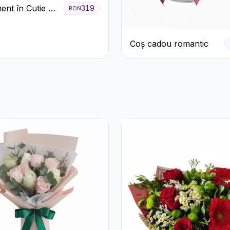
ent în Cutie cu
319
RON
și Trandafiri
Coș cadou romantic