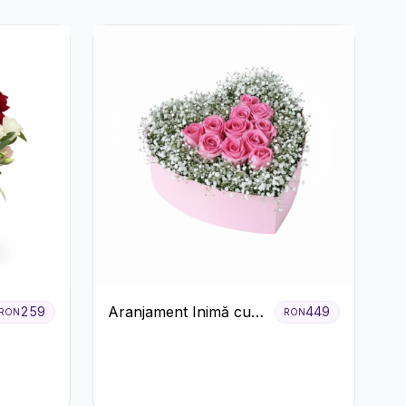
Aranjament Inimă cu
259
449
RON
RON
Trandafiri Roz și
Gypsophila Albă