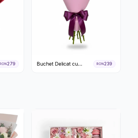
Buchet Delicat cu
279
239
RON
RON
Crizanteme Albe și
Mov