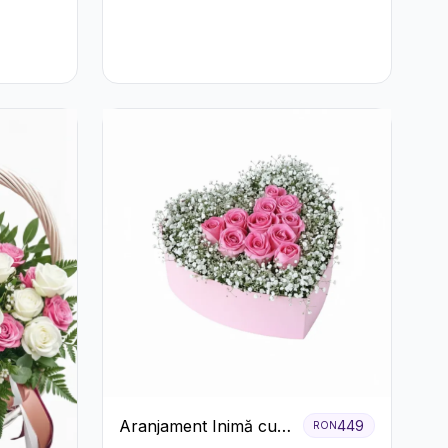
Aranjament Inimă cu
449
RON