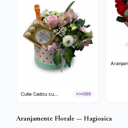
Aranjam
Roșie cu
Ferrero
Premiu
Cutie Cadou cu
599
RON
Prosecco Mionetto
Ferrero Rocher și Flori
Pastelate
Aranjamente Florale — Hagioaica