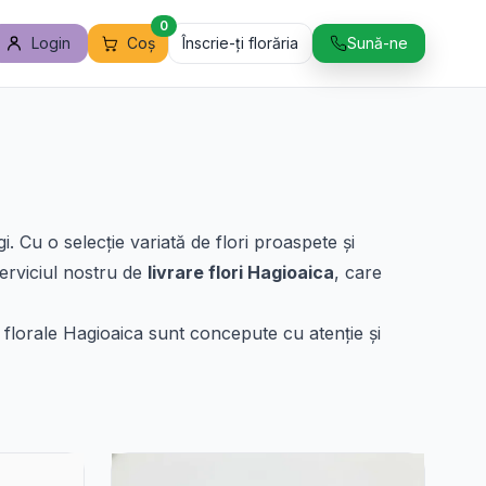
0
Login
Coș
Înscrie-ți florăria
Sună-ne
. Cu o selecție variată de flori proaspete și
erviciul nostru de
livrare flori Hagioaica
, care
 florale Hagioaica sunt concepute cu atenție și