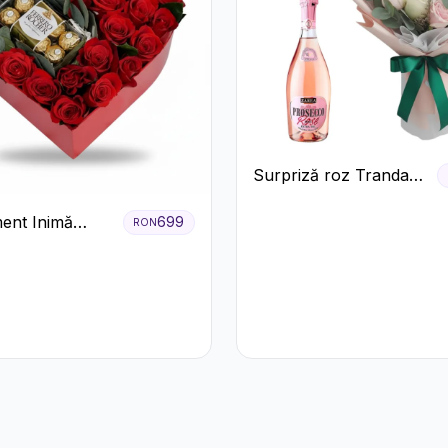
Surpriză roz Trandafiri
și prosecco
ent Inimă
699
RON
 Trandafiri și
 Rocher
m