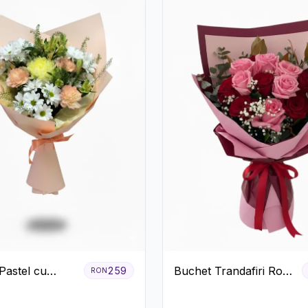
Pastel cu
Buchet Trandafiri Roz
259
RON
eme și Garoafe
și Roșii cu Eucalipt și
Gypsophila