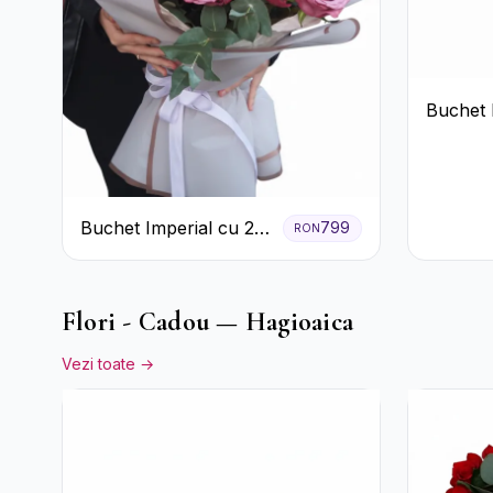
Buchet 
Trandafi
Buchet Imperial cu 25
799
RON
Trandafiri
Flori - Cadou — Hagioaica
Vezi toate →