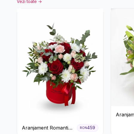
Vezi toate →
Aranjam
Gerbera 
Aranjament Romantic
459
RON
Roz