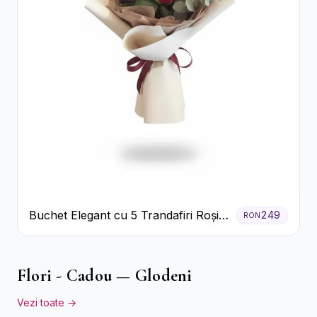
Buchet Elegant cu 5 Trandafiri Roșii
249
RON
și Eucalipt
Flori - Cadou — Glodeni
Vezi toate →