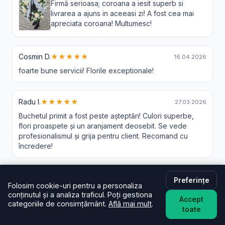
Firmă serioasa; coroana a iesit superb si
livrarea a ajuns in aceeasi zi! A fost cea mai
apreciata coroana! Multumesc!
Cosmin D.
★★★★★
16.04.2026
foarte bune servicii! Florile exceptionale!
Radu I.
★★★★★
27.03.2026
Buchetul primit a fost peste așteptări! Culori superbe,
flori proaspete și un aranjament deosebit. Se vede
profesionalismul și grija pentru client. Recomand cu
încredere!
Roșoiu M.
★★★★★
01.02.2026
Preferințe
Folosim cookie-uri pentru a personaliza
conținutul și a analiza traficul. Poți gestiona
Accept
categoriile de consimțământ.
Află mai mult
.
toate
Ela L.
★★★★★
30.11.2025