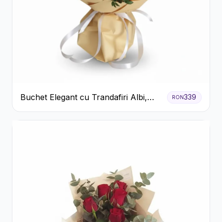
Buchet Elegant cu Trandafiri Albi,
339
RON
Hortensie și Crizanteme Crem