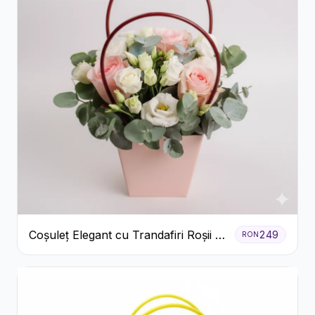
Coșuleț Elegant cu Trandafiri Roșii și
249
RON
Lisianthus Alb