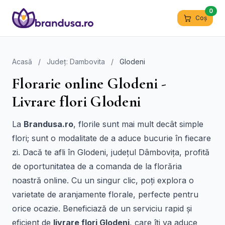
0
Coș
Acasă
/
Județ: Dambovita
/
Glodeni
Florarie online Glodeni -
Livrare flori Glodeni
La
Brandusa.ro
, florile sunt mai mult decât simple
flori; sunt o modalitate de a aduce bucurie în fiecare
zi. Dacă te afli în Glodeni, județul Dâmbovița, profită
de oportunitatea de a comanda de la florăria
noastră online. Cu un singur clic, poți explora o
varietate de aranjamente florale, perfecte pentru
orice ocazie. Beneficiază de un serviciu rapid și
eficient de
livrare flori Glodeni
, care îți va aduce