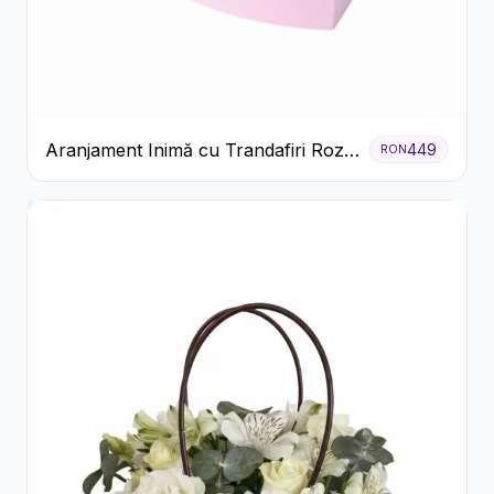
Aranjament Inimă cu Trandafiri Roz
449
RON
și Gypsophila Albă