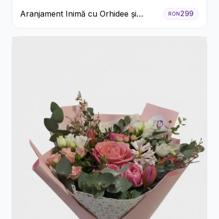
Aranjament Inimă cu Orhidee și
299
RON
Floarea Miresei