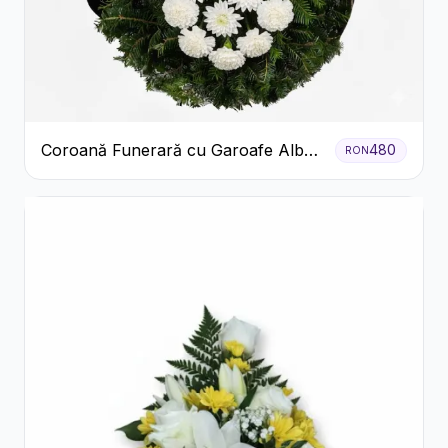
Coroană Funerară cu Garoafe Albe
480
RON
și Crizanteme