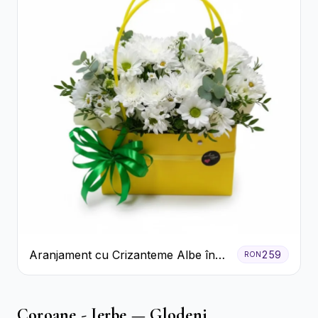
Aranjament cu Crizanteme Albe în
259
RON
Cutie Galbenă
Coroane - Jerbe — Glodeni