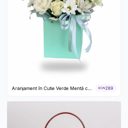
Aranjament în Cutie Verde Mentă cu
289
RON
Trandafiri și Alstroemeria