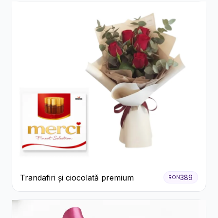
Trandafiri și ciocolată premium
389
RON