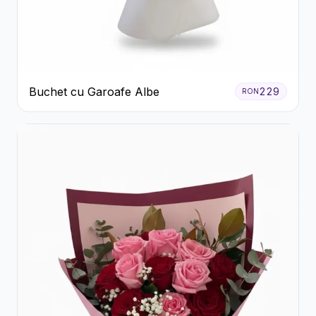
Buchet cu Garoafe Albe
229
RON