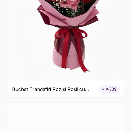
Buchet Trandafiri Roz și Roșii cu
339
RON
Eucalipt și Gypsophila