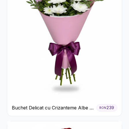
Buchet Delicat cu Crizanteme Albe și
239
RON
Mov