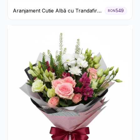
Aranjament Cutie Albă cu Trandafiri
549
RON
Roșii și Raffaello