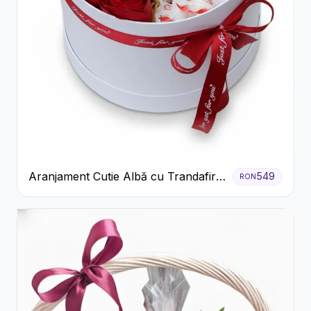
Aranjament Cutie Albă cu Trandafiri
549
RON
Roșii și Raffaello