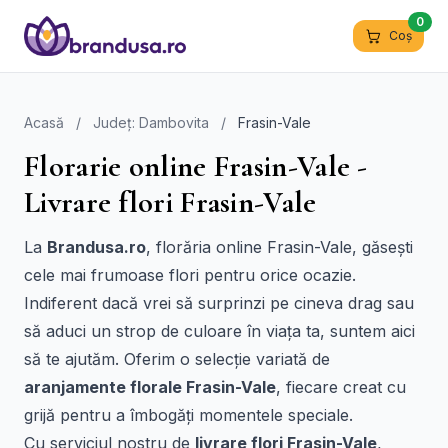
0
Coș
Acasă
/
Județ: Dambovita
/
Frasin-Vale
Florarie online Frasin-Vale -
Livrare flori Frasin-Vale
La
Brandusa.ro
, florăria online Frasin-Vale, găsești
cele mai frumoase flori pentru orice ocazie.
Indiferent dacă vrei să surprinzi pe cineva drag sau
să aduci un strop de culoare în viața ta, suntem aici
să te ajutăm. Oferim o selecție variată de
aranjamente florale Frasin-Vale
, fiecare creat cu
grijă pentru a îmbogăți momentele speciale.
Cu serviciul nostru de
livrare flori Frasin-Vale
,