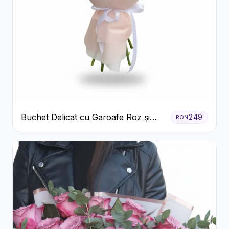
Buchet Delicat cu Garoafe Roz și
249
RON
Crizanteme Albe