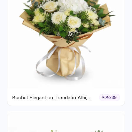
Buchet Elegant cu Trandafiri Albi,
339
RON
Hortensie și Crizanteme Crem