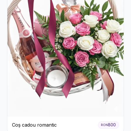
Coș cadou romantic
800
RON