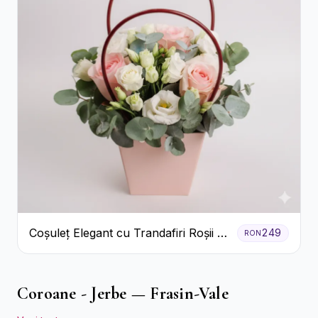
Coșuleț Elegant cu Trandafiri Roșii și
249
RON
Lisianthus Alb
Coroane - Jerbe — Frasin-Vale