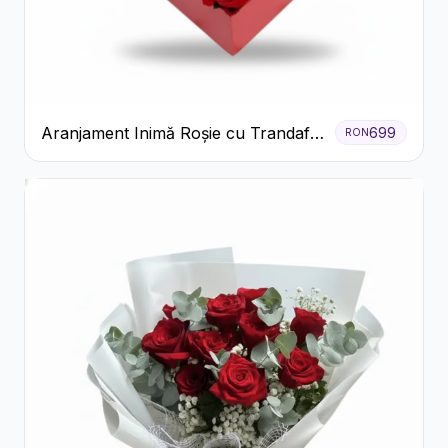
Aranjament Inimă Roșie cu Trandafiri
699
RON
și Ferrero Rocher Premium