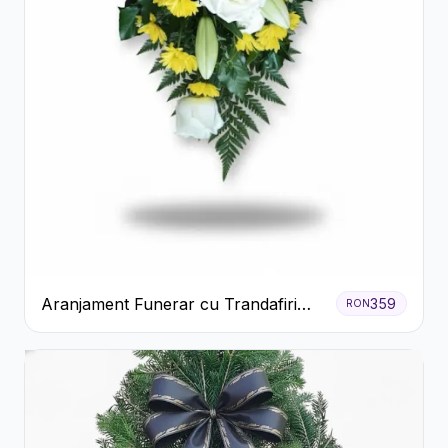
Aranjament Funerar cu Trandafiri
359
RON
Albi Crizanteme Galbene și Crini