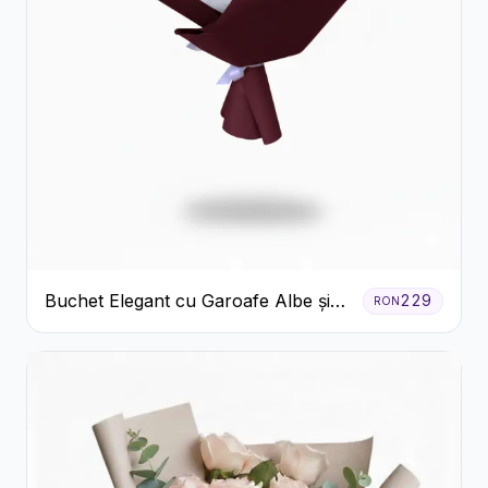
Buchet Elegant cu Garoafe Albe și
229
RON
Eucalipt