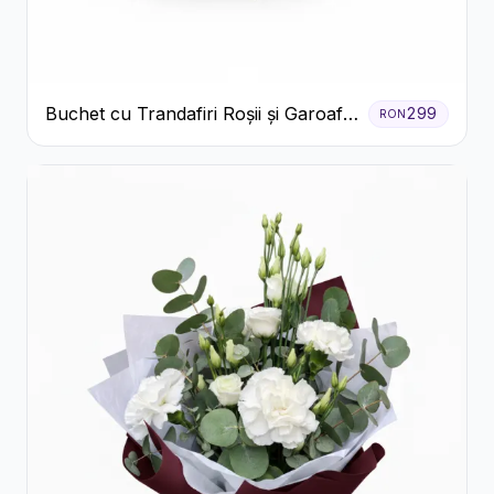
Buchet cu Trandafiri Roșii și Garoafe
299
RON
Roz Pal