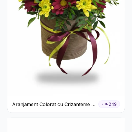
Aranjament Colorat cu Crizanteme în
249
RON
Cutie Rustică