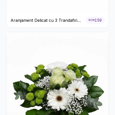
Aranjament Delicat cu 3 Trandafiri
159
RON
Roz în Cutie Albă