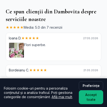
Ce spun clienții din Dambovita despre
serviciile noastre
★★★★★
Media: 5.0 din 7 recenzii
Ioana D.
★★★★★
27.05.2026
Flori superbe.
Bordeianu C.
★★★★★
21.05.2026
Preferințe
Marcu A.
★★★★★
23.04.2026
Folosim cookie-uri pentru a personaliza
conținutul și a analiza traficul. Poți gestiona
Firmă serioasa; coroana a iesit superb si
Accept
categoriile de consimțământ.
Află mai mult
.
livrarea a ajuns in aceeasi zi! A fost cea mai
toate
apreciata coroana! Multumesc!