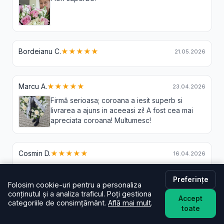
Bordeianu C.
★★★★★
21.05.2026
Marcu A.
★★★★★
23.04.2026
Firmă serioasa; coroana a iesit superb si
livrarea a ajuns in aceeasi zi! A fost cea mai
apreciata coroana! Multumesc!
Cosmin D.
★★★★★
16.04.2026
foarte bune servicii! Florile exceptionale!
Preferințe
Folosim cookie-uri pentru a personaliza
conținutul și a analiza traficul. Poți gestiona
Radu I.
★★★★★
Accept
27.03.2026
categoriile de consimțământ.
Află mai mult
.
toate
Buchetul primit a fost peste așteptări! Culori superbe,
flori proaspete și un aranjament deosebit. Se vede