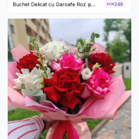
Buchet Delicat cu Garoafe Roz și
249
RON
Crizanteme Albe