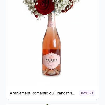
Aranjament Romantic cu Trandafiri
389
RON
Roșii și Șampanie rose