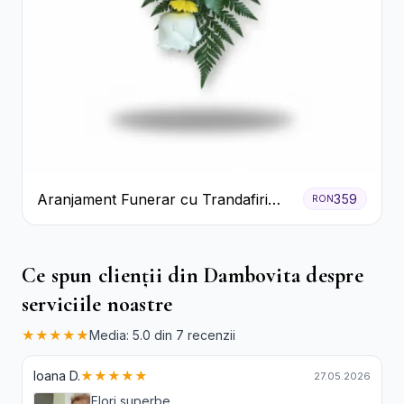
Aranjament Funerar cu Trandafiri
359
RON
Albi Crizanteme Galbene și Crini
Ce spun clienții din Dambovita despre
serviciile noastre
★★★★★
Media: 5.0 din 7 recenzii
Ioana D.
★★★★★
27.05.2026
Flori superbe.