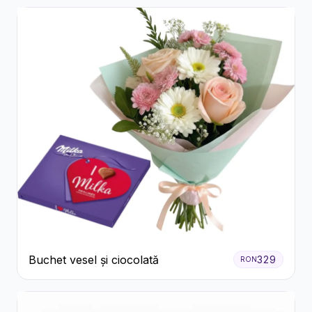
Buchet vesel și ciocolată
329
RON