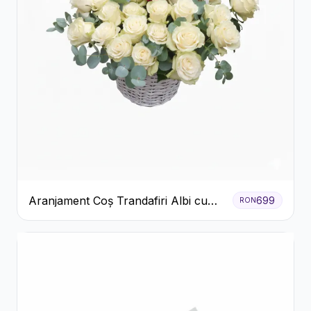
Aranjament Coș Trandafiri Albi cu
699
RON
Accent Roșu