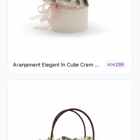
Aranjament Elegant în Cutie Crem cu
299
RON
Crizanteme și Trandafiri