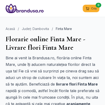
0
Coș
Acasă
/
Județ: Dambovita
/
Finta Mare
Florarie online Finta Mare -
Livrare flori Finta Mare
Bine ai venit la Brandusa.ro, florăria online Finta
Mare, unde îți aducem naturalețea florilor direct la
ușa ta! Fie că vrei să surprinzi pe cineva drag sau să
aduci un strop de culoare în viața ta, noi suntem aici
să te ajutăm. Beneficiază de
livrare flori Finta Mare
rapidă și comodă, astfel încât florile tale preferate să
ajungă în cele mai frumoase condiții. În plus, nu uita
că te așteaptă și cele mai creative
aranjamente