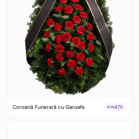
Coroană Funerară cu Garoafe
470
RON