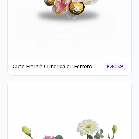
Cutie Florală Cilindrică cu Ferrero
189
RON
Rocher și Trandafiri Pastel