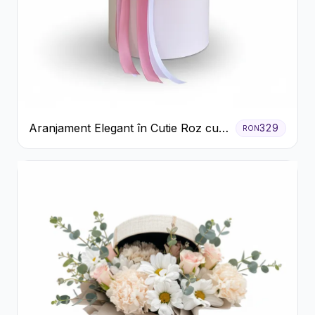
Aranjament Elegant în Cutie Roz cu
329
RON
Trandafiri și Gerbera