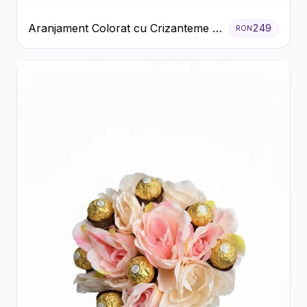
Aranjament Colorat cu Crizanteme în
249
RON
Cutie Rustică