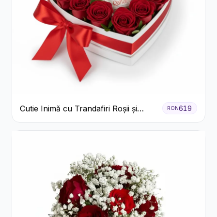
Cutie Inimă cu Trandafiri Roșii și
619
RON
Bomboane Raffaello