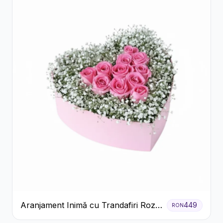
Aranjament Inimă cu Trandafiri Roz
449
RON
și Gypsophila Albă