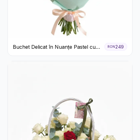
Buchet Delicat în Nuanțe Pastel cu
249
RON
Trandafiri și Crizanteme Roz