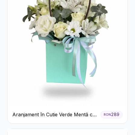
Aranjament în Cutie Verde Mentă cu
289
RON
Trandafiri și Alstroemeria