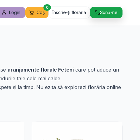
0
Login
Coș
Înscrie-ți florăria
Sună-ne
oase
aranjamente florale Feteni
care pot aduce un
durile tale cele mai calde.
ete și la timp. Nu ezita să explorezi florăria online