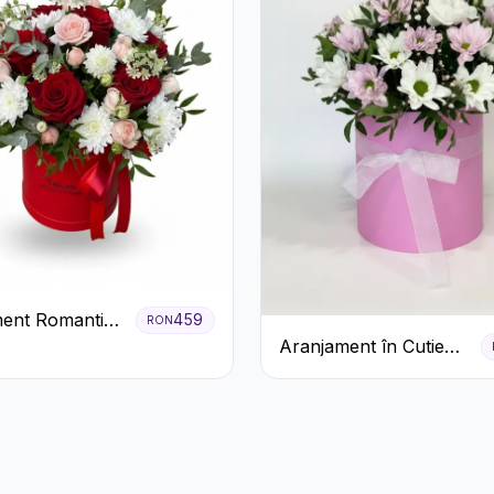
ent Romantic
459
RON
 Roșie cu
Aranjament în Cutie
ri și
Roz cu Crizanteme
eme
Albe și Lila