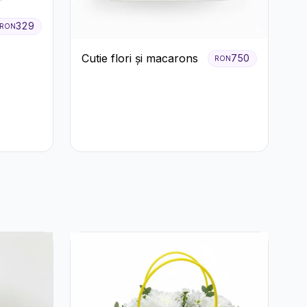
329
RON
Cutie flori și macarons
750
RON