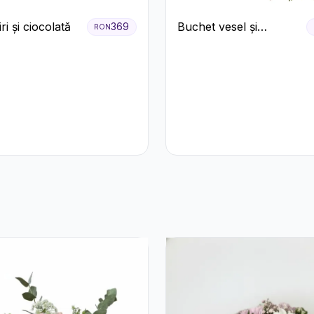
ri și ciocolată
Buchet vesel și
369
RON
ciocolată