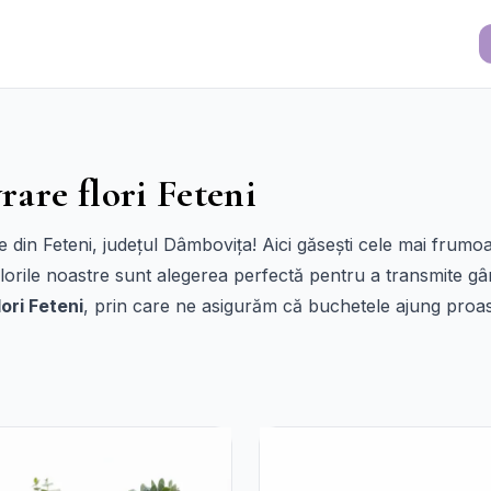
rare flori Feteni
re din Feteni, județul Dâmbovița! Aici găsești cele mai frum
florile noastre sunt alegerea perfectă pentru a transmite gân
lori Feteni
, prin care ne asigurăm că buchetele ajung proasp