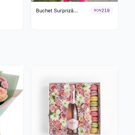
Buchet Surpriză
219
RON
Colorat cu Flori de
Sezon