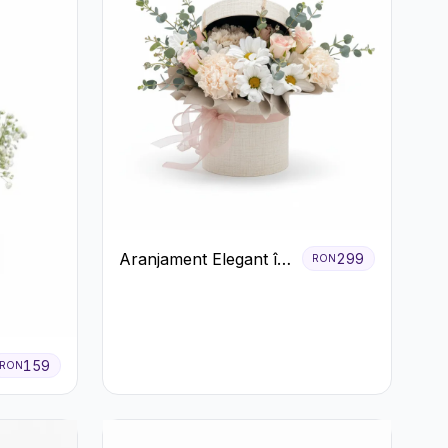
Aranjament Elegant în
299
RON
Cutie Crem cu
Crizanteme și
Trandafiri
159
RON