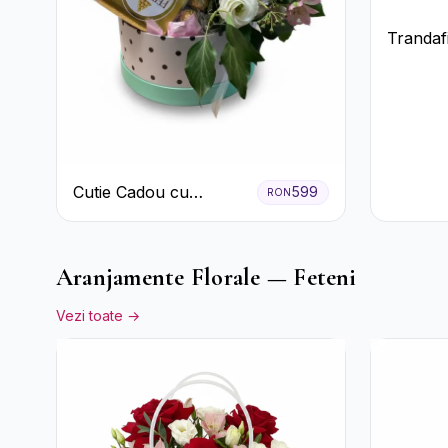
Trandafi
Cutie Cadou cu
599
RON
Prosecco Mionetto
Ferrero Rocher și Flori
Pastelate
Aranjamente Florale — Feteni
Vezi toate →