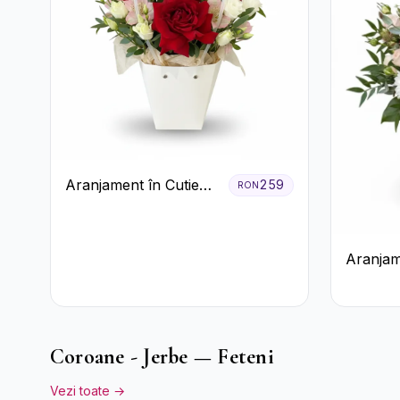
Aranjament în Cutie
259
RON
Albă cu Trandafiri
Roșii și Lisianthus
Aranjam
în Cutie
Trandafi
Crizant
Coroane - Jerbe — Feteni
Vezi toate →