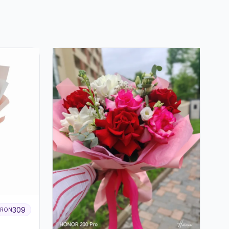
309
RON