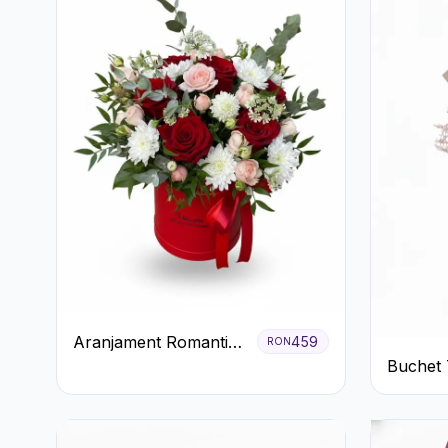
Aranjament Romantic
459
RON
în Cutie Roșie cu
Buchet 
Trandafiri și
Pal și E
Crizanteme