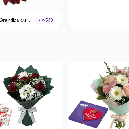
Grandios cu 25
549
RON
afiri Roșii