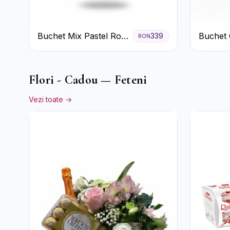
Buchet Mix Pastel Roz
Buchet 
339
RON
și Alb
de Trand
Flori - Cadou — Feteni
Vezi toate →