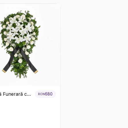
 Funerară cu
680
RON
i și Crini