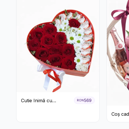
Cutie Inimă cu
569
RON
Trandafiri Roșii,
Coș cad
Crizanteme Albe și
Bomboane Raffaello