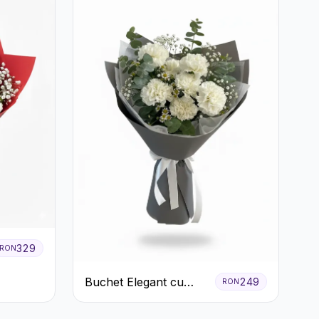
329
RON
Buchet Elegant cu
249
RON
Garoafe Albe și
Eucalipt