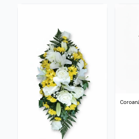
Coroană
Trandafir