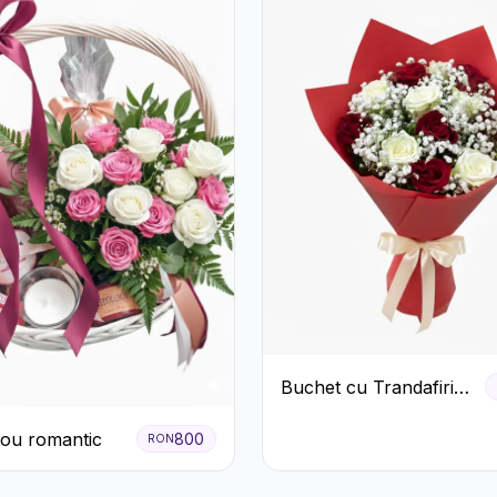
Buchet cu Trandafiri
Roșii și Albi și
ou romantic
Gypsophila
800
RON