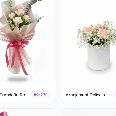
Trandafiri Roz
Aranjament Delicat cu
279
RON
ucalipt
3 Trandafiri Roz în
Cutie Albă