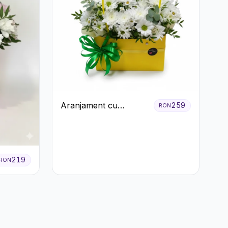
Aranjament cu
259
RON
Crizanteme Albe în
Cutie Galbenă
219
RON