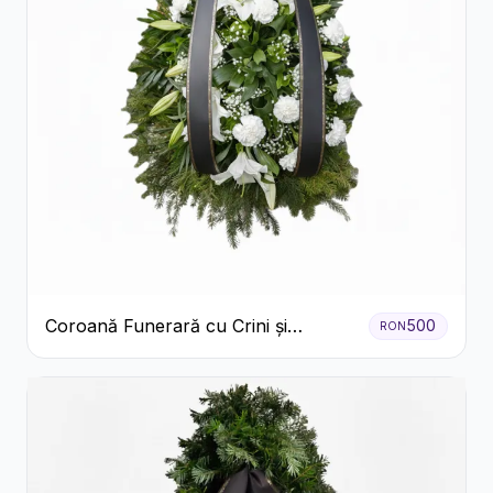
Coroană Funerară cu Crini și
500
RON
Garoafe Albe