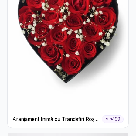
Aranjament Inimă cu Trandafiri Roșii
499
RON
și Floarea Miresei