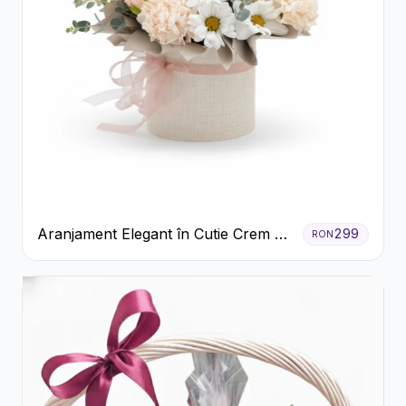
Aranjament Elegant în Cutie Crem cu
299
RON
Crizanteme și Trandafiri