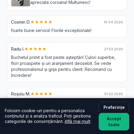
apreciata coroana! Multumesc!
Cosmin D.
★★★★★
16.04.2026
foarte bune servicii! Florile exceptionale!
Radu I.
★★★★★
27.03.2026
Buchetul primit a fost peste așteptări! Culori superbe,
flori proaspete și un aranjament deosebit. Se vede
profesionalismul și grija pentru client. Recomand cu
încredere!
Roșoiu M.
★★★★★
01.02.2026
Preferințe
Folosim cookie-uri pentru a personaliza
Ela L.
★★★★★
30.11.2025
conținutul și a analiza traficul. Poți gestiona
Accept
categoriile de consimțământ.
Află mai mult
.
Cu scepticisme am comandat, dar ma surprins. Tot ce
toate
este promis, s a si intamplat. In cateva ore livrat si