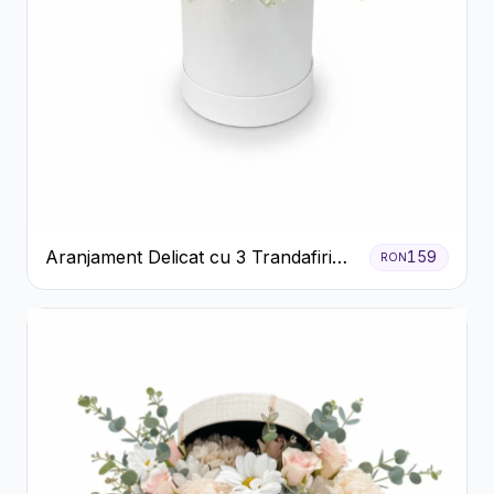
Aranjament Delicat cu 3 Trandafiri
159
RON
Roz în Cutie Albă