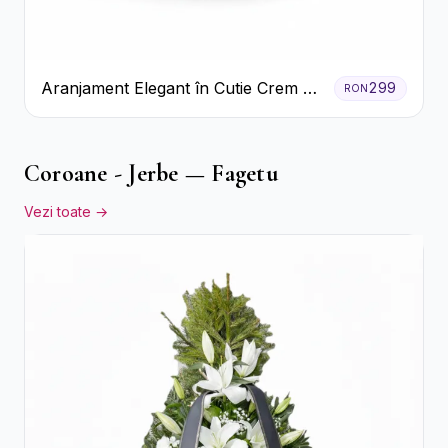
Aranjament Elegant în Cutie Crem cu
299
RON
Crizanteme și Trandafiri
Coroane - Jerbe — Fagetu
Vezi toate →