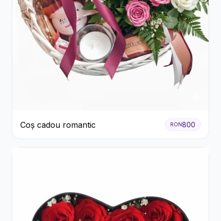
Coș cadou romantic
800
RON