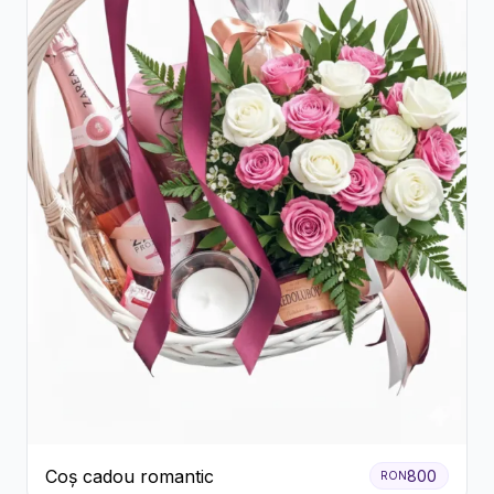
Coș cadou romantic
800
RON