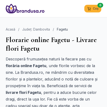
0
Coș
Acasă
/
Județ: Dambovita
/
Fagetu
Florarie online Fagetu - Livrare
flori Fagetu
Descoperă frumusețea naturii la fiecare pas cu
florăria online Fagetu
, unde florile vorbesc de la
sine. La Brandusa.ro, ne mândrim cu diversitatea
florilor și a plantelor, aducând o notă de culoare și
prospețime în viața ta. Beneficiază de servicii de
livrare flori Fagetu
, pentru a aduce bucurie celor
dragi, direct la ușa lor. Fie că este vorba de un
cadou special sau doar de o atenție, arta