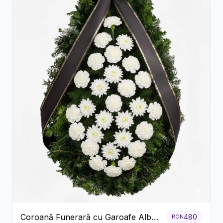
Coroană Funerară cu Garoafe Albe
480
RON