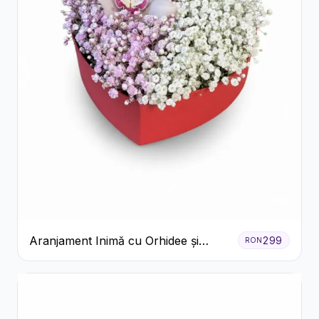
Aranjament Inimă cu Orhidee și
299
RON
Floarea Miresei