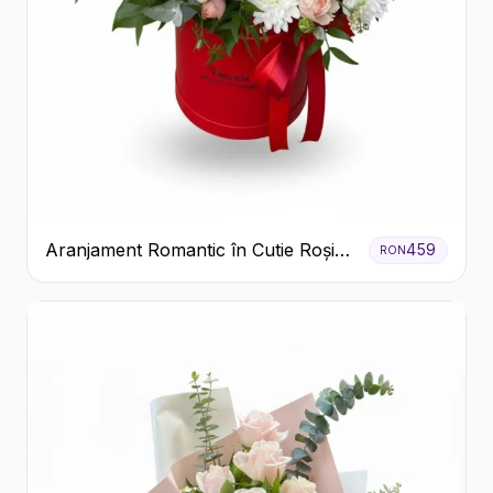
Aranjament Romantic în Cutie Roșie
459
RON
cu Trandafiri și Crizanteme