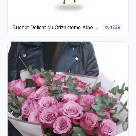
Buchet Delicat cu Crizanteme Albe și
239
RON
Mov