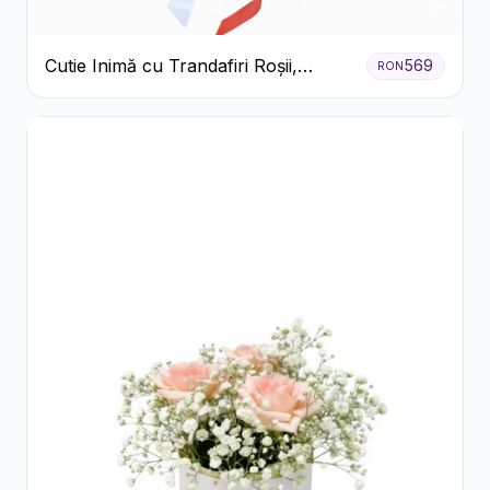
Cutie Inimă cu Trandafiri Roșii,
569
RON
Crizanteme Albe și Bomboane
Raffaello