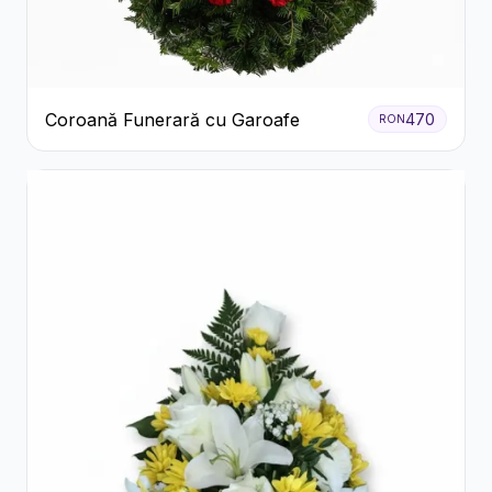
Coroană Funerară cu Garoafe
470
RON