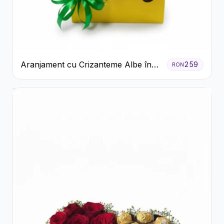
Aranjament cu Crizanteme Albe în
259
RON
Cutie Galbenă