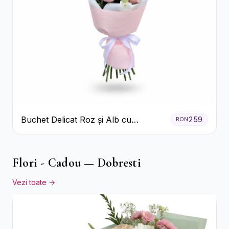
Buchet Delicat Roz și Alb cu
259
RON
Trandafiri și Lisianthus
Flori - Cadou — Dobresti
Vezi toate →