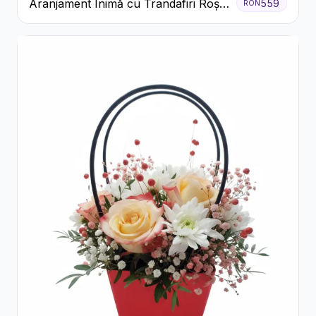
Aranjament Inimă cu Trandafiri Roșii
559
RON
și Ciocolată Ferrero Rocher