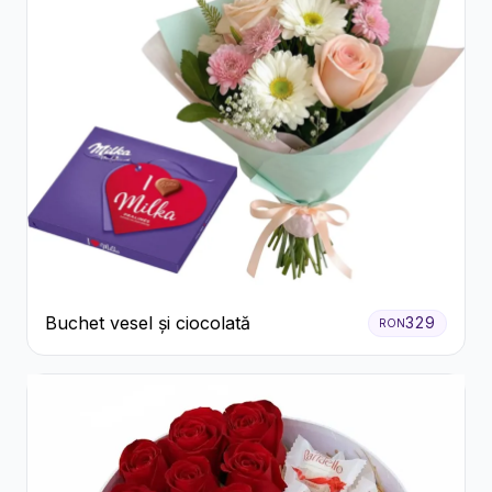
Buchet vesel și ciocolată
329
RON