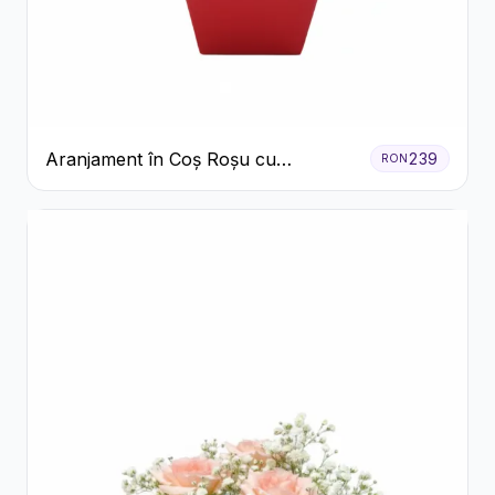
Aranjament în Coș Roșu cu
239
RON
Trandafiri și Crizanteme Albe