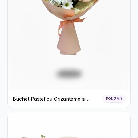
Buchet Pastel cu Crizanteme și
259
RON
Garoafe