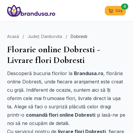
0
Coș
Acasă
/
Județ: Dambovita
/
Dobresti
Florarie online Dobresti -
Livrare flori Dobresti
Descoperă bucuria florilor la
Brandusa.ro
, florăria
online Dobresti, unde fiecare aranjament este creat
cu grijă. Indiferent de ocazie, suntem aici să îți
oferim cele mai frumoase flori, livrate direct la ușa
ta. Alege să faci o surpriză plăcută celor dragi
printr-o
comandă flori online Dobresti
și lasă-ne pe
noi să ne ocupăm de detalii.
Cu serviciul nostru de
livrare flori Dobresti
, fiecare