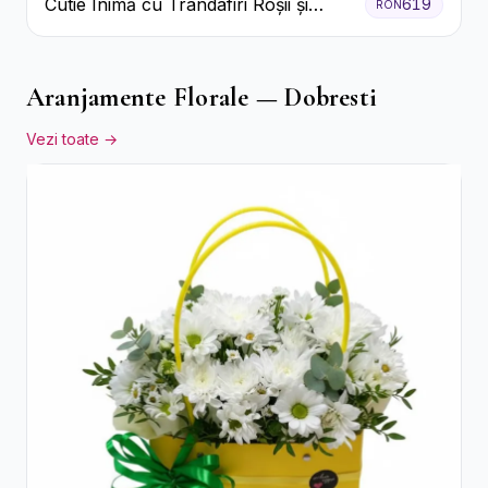
Cutie Inimă cu Trandafiri Roșii și
619
RON
Bomboane Raffaello
Aranjamente Florale — Dobresti
Vezi toate →