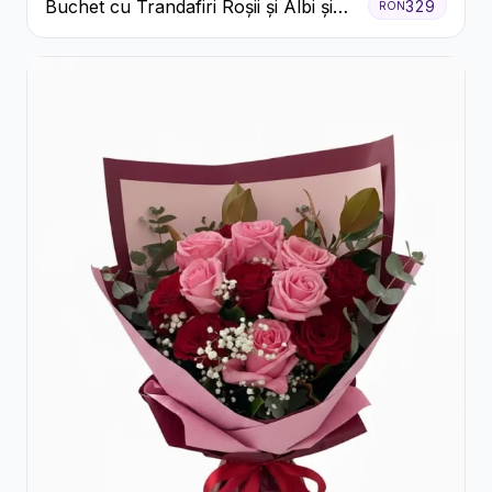
Buchet cu Trandafiri Roșii și Albi și
329
RON
Gypsophila