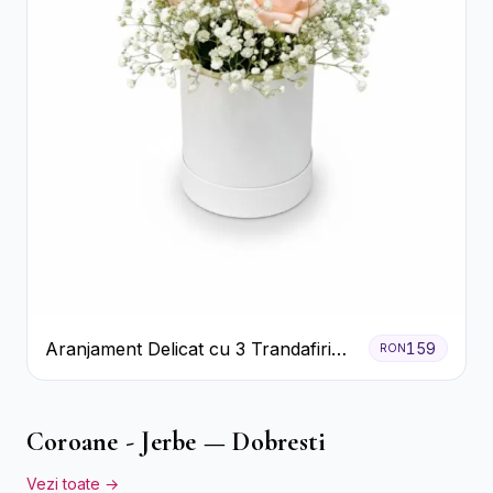
Aranjament Delicat cu 3 Trandafiri
159
RON
Roz în Cutie Albă
Coroane - Jerbe — Dobresti
Vezi toate →