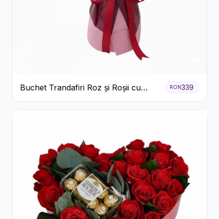
Buchet Trandafiri Roz și Roșii cu
339
RON
Eucalipt și Gypsophila