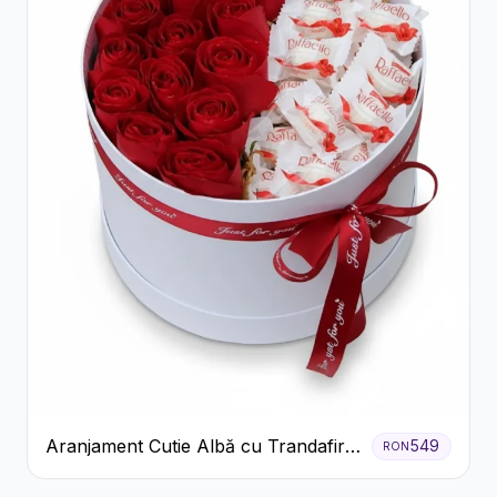
Aranjament Cutie Albă cu Trandafiri
549
RON
Roșii și Raffaello