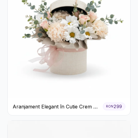
Aranjament Elegant în Cutie Crem cu
299
RON
Crizanteme și Trandafiri