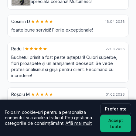
apreciata coroana! Multumesc!
Cosmin D.
★★★★★
16.04.2026
foarte bune servicii! Florile exceptionale!
Radu I.
★★★★★
27.03.2026
Buchetul primit a fost peste așteptări! Culori superbe,
flori proaspete și un aranjament deosebit. Se vede
profesionalismul și grija pentru client. Recomand cu
încredere!
Roșoiu M.
★★★★★
01.02.2026
Preferințe
Folosim cookie-uri pentru a personaliza
Ela L.
★★★★★
30.11.2025
conținutul și a analiza traficul. Poți gestiona
Accept
categoriile de consimțământ.
Află mai mult
.
Cu scepticisme am comandat, dar ma surprins. Tot ce
toate
este promis, s a si intamplat. In cateva ore livrat si