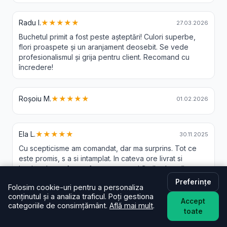
Radu I.
★★★★★
27.03.2026
Buchetul primit a fost peste așteptări! Culori superbe,
flori proaspete și un aranjament deosebit. Se vede
profesionalismul și grija pentru client. Recomand cu
încredere!
Roșoiu M.
★★★★★
01.02.2026
Ela L.
★★★★★
30.11.2025
Cu scepticisme am comandat, dar ma surprins. Tot ce
este promis, s a si intamplat. In cateva ore livrat si
buchetul este foarte frumos, mare si florile de calitate
buna
Preferințe
Folosim cookie-uri pentru a personaliza
conținutul și a analiza traficul. Poți gestiona
Accept
categoriile de consimțământ.
Află mai mult
.
toate
Livrare Flori Darza - Intrebari Frecvente