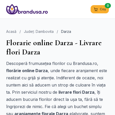
0
Coș
Acasă
/
Județ: Dambovita
/
Darza
Florarie online Darza - Livrare
flori Darza
Descoperă frumusețea florilor cu Brandusa.ro,
florărie online Darza
, unde fiecare aranjament este
realizat cu grijă și atenție. Indiferent de ocazie, noi
suntem aici să aducem un strop de culoare în viața
ta. Prin serviciul nostru de
livrare flori Darza
, îți
aducem bucuria florilor direct la ușa ta, fără să te
îngrijorezi de nimic. Fie că alegi un buchet simplu
sau
aranjamente florale Darza
elaborate, suntem