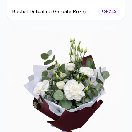
Buchet Delicat cu Garoafe Roz și
249
RON
Crizanteme Albe