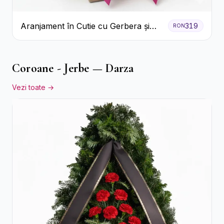
Aranjament în Cutie cu Gerbera și
319
RON
Trandafiri Roz
Coroane - Jerbe — Darza
Vezi toate →