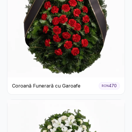
Coroană Funerară cu Garoafe
470
RON