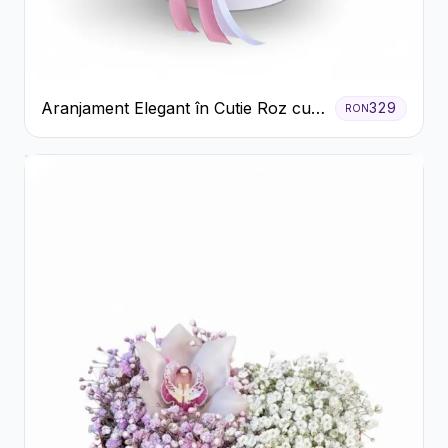
Aranjament Elegant în Cutie Roz cu
329
RON
Trandafiri și Gerbera