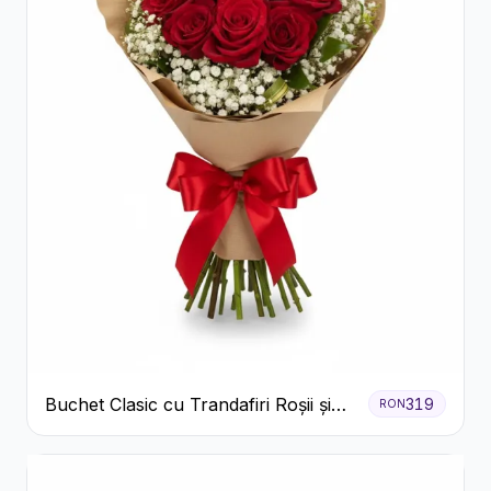
Buchet Clasic cu Trandafiri Roșii și
319
RON
Gypsophila