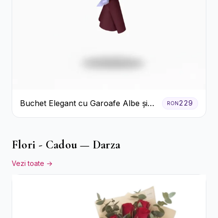
Buchet Elegant cu Garoafe Albe și
229
RON
Eucalipt
Flori - Cadou — Darza
Vezi toate →