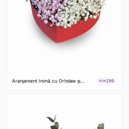
Aranjament Inimă cu Orhidee și
299
RON
Floarea Miresei