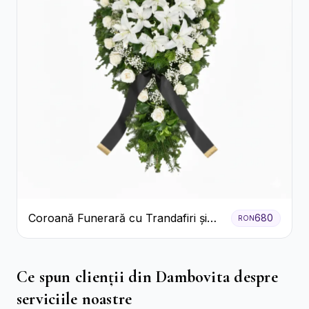
Coroană Funerară cu Trandafiri și
680
RON
Crini
Ce spun clienții din Dambovita despre
serviciile noastre