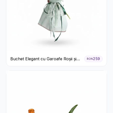
Buchet Elegant cu Garoafe Roșii și
259
RON
Floarea Miresei