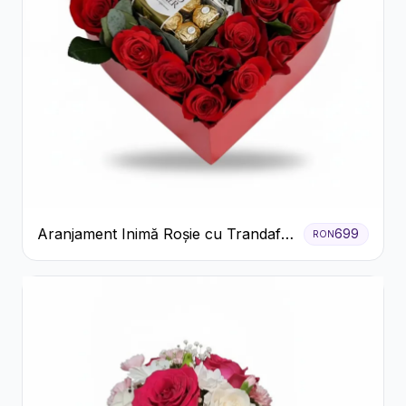
Aranjament Inimă Roșie cu Trandafiri
699
RON
și Ferrero Rocher Premium