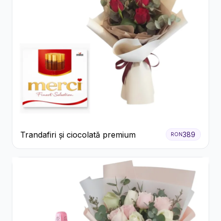
Trandafiri și ciocolată premium
389
RON