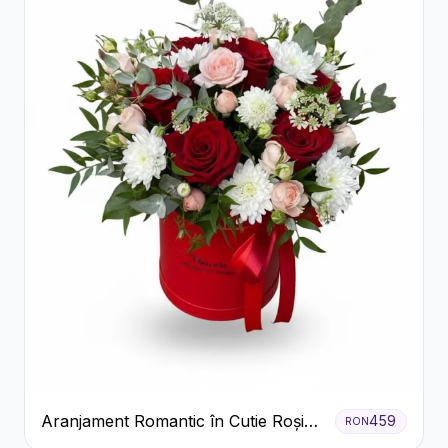
Aranjament Romantic în Cutie Roșie
459
RON
cu Trandafiri și Crizanteme