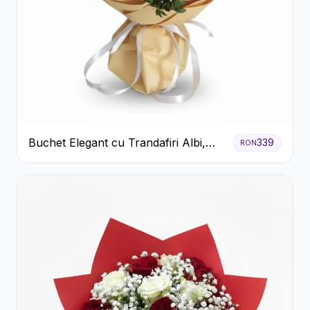
Buchet Elegant cu Trandafiri Albi,
339
RON
Hortensie și Crizanteme Crem