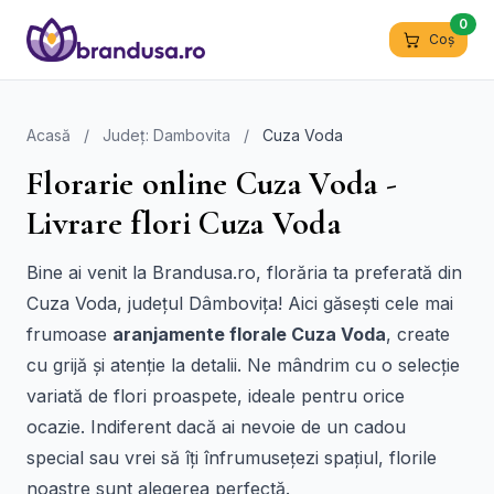
0
Coș
Acasă
/
Județ: Dambovita
/
Cuza Voda
Florarie online Cuza Voda -
Livrare flori Cuza Voda
Bine ai venit la Brandusa.ro, florăria ta preferată din
Cuza Voda, județul Dâmbovița! Aici găsești cele mai
frumoase
aranjamente florale Cuza Voda
, create
cu grijă și atenție la detalii. Ne mândrim cu o selecție
variată de flori proaspete, ideale pentru orice
ocazie. Indiferent dacă ai nevoie de un cadou
special sau vrei să îți înfrumusețezi spațiul, florile
noastre sunt alegerea perfectă.