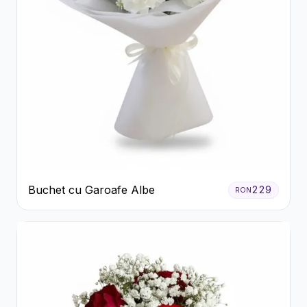
Buchet cu Garoafe Albe
229
RON