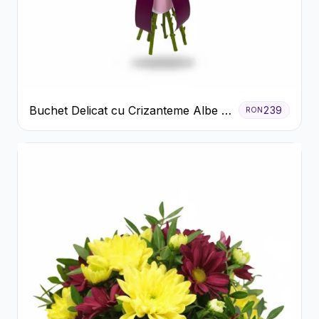
Buchet Delicat cu Crizanteme Albe și
239
RON
Mov