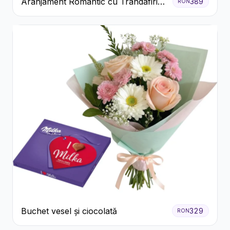
Aranjament Romantic cu Trandafiri
389
RON
Roșii și Șampanie rose
Buchet vesel și ciocolată
329
RON