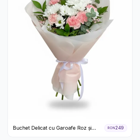
Buchet Delicat cu Garoafe Roz și
249
RON
Crizanteme Albe