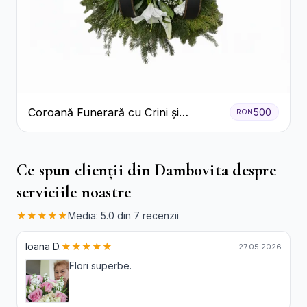
Coroană Funerară cu Crini și
500
RON
Garoafe Albe
Ce spun clienții din Dambovita despre
serviciile noastre
★★★★★
Media: 5.0 din 7 recenzii
Ioana D.
★★★★★
27.05.2026
Flori superbe.