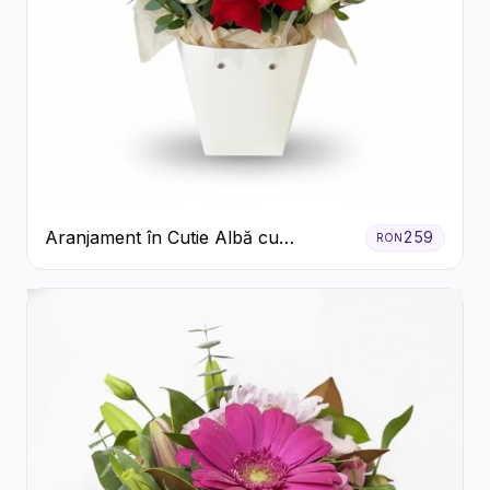
Aranjament în Cutie Albă cu
259
RON
Trandafiri Roșii și Lisianthus