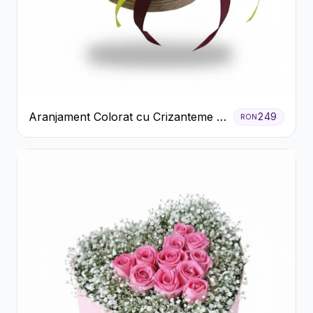
Aranjament Colorat cu Crizanteme în
249
RON
Cutie Rustică