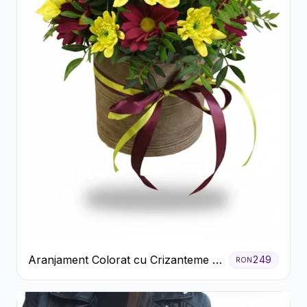
Aranjament Colorat cu Crizanteme în
249
RON
Cutie Rustică