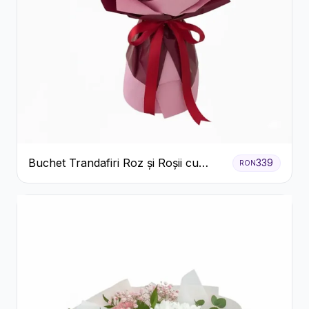
Buchet Trandafiri Roz și Roșii cu
339
RON
Eucalipt și Gypsophila