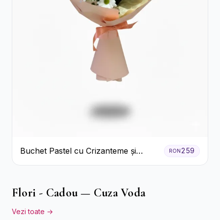
Buchet Pastel cu Crizanteme și
259
RON
Garoafe
Flori - Cadou — Cuza Voda
Vezi toate →