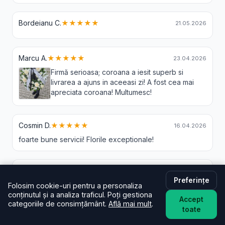
Bordeianu C.
★★★★★
21.05.2026
Marcu A.
★★★★★
23.04.2026
Firmă serioasa; coroana a iesit superb si
livrarea a ajuns in aceeasi zi! A fost cea mai
apreciata coroana! Multumesc!
Cosmin D.
★★★★★
16.04.2026
foarte bune servicii! Florile exceptionale!
Radu I.
★★★★★
27.03.2026
Preferințe
Buchetul primit a fost peste așteptări! Culori superbe,
Folosim cookie-uri pentru a personaliza
conținutul și a analiza traficul. Poți gestiona
flori proaspete și un aranjament deosebit. Se vede
Accept
categoriile de consimțământ.
Află mai mult
.
profesionalismul și grija pentru client. Recomand cu
toate
încredere!