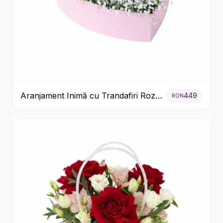
Aranjament Inimă cu Trandafiri Roz
449
RON
și Gypsophila Albă