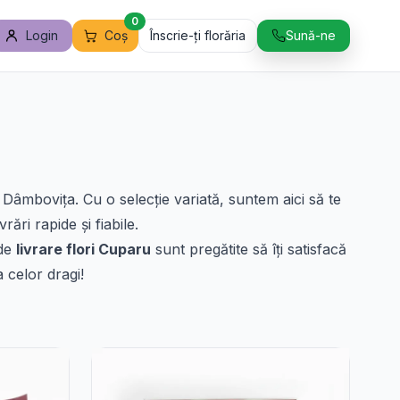
0
Login
Coș
Înscrie-ți florăria
Sună-ne
Dâmbovița. Cu o selecție variată, suntem aici să te
rări rapide și fiabile.
 de
livrare flori Cuparu
sunt pregătite să îți satisfacă
a celor dragi!