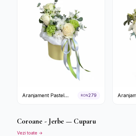
Aranjament Pastel
Aranjam
279
RON
Verde în Cutie Galben
Verde M
Pal
Trandafi
Alstroe
Coroane - Jerbe — Cuparu
Vezi toate →