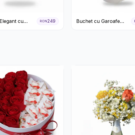
Elegant cu
Buchet cu Garoafe
249
RON
 Albe și
Albe