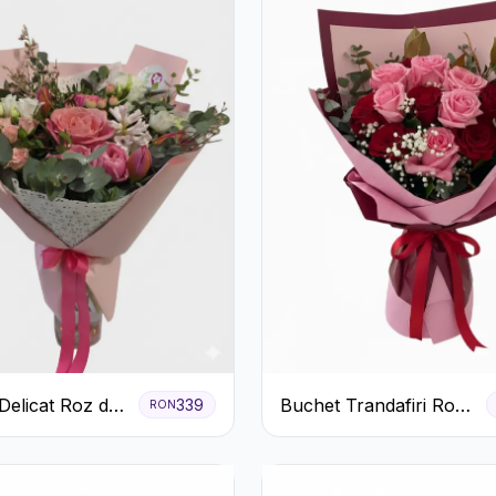
Delicat Roz de
Buchet Trandafiri Roz
339
RON
ră
și Roșii cu Eucalipt și
Gypsophila