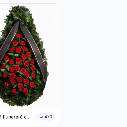
 Funerară cu
470
RON
e