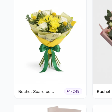
Buchet Soare cu
Buchet 
249
RON
Crizanteme Galbene și
primăva
Trandafiri Albi