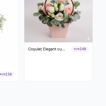
Coșuleț Elegant cu
249
RON
Trandafiri Roșii și
Lisianthus Alb
159
RON