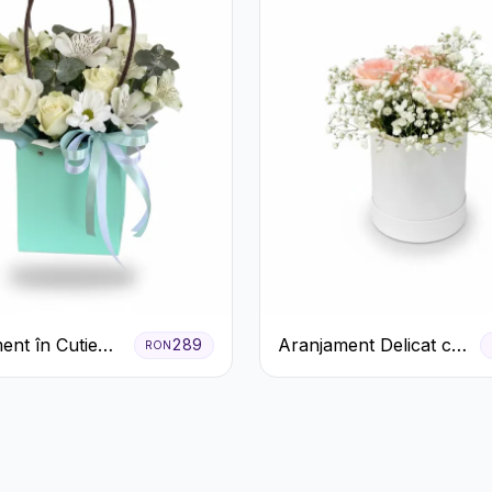
ent în Cutie
Aranjament Delicat cu
289
RON
entă cu
3 Trandafiri Roz în
ri și
Cutie Albă
meria