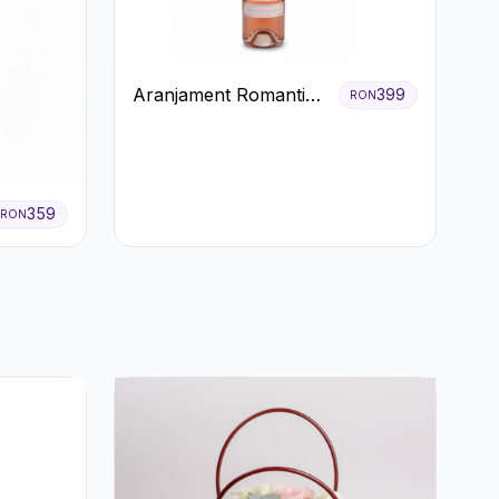
Aranjament Romantic
399
RON
cu Vin roze si Flori
pastel
359
RON