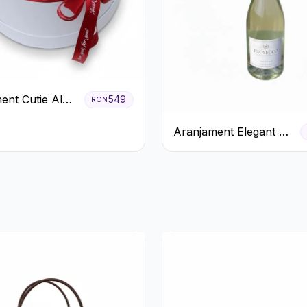
ent Cutie Albă
549
RON
afiri Roșii și
Aranjament Elegant cu
o
Prosecco și Flori
Galbene.