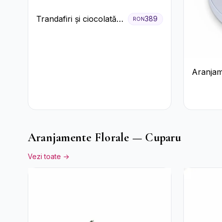
Trandafiri și ciocolată
389
RON
premium
Aranjam
cu Trand
Raffaell
Aranjamente Florale — Cuparu
Vezi toate →