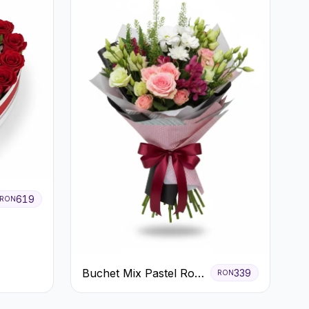
619
RON
Buchet Mix Pastel Roz
339
RON
și Alb