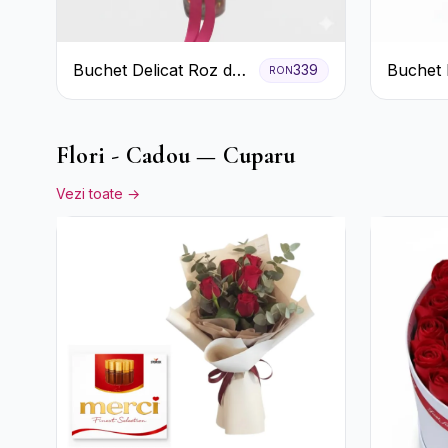
Buchet Delicat Roz de
Buchet 
339
RON
primăvară
Garoafe
Eucalipt
Flori - Cadou — Cuparu
Vezi toate →