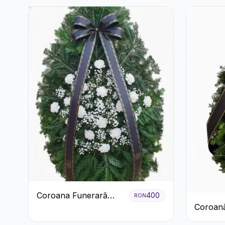
Coroana Funerară
400
RON
Coroană
Albă cu Garoafe
Garoaf