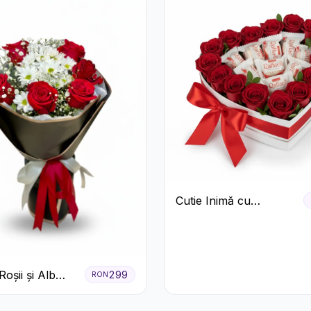
Cutie Inimă cu
Trandafiri Roșii și
Bomboane Raffaello
oșii și Alb
299
RON