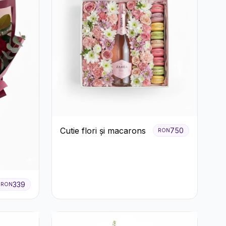
Cutie flori și macarons
750
RON
339
RON