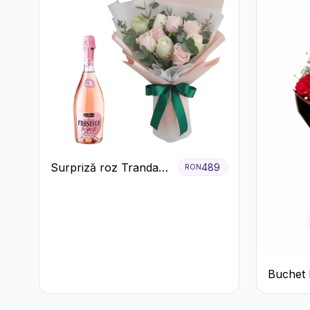
Surpriză roz Trandafiri
489
RON
și prosecco
Buchet R
Clasic