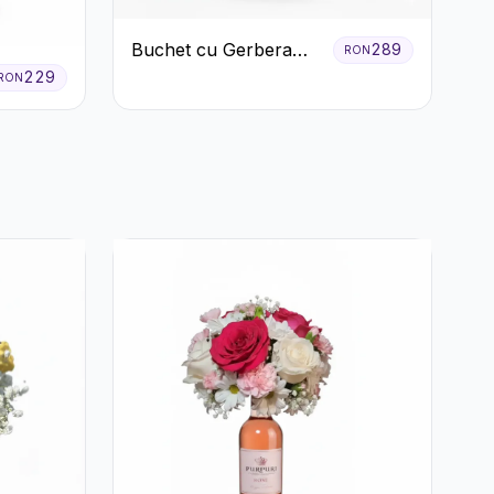
Buchet cu Gerbera
289
RON
Roz și Crizanteme
229
RON
Verzi