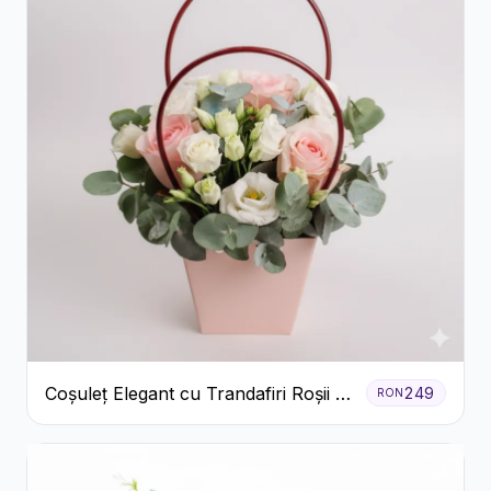
Coșuleț Elegant cu Trandafiri Roșii și
249
RON
Lisianthus Alb