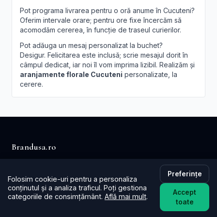
Pot programa livrarea pentru o oră anume în Cucuteni?
Oferim intervale orare; pentru ore fixe încercăm să
acomodăm cererea, în funcție de traseul curierilor.
Pot adăuga un mesaj personalizat la buchet?
Desigur. Felicitarea este inclusă; scrie mesajul dorit în
câmpul dedicat, iar noi îl vom imprima lizibil. Realizăm și
aranjamente florale Cucuteni
personalizate, la
cerere.
Brandusa.ro
Buchete cu emoție, aranjamente cu suflet. Comandă
Preferințe
online flori cu livrare în aceeași zi în toată țara.
Folosim cookie-uri pentru a personaliza
conținutul și a analiza traficul. Poți gestiona
Accept
categoriile de consimțământ.
Află mai mult
.
📞
+40753621077
toate
✉️ contact@brandusa.ro