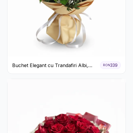
Buchet Elegant cu Trandafiri Albi,
339
RON
Hortensie și Crizanteme Crem