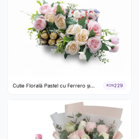
Cutie Florală Pastel cu Ferrero și
229
RON
Raffaello