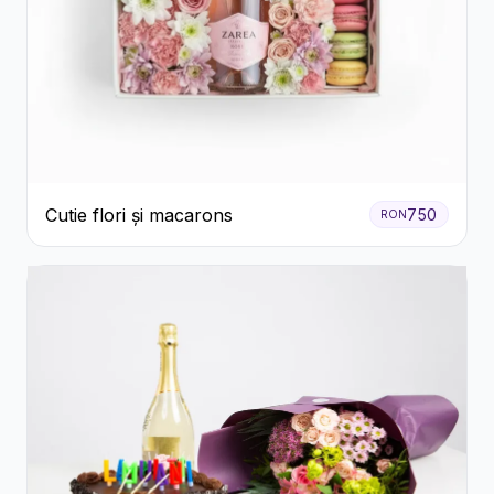
Cutie flori și macarons
750
RON