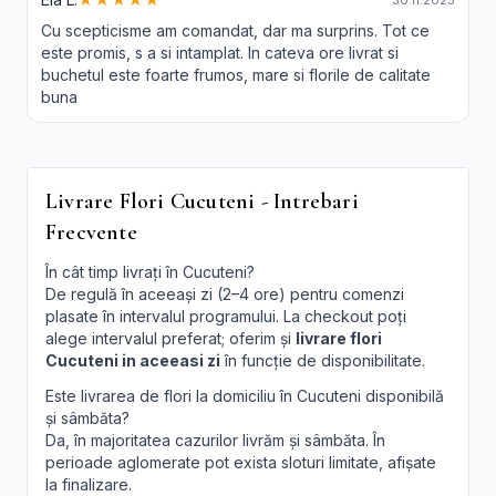
30.11.2025
Cu scepticisme am comandat, dar ma surprins. Tot ce
este promis, s a si intamplat. In cateva ore livrat si
buchetul este foarte frumos, mare si florile de calitate
buna
Livrare Flori Cucuteni - Intrebari
Frecvente
În cât timp livrați în Cucuteni?
De regulă în aceeași zi (2–4 ore) pentru comenzi
plasate în intervalul programului. La checkout poți
alege intervalul preferat; oferim și
livrare flori
Cucuteni in aceeasi zi
în funcție de disponibilitate.
Este livrarea de flori la domiciliu în Cucuteni disponibilă
și sâmbăta?
Da, în majoritatea cazurilor livrăm și sâmbăta. În
perioade aglomerate pot exista sloturi limitate, afișate
la finalizare.