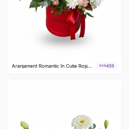
Aranjament Romantic în Cutie Roșie
459
RON
cu Trandafiri și Crizanteme