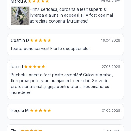
Marcu A.
★★★★★
23.04.2026
Firmă serioasa; coroana a iesit superb si
livrarea a ajuns in aceeasi zi! A fost cea mai
apreciata coroana! Multumesc!
Cosmin D.
★★★★★
16.04.2026
foarte bune servicii! Florile exceptionale!
Radu I.
★★★★★
27.03.2026
Buchetul primit a fost peste așteptări! Culori superbe,
flori proaspete și un aranjament deosebit. Se vede
profesionalismul și grija pentru client. Recomand cu
încredere!
Roșoiu M.
★★★★★
01.02.2026
Ela L.
★★★★★