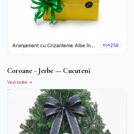
Aranjament cu Crizanteme Albe în
259
RON
Cutie Galbenă
Coroane - Jerbe — Cucuteni
Vezi toate →