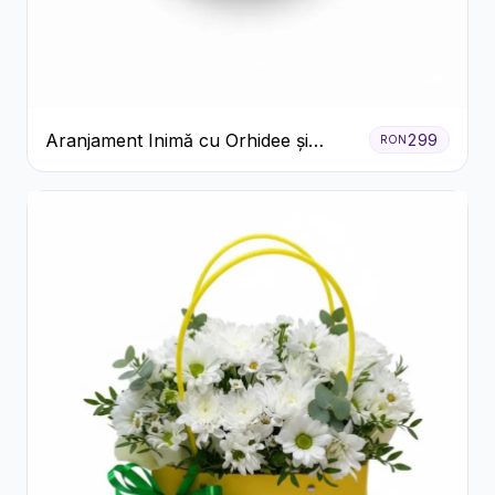
Aranjament Inimă cu Orhidee și
299
RON
Floarea Miresei