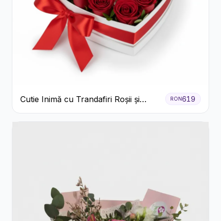
Cutie Inimă cu Trandafiri Roșii și
619
RON
Bomboane Raffaello