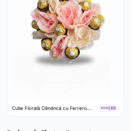
Cutie Florală Cilindrică cu Ferrero
189
RON
Rocher și Trandafiri Pastel