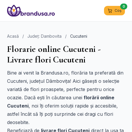
0
Coș
Acasă
/
Județ: Dambovita
/
Cucuteni
Florarie online Cucuteni -
Livrare flori Cucuteni
Bine ai venit la Brandusa.ro, florăria ta preferată din
Cucuteni, județul Dâmbovița! Aici găsești o selecție
variată de flori proaspete, perfecte pentru orice
ocazie. Dacă ești în căutarea unei
florării online
Cucuteni
, noi îți oferim soluții rapide și accesibile,
astfel încât să îți poți surprinde cei dragi cu flori
deosebite.
Beneficiază de
livrare flori Cucuteni
direct la ușa ta