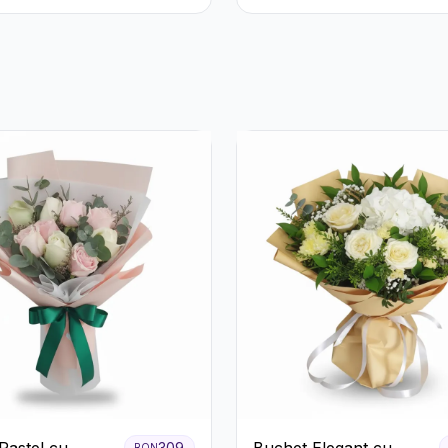
Pastel cu
Buchet Elegant cu
309
RON