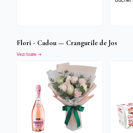
Trandafiri Roșii și
Trandafi
Crizanteme Albe
Flori - Cadou — Crangurile de Jos
Vezi toate →