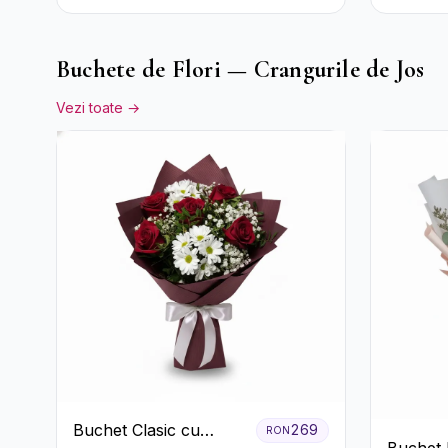
Alb-Verde în Cutie Gri
Buchete de Flori — Crangurile de Jos
Vezi toate →
Buchet Clasic cu
269
RON
Buchet 