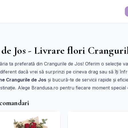
de Jos - Livrare flori Cranguri
ia ta preferată din Crangurile de Jos! Oferim o selecție var
diferent dacă vrei să surprinzi pe cineva drag sau să îți în
ine Crangurile de Jos
și bucură-te de servicii rapide și efic
 destinație. Alege Brandusa.ro pentru fiecare moment special d
ecomandari