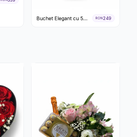
Buchet Elegant cu 5
249
RON
Trandafiri Roșii și
Eucalipt