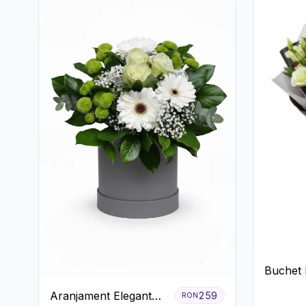
Buchet 
și Alb
Aranjament Elegant
259
RON