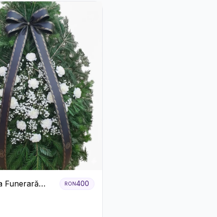
a Funerară
400
RON
 Garoafe