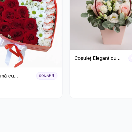
Coșuleț Elegant cu
Trandafiri Roșii și
Lisianthus Alb
nimă cu
569
RON
ri Roșii,
eme Albe și
e Raffaello