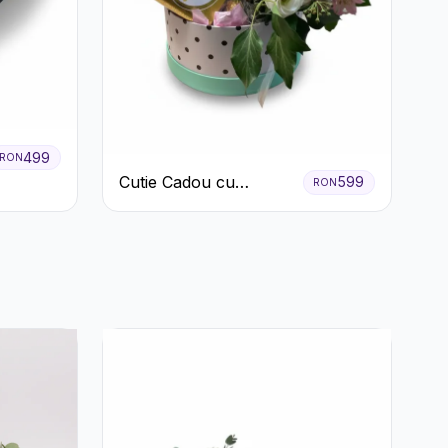
499
RON
Cutie Cadou cu
599
RON
Prosecco Mionetto
Ferrero Rocher și Flori
Pastelate