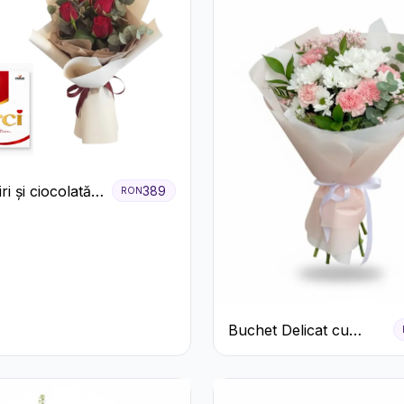
ri și ciocolată
389
RON
m
Buchet Delicat cu
Garoafe Roz și
Crizanteme Albe