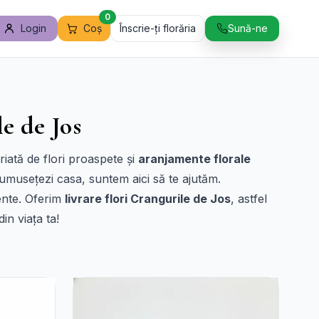
0
Login
Coș
Înscrie-ți florăria
Sună-ne
le de Jos
iată de flori proaspete și
aranjamente florale
frumusețezi casa, suntem aici să te ajutăm.
iente. Oferim
livrare flori Crangurile de Jos
, astfel
in viața ta!