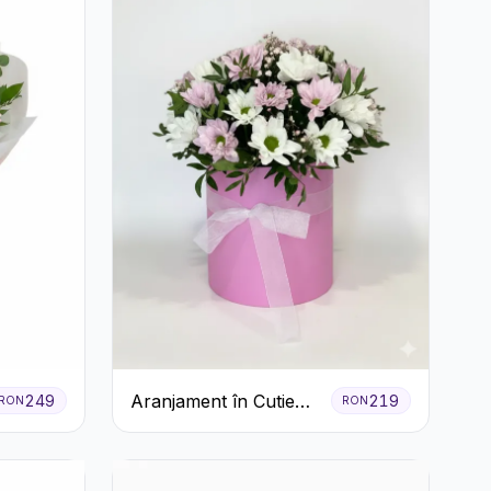
Aranjament în Cutie
249
219
RON
RON
Roz cu Crizanteme
Albe și Lila