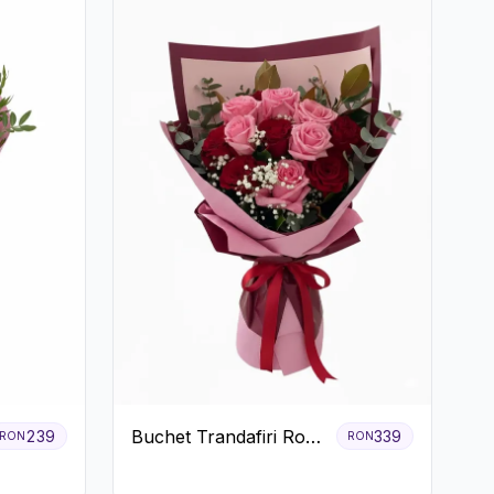
Buchet Trandafiri Roz
239
339
RON
RON
și Roșii cu Eucalipt și
Gypsophila