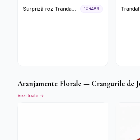
Surpriză roz Trandafiri
Trandafi
489
RON
și prosecco
Aranjamente Florale — Crangurile de J
Vezi toate →