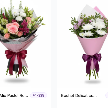
Mix Pastel Roz
Buchet Delicat cu
339
RON
Crizanteme Albe și
Mov