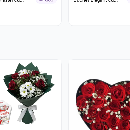
ri Roz și Albi
Trandafiri Albi,
Hortensie și
Crizanteme Crem