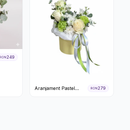
249
RON
Aranjament Pastel
279
RON
Verde în Cutie Galben
Pal