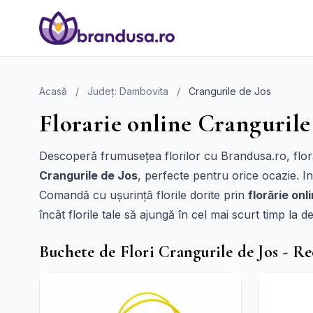
Acasă
/
Județ: Dambovita
/
Crangurile de Jos
Florarie online Crangurile 
Descoperă frumusețea florilor cu Brandusa.ro, florăr
Crangurile de Jos
, perfecte pentru orice ocazie. In
Comandă cu ușurință florile dorite prin
florărie onl
încât florile tale să ajungă în cel mai scurt timp la
Buchete de Flori Crangurile de Jos - R