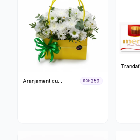
Trandafi
premiu
Aranjament cu
259
RON
Crizanteme Albe în
Cutie Galbenă