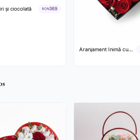
ri și ciocolată
369
RON
Aranjament Inimă cu
Trandafiri Roșii și
Floarea Miresei
os