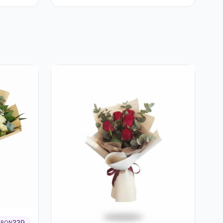
339
RON