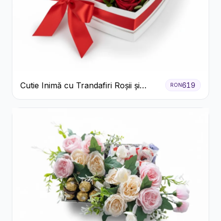
Cutie Inimă cu Trandafiri Roșii și
619
RON
Bomboane Raffaello