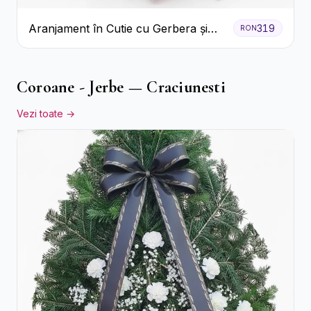
Aranjament în Cutie cu Gerbera și
319
RON
Trandafiri Roz
Coroane - Jerbe — Craciunesti
Vezi toate →