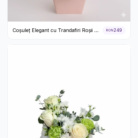
Coșuleț Elegant cu Trandafiri Roșii și
249
RON
Lisianthus Alb