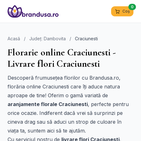
0
Coș
Acasă
/
Județ: Dambovita
/
Craciunesti
Florarie online Craciunesti -
Livrare flori Craciunesti
Descoperă frumusețea florilor cu Brandusa.ro,
florăria online Craciunesti care îți aduce natura
aproape de tine! Oferim o gamă variată de
aranjamente florale Craciunesti
, perfecte pentru
orice ocazie. Indiferent dacă vrei să surprinzi pe
cineva drag sau să aduci un strop de culoare în
viața ta, suntem aici să te ajutăm.
Cu serviciul nostru de
livrare flori Craciunesti
,