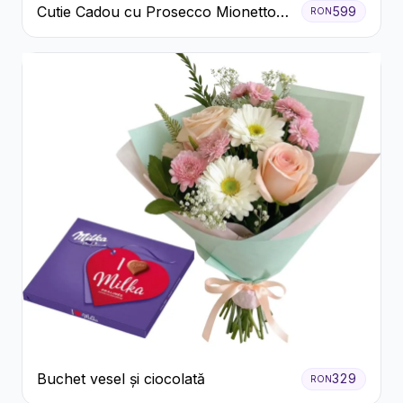
Cutie Cadou cu Prosecco Mionetto
599
RON
Ferrero Rocher și Flori Pastelate
Buchet vesel și ciocolată
329
RON