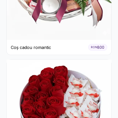
Coș cadou romantic
800
RON