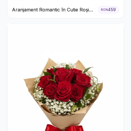
Aranjament Romantic în Cutie Roșie
459
RON
cu Trandafiri și Crizanteme