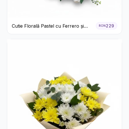
Cutie Florală Pastel cu Ferrero și
229
RON
Raffaello