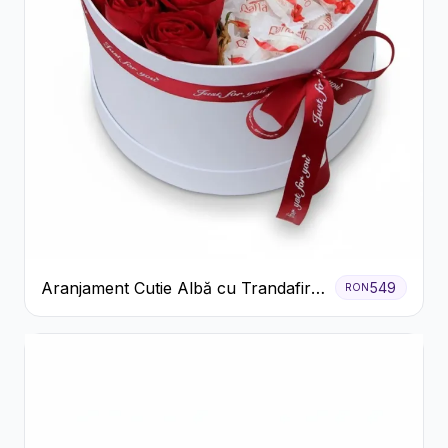
Aranjament Cutie Albă cu Trandafiri
549
RON
Roșii și Raffaello