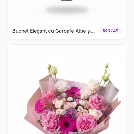
Buchet Elegant cu Garoafe Albe și
249
RON
Eucalipt