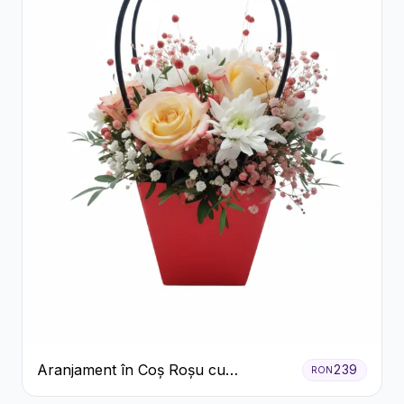
Aranjament în Coș Roșu cu
239
RON
Trandafiri și Crizanteme Albe