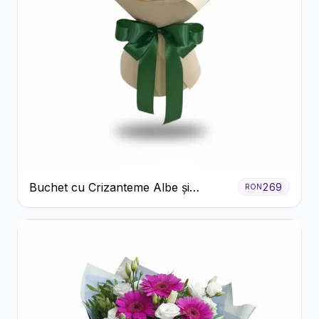
Buchet cu Crizanteme Albe și
269
RON
Galbene