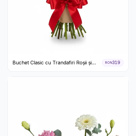
Buchet Clasic cu Trandafiri Roșii și
319
RON
Gypsophila