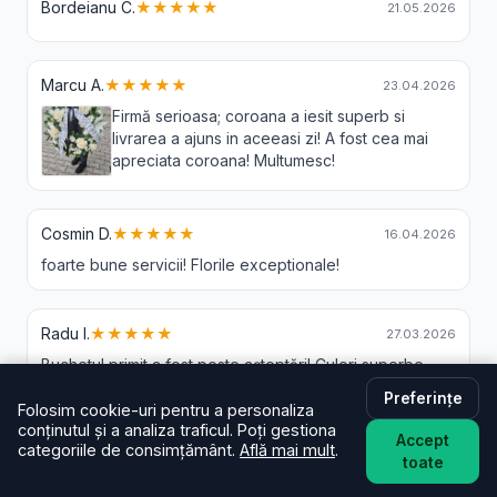
Bordeianu C.
★★★★★
21.05.2026
Marcu A.
★★★★★
23.04.2026
Firmă serioasa; coroana a iesit superb si
livrarea a ajuns in aceeasi zi! A fost cea mai
apreciata coroana! Multumesc!
Cosmin D.
★★★★★
16.04.2026
foarte bune servicii! Florile exceptionale!
Radu I.
★★★★★
27.03.2026
Buchetul primit a fost peste așteptări! Culori superbe,
flori proaspete și un aranjament deosebit. Se vede
Preferințe
profesionalismul și grija pentru client. Recomand cu
Folosim cookie-uri pentru a personaliza
conținutul și a analiza traficul. Poți gestiona
încredere!
Accept
categoriile de consimțământ.
Află mai mult
.
toate