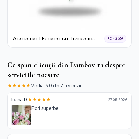
Aranjament Funerar cu Trandafiri
359
RON
Albi Crizanteme Galbene și Crini
Ce spun clienții din Dambovita despre
serviciile noastre
★★★★★
Media: 5.0 din 7 recenzii
Ioana D.
★★★★★
27.05.2026
Flori superbe.