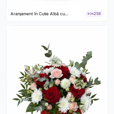
Aranjament în Cutie Albă cu
259
RON
Trandafiri Roșii și Lisianthus