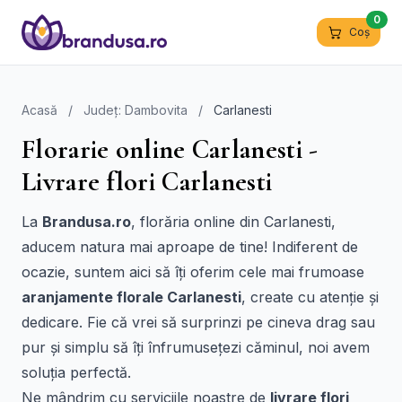
0
Coș
Acasă
/
Județ: Dambovita
/
Carlanesti
Florarie online Carlanesti -
Livrare flori Carlanesti
La
Brandusa.ro
, florăria online din Carlanesti,
aducem natura mai aproape de tine! Indiferent de
ocazie, suntem aici să îți oferim cele mai frumoase
aranjamente florale Carlanesti
, create cu atenție și
dedicare. Fie că vrei să surprinzi pe cineva drag sau
pur și simplu să îți înfrumusețezi căminul, noi avem
soluția perfectă.
Ne mândrim cu serviciile noastre de
livrare flori