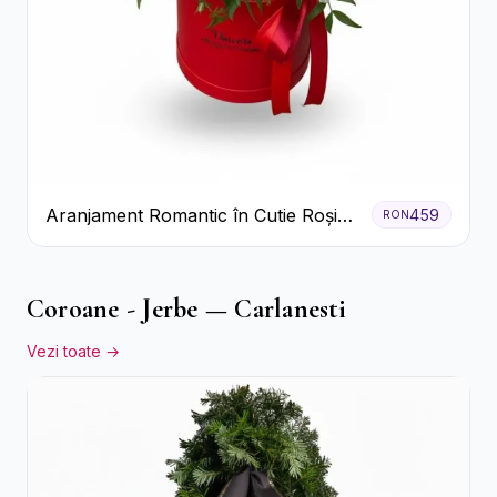
Aranjament Romantic în Cutie Roșie
459
RON
cu Trandafiri și Crizanteme
Coroane - Jerbe — Carlanesti
Vezi toate →