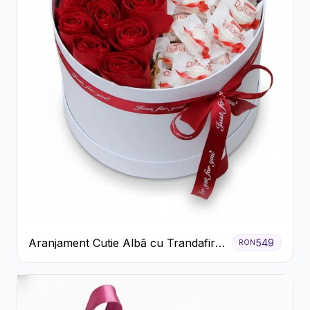
Aranjament Cutie Albă cu Trandafiri
549
RON
Roșii și Raffaello