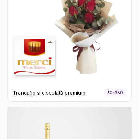
Trandafiri și ciocolată premium
389
RON