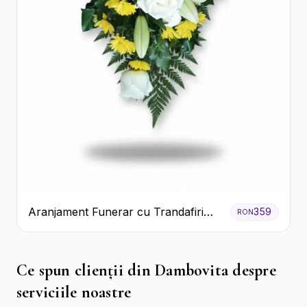
Aranjament Funerar cu Trandafiri
359
RON
Albi Crizanteme Galbene și Crini
Ce spun clienții din Dambovita despre
serviciile noastre