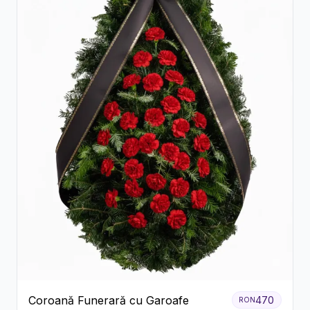
Coroană Funerară cu Garoafe
470
RON