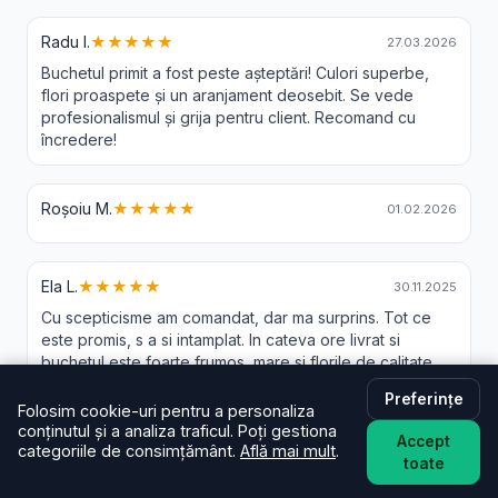
Radu I.
★★★★★
27.03.2026
Buchetul primit a fost peste așteptări! Culori superbe,
flori proaspete și un aranjament deosebit. Se vede
profesionalismul și grija pentru client. Recomand cu
încredere!
Roșoiu M.
★★★★★
01.02.2026
Ela L.
★★★★★
30.11.2025
Cu scepticisme am comandat, dar ma surprins. Tot ce
este promis, s a si intamplat. In cateva ore livrat si
buchetul este foarte frumos, mare si florile de calitate
buna
Preferințe
Folosim cookie-uri pentru a personaliza
conținutul și a analiza traficul. Poți gestiona
Accept
categoriile de consimțământ.
Află mai mult
.
toate
Livrare Flori Carlanesti - Intrebari