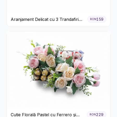
Aranjament Delicat cu 3 Trandafiri
159
RON
Roz în Cutie Albă
Cutie Florală Pastel cu Ferrero și
229
RON