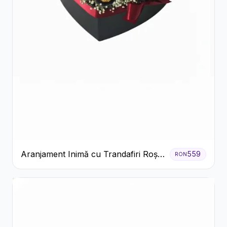
Aranjament Inimă cu Trandafiri Roșii
559
RON
și Ciocolată Ferrero Rocher