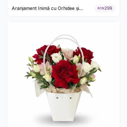
Aranjament Inimă cu Orhidee și
299
RON
Floarea Miresei