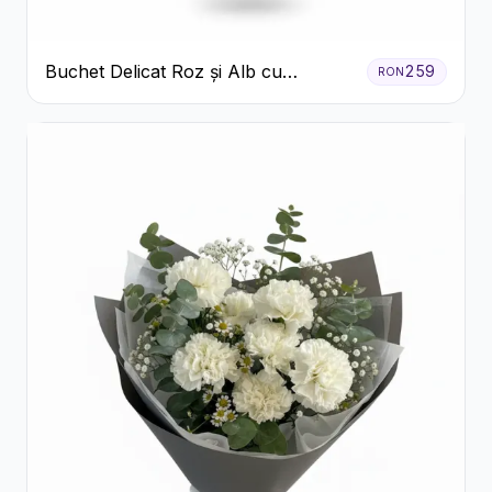
Buchet Delicat Roz și Alb cu
259
RON
Trandafiri și Lisianthus