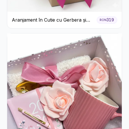
Aranjament în Cutie cu Gerbera și
319
RON
Trandafiri Roz