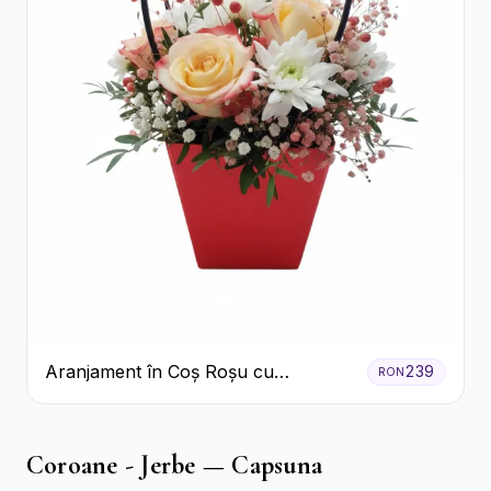
Aranjament în Coș Roșu cu
239
RON
Trandafiri și Crizanteme Albe
Coroane - Jerbe — Capsuna