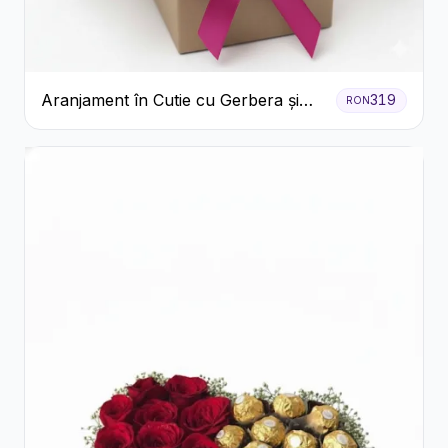
Aranjament în Cutie cu Gerbera și
319
RON
Trandafiri Roz