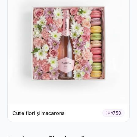
Cutie flori și macarons
750
RON