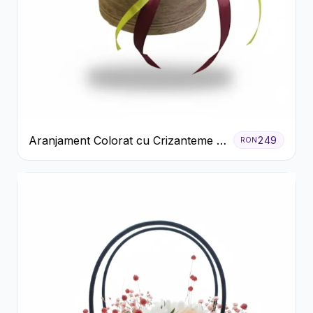
Aranjament Colorat cu Crizanteme în
249
RON
Cutie Rustică