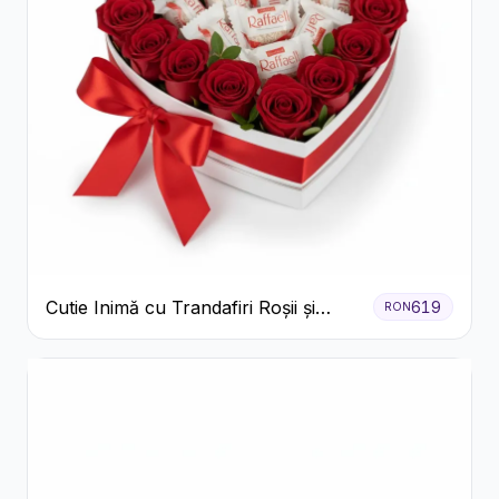
Cutie Inimă cu Trandafiri Roșii și
619
RON
Bomboane Raffaello