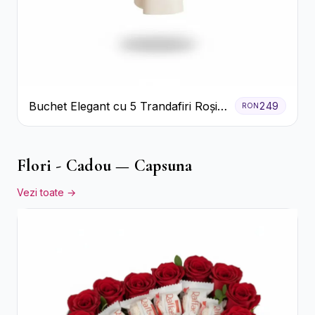
Buchet Elegant cu 5 Trandafiri Roșii
249
RON
și Eucalipt
Flori - Cadou — Capsuna
Vezi toate →