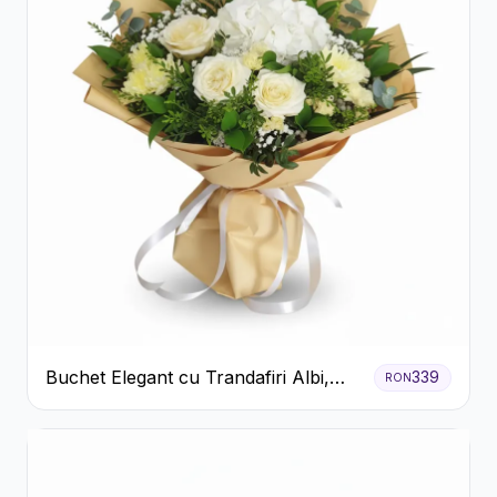
Buchet Elegant cu Trandafiri Albi,
339
RON
Hortensie și Crizanteme Crem