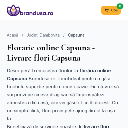
0
Coș
Acasă
/
Județ: Dambovita
/
Capsuna
Florarie online Capsuna -
Livrare flori Capsuna
Descoperă frumusețea florilor la
florăria online
Capsuna
Brandusa.ro, locul ideal pentru a găsi
buchete superbe pentru orice ocazie. Fie că vrei să
surprinzi pe cineva drag sau să împrospătezi
atmosfera din casă, aici vei găsi tot ce îți dorești. Cu
un simplu click, flori proaspete ajung direct la ușa
ta.
Beneficiază de serviciile noastre de
livrare flori