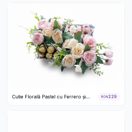
Cutie Florală Pastel cu Ferrero și
229
RON
Raffaello