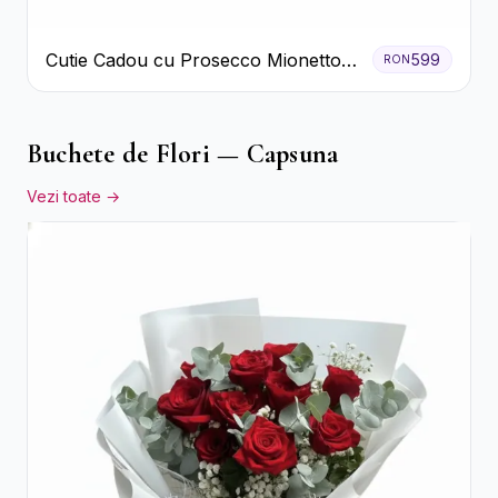
Cutie Cadou cu Prosecco Mionetto
599
RON
Ferrero Rocher și Flori Pastelate
Buchete de Flori — Capsuna
Vezi toate →