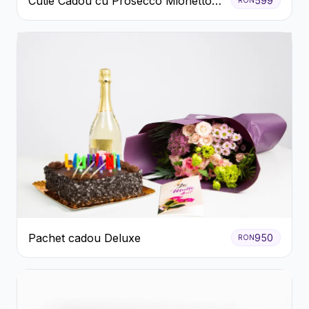
Cutie Cadou cu Prosecco Mionetto
599
RON
Ferrero Rocher și Flori Pastelate
Pachet cadou Deluxe
950
RON