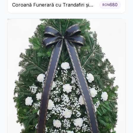
Coroană Funerară cu Trandafiri și
680
RON
Crini