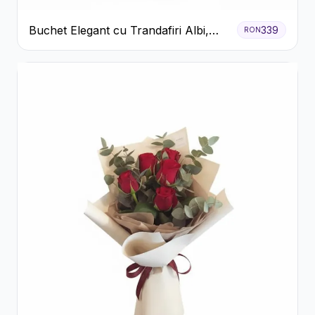
Buchet Elegant cu Trandafiri Albi,
339
RON
Hortensie și Crizanteme Crem