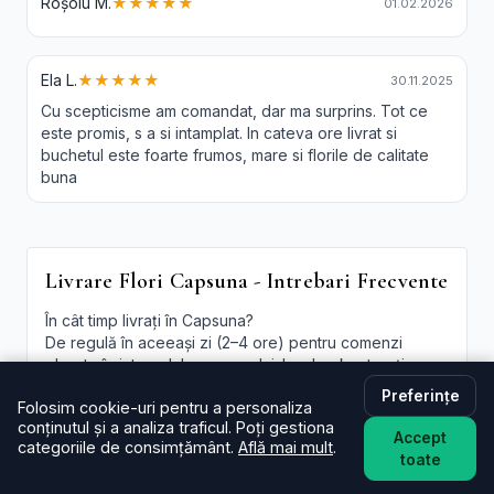
Roșoiu M.
★★★★★
01.02.2026
Ela L.
★★★★★
30.11.2025
Cu scepticisme am comandat, dar ma surprins. Tot ce
este promis, s a si intamplat. In cateva ore livrat si
buchetul este foarte frumos, mare si florile de calitate
buna
Livrare Flori Capsuna - Intrebari Frecvente
În cât timp livrați în Capsuna?
De regulă în aceeași zi (2–4 ore) pentru comenzi
plasate în intervalul programului. La checkout poți
alege intervalul preferat; oferim și
livrare flori
Preferințe
Folosim cookie-uri pentru a personaliza
Capsuna in aceeasi zi
în funcție de disponibilitate.
conținutul și a analiza traficul. Poți gestiona
Accept
Este livrarea de flori la domiciliu în Capsuna disponibilă
categoriile de consimțământ.
Află mai mult
.
toate
și sâmbăta?
Da, în majoritatea cazurilor livrăm și sâmbăta. În