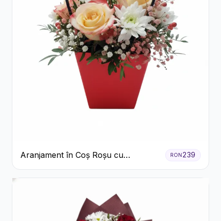
Aranjament în Coș Roșu cu
239
RON
Trandafiri și Crizanteme Albe