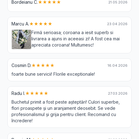
Bordeianu C.
★★★★★
21.05.2026
Marcu A.
★★★★★
23.04.2026
Firmă serioasa; coroana a iesit superb si
livrarea a ajuns in aceeasi zi! A fost cea mai
apreciata coroana! Multumesc!
Cosmin D.
★★★★★
16.04.2026
foarte bune servicii! Florile exceptionale!
Radu I.
★★★★★
27.03.2026
Buchetul primit a fost peste așteptări! Culori superbe,
flori proaspete și un aranjament deosebit. Se vede
profesionalismul și grija pentru client. Recomand cu
încredere!