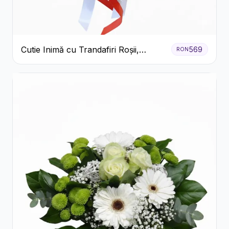
Cutie Inimă cu Trandafiri Roșii,
569
RON
Crizanteme Albe și Bomboane
Raffaello