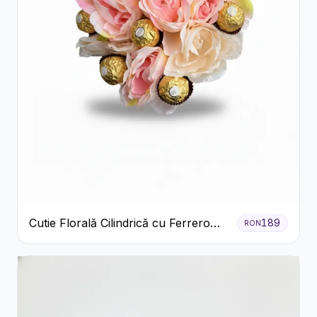
Cutie Florală Cilindrică cu Ferrero
189
RON
Rocher și Trandafiri Pastel