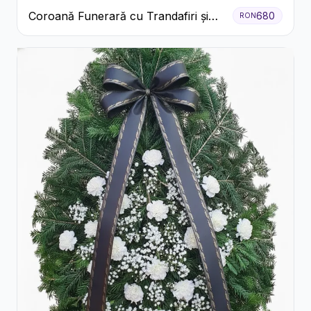
Coroană Funerară cu Trandafiri și
680
RON
Crini