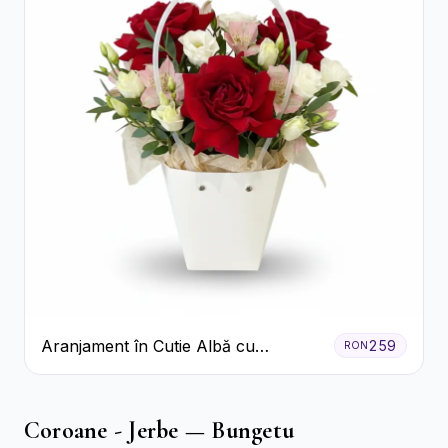
Aranjament în Cutie Albă cu
259
RON
Trandafiri Roșii și Lisianthus
Coroane - Jerbe — Bungetu