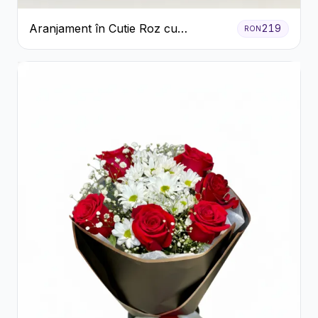
Aranjament în Cutie Roz cu
219
RON
Crizanteme Albe și Lila