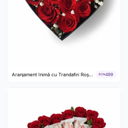
Aranjament Inimă cu Trandafiri Roșii
499
RON
și Floarea Miresei