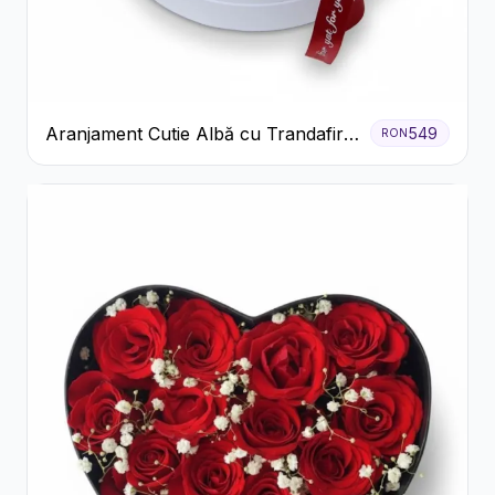
Aranjament Cutie Albă cu Trandafiri
549
RON
Roșii și Raffaello