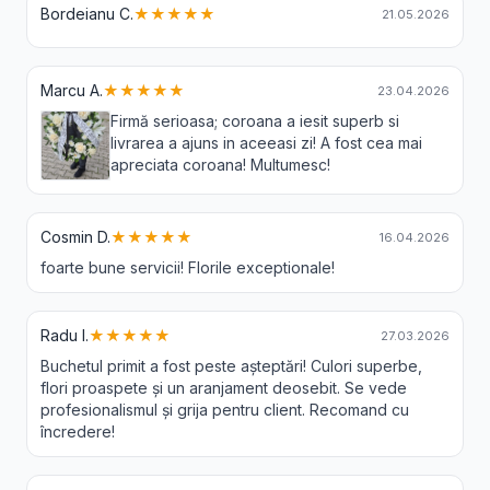
Bordeianu C.
★★★★★
21.05.2026
Marcu A.
★★★★★
23.04.2026
Firmă serioasa; coroana a iesit superb si
livrarea a ajuns in aceeasi zi! A fost cea mai
apreciata coroana! Multumesc!
Cosmin D.
★★★★★
16.04.2026
foarte bune servicii! Florile exceptionale!
Radu I.
★★★★★
27.03.2026
Buchetul primit a fost peste așteptări! Culori superbe,
flori proaspete și un aranjament deosebit. Se vede
profesionalismul și grija pentru client. Recomand cu
încredere!