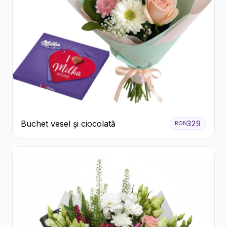
Buchet vesel și ciocolată
329
RON