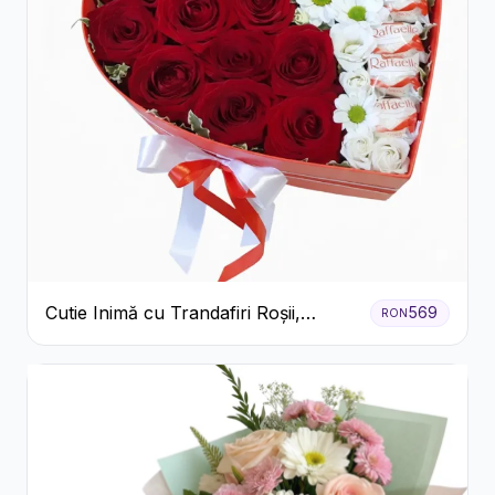
Cutie Inimă cu Trandafiri Roșii,
569
RON
Crizanteme Albe și Bomboane
Raffaello