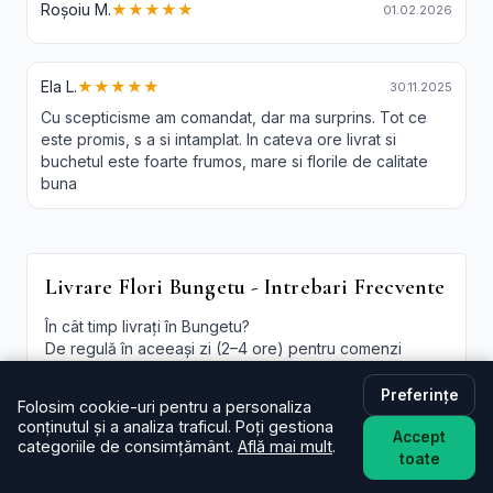
Roșoiu M.
★★★★★
01.02.2026
Ela L.
★★★★★
30.11.2025
Cu scepticisme am comandat, dar ma surprins. Tot ce
este promis, s a si intamplat. In cateva ore livrat si
buchetul este foarte frumos, mare si florile de calitate
buna
Livrare Flori Bungetu - Intrebari Frecvente
În cât timp livrați în Bungetu?
De regulă în aceeași zi (2–4 ore) pentru comenzi
plasate în intervalul programului. La checkout poți
alege intervalul preferat; oferim și
livrare flori
Preferințe
Folosim cookie-uri pentru a personaliza
Bungetu in aceeasi zi
în funcție de disponibilitate.
conținutul și a analiza traficul. Poți gestiona
Accept
categoriile de consimțământ.
Află mai mult
.
Este livrarea de flori la domiciliu în Bungetu disponibilă
toate
și sâmbăta?