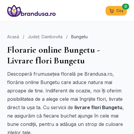
0
Coș
Acasă
/
Județ: Dambovita
/
Bungetu
Florarie online Bungetu -
Livrare flori Bungetu
Descoperă frumusețea florală pe Brandusa.ro,
florăria online Bungetu care aduce natura mai
aproape de tine. Indiferent de ocazie, noi îți oferim
posibilitatea de a alege cele mai îngrijite flori, livrate
direct la ușa ta. Cu servicii de
livrare flori Bungetu
,
ne asigurăm că fiecare buchet ajunge în cele mai
bune condiții, pentru a adăuga un strop de culoare
zilelor tale.