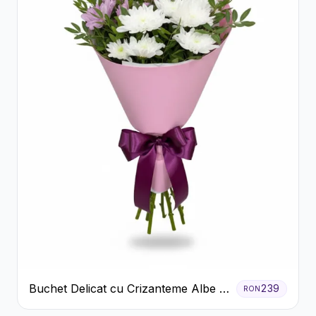
Buchet Delicat cu Crizanteme Albe și
239
RON
Mov