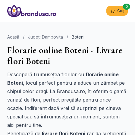
0
Coș
Acasă
/
Județ: Dambovita
/
Boteni
Florarie online Boteni - Livrare
flori Boteni
Descoperă frumusețea florilor cu
florărie online
Boteni
, locul perfect pentru a aduce un zâmbet pe
chipul celor dragi. La Brandusa.ro, îți oferim o gamă
variată de flori, perfect pregătite pentru orice
ocazie. Indiferent dacă vrei să surprinzi pe cineva
special sau să înfrumusețezi un moment, suntem
aici pentru tine.
Beneficiază de
livrare flori Boteni
rapidă și eficientă,