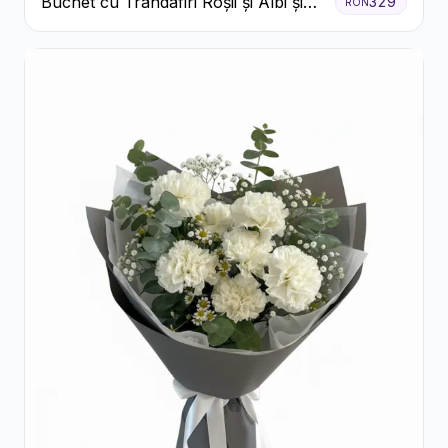
Buchet cu Trandafiri Roșii și Albi și
329
RON
Gypsophila