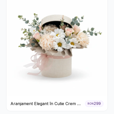
Aranjament Elegant în Cutie Crem cu
299
RON
Crizanteme și Trandafiri