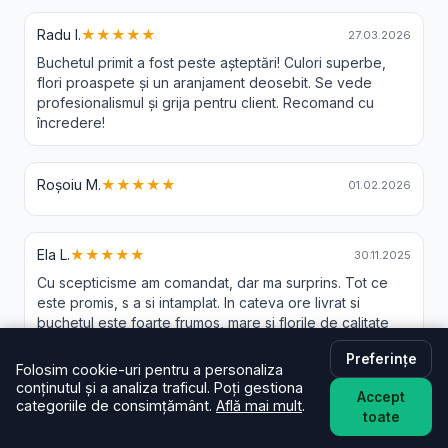
Radu I.
★★★★★
27.03.2026
Buchetul primit a fost peste așteptări! Culori superbe,
flori proaspete și un aranjament deosebit. Se vede
profesionalismul și grija pentru client. Recomand cu
încredere!
Roșoiu M.
★★★★★
01.02.2026
Ela L.
★★★★★
30.11.2025
Cu scepticisme am comandat, dar ma surprins. Tot ce
este promis, s a si intamplat. In cateva ore livrat si
buchetul este foarte frumos, mare si florile de calitate
buna
Preferințe
Folosim cookie-uri pentru a personaliza
conținutul și a analiza traficul. Poți gestiona
Accept
categoriile de consimțământ.
Află mai mult
.
toate
Livrare Flori Boteni - Intrebari Frecvente