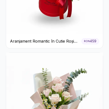
Aranjament Romantic în Cutie Roșie
459
RON
cu Trandafiri și Crizanteme