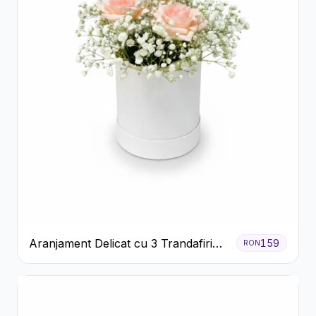
Aranjament Delicat cu 3 Trandafiri
159
RON
Roz în Cutie Albă