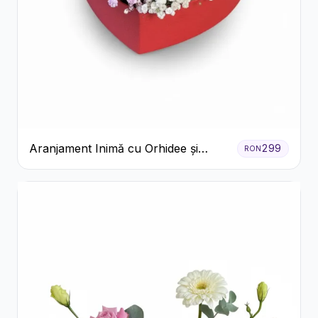
Aranjament Inimă cu Orhidee și
299
RON
Floarea Miresei