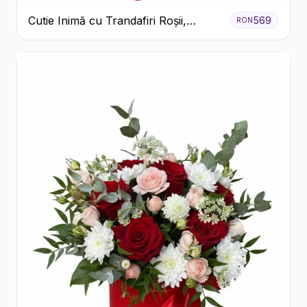
Cutie Inimă cu Trandafiri Roșii,
569
RON
Crizanteme Albe și Bomboane
Raffaello