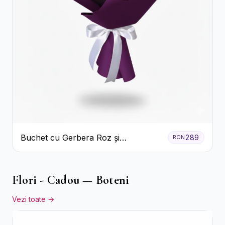
Buchet cu Gerbera Roz și
289
RON
Crizanteme Verzi
Flori - Cadou — Boteni
Vezi toate →