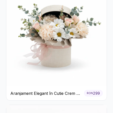
Aranjament Elegant în Cutie Crem cu
299
RON
Crizanteme și Trandafiri