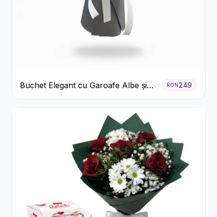
Buchet Elegant cu Garoafe Albe și
249
RON
Eucalipt