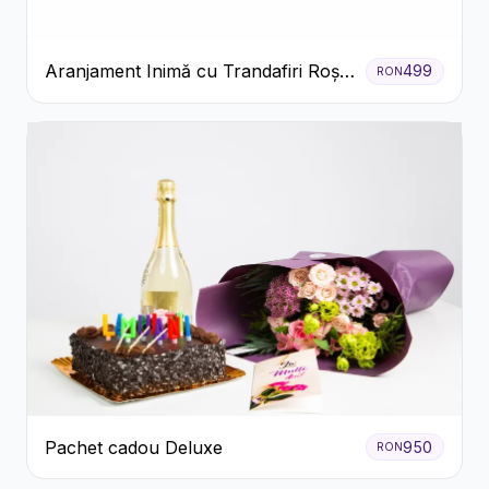
Aranjament Inimă cu Trandafiri Roșii
499
RON
și Floarea Miresei
Pachet cadou Deluxe
950
RON