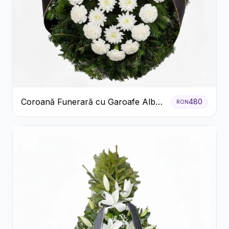
Coroană Funerară cu Garoafe Albe
480
RON
și Crizanteme