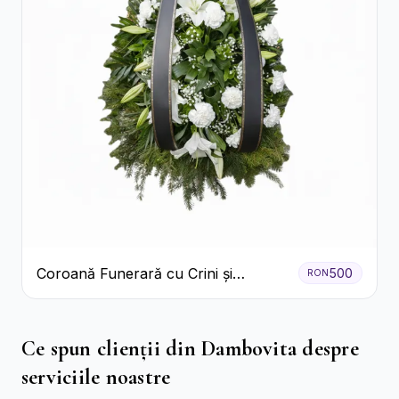
Coroană Funerară cu Crini și
500
RON
Garoafe Albe
Ce spun clienții din Dambovita despre
serviciile noastre