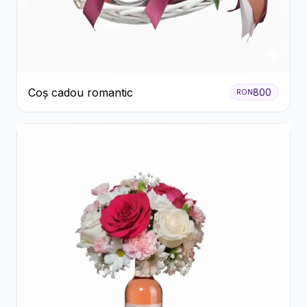
Coș cadou romantic
800
RON