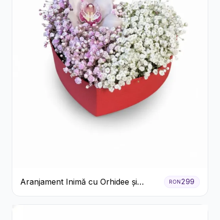
Aranjament Inimă cu Orhidee și
299
RON
Floarea Miresei