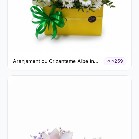
Aranjament cu Crizanteme Albe în
259
RON
Cutie Galbenă