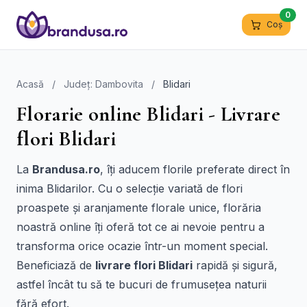
0
Coș
Acasă
/
Județ: Dambovita
/
Blidari
Florarie online Blidari - Livrare
flori Blidari
La
Brandusa.ro
, îți aducem florile preferate direct în
inima Blidarilor. Cu o selecție variată de flori
proaspete și aranjamente florale unice, florăria
noastră online îți oferă tot ce ai nevoie pentru a
transforma orice ocazie într-un moment special.
Beneficiază de
livrare flori Blidari
rapidă și sigură,
astfel încât tu să te bucuri de frumusețea naturii
fără efort.