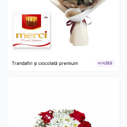
Trandafiri și ciocolată premium
389
RON