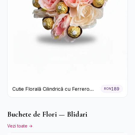
Cutie Florală Cilindrică cu Ferrero
189
RON
Rocher și Trandafiri Pastel
Buchete de Flori — Blidari
Vezi toate →