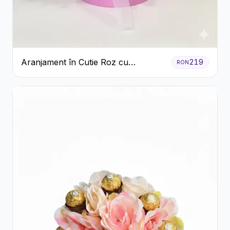
Aranjament în Cutie Roz cu
219
RON
Crizanteme Albe și Lila