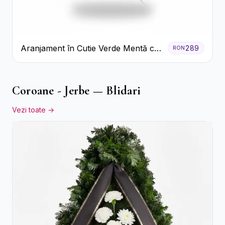
Aranjament în Cutie Verde Mentă cu
289
RON
Trandafiri și Alstroemeria
Coroane - Jerbe — Blidari
Vezi toate →