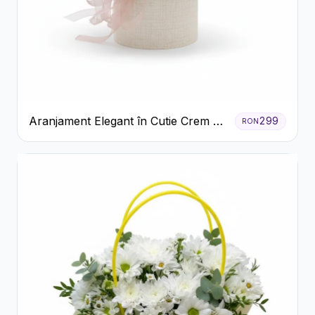
Aranjament Elegant în Cutie Crem cu
299
RON
Crizanteme și Trandafiri