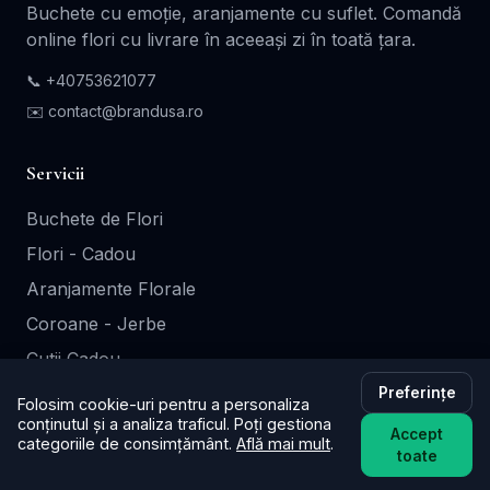
Buchete cu emoție, aranjamente cu suflet. Comandă
online flori cu livrare în aceeași zi în toată țara.
📞
+40753621077
✉️ contact@brandusa.ro
Servicii
Buchete de Flori
Flori - Cadou
Aranjamente Florale
Coroane - Jerbe
Cutii Cadou
Preferințe
Folosim cookie-uri pentru a personaliza
Informații
conținutul și a analiza traficul. Poți gestiona
Accept
categoriile de consimțământ.
Află mai mult
.
toate
Contact