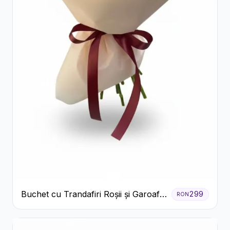
Buchet cu Trandafiri Roșii și Garoafe
299
RON
Roz Pal