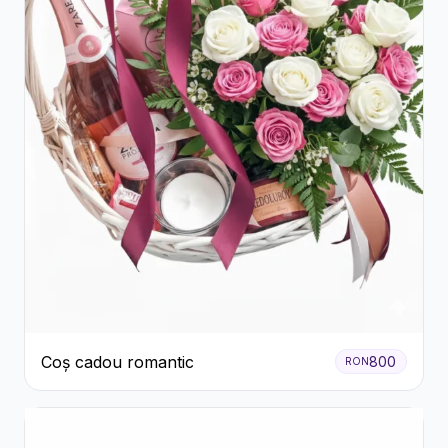
Coș cadou romantic
800
RON