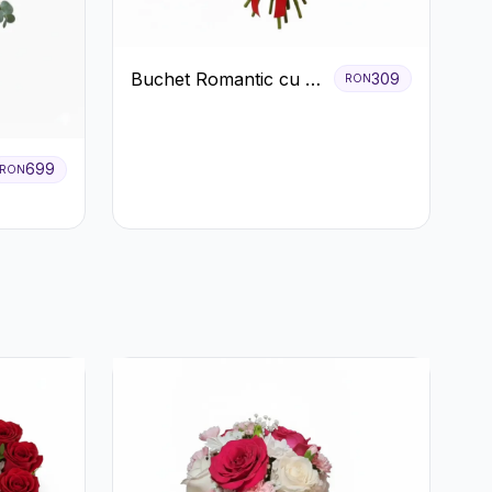
Buchet Romantic cu 9
309
RON
Trandafiri Roșii
699
RON