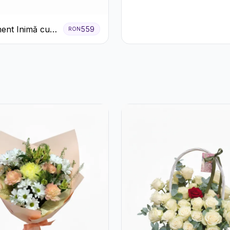
ent Inimă cu
559
RON
ri Roșii și
tă Ferrero