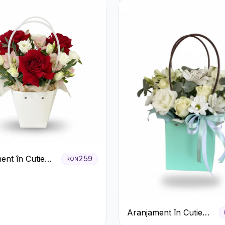
ent în Cutie
259
RON
Trandafiri
 Lisianthus
Aranjament în Cutie
Verde Mentă cu