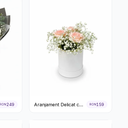
Aranjament Delicat cu
249
159
RON
RON
3 Trandafiri Roz în
Cutie Albă