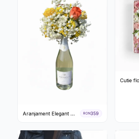
Cutie fl
Aranjament Elegant cu
359
RON
Prosecco și Flori
Galbene.