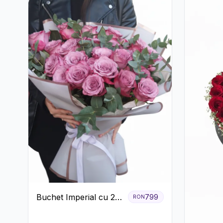
Buchet Imperial cu 25
799
RON
Trandafiri