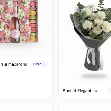
ori și macarons
750
RON
Buchet Elegant cu
Garoafe Albe și
Eucalipt