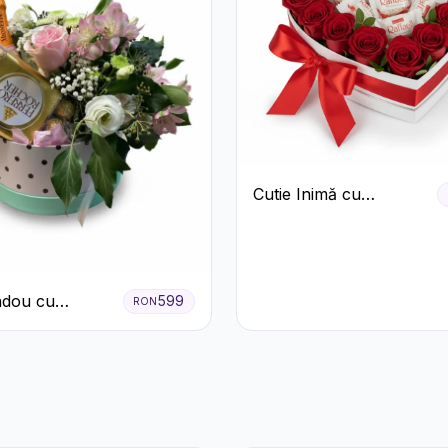
Cutie Inimă cu
Trandafiri Roșii și
Bomboane Raffaello
adou cu
599
RON
o Mionetto
Rocher și Flori
te