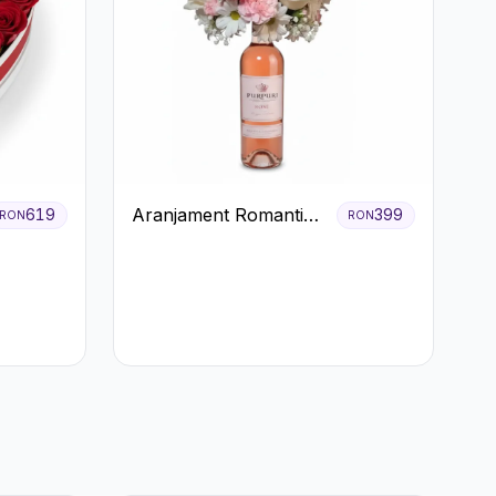
Aranjament Romantic
619
399
RON
RON
cu Vin roze si Flori
pastel