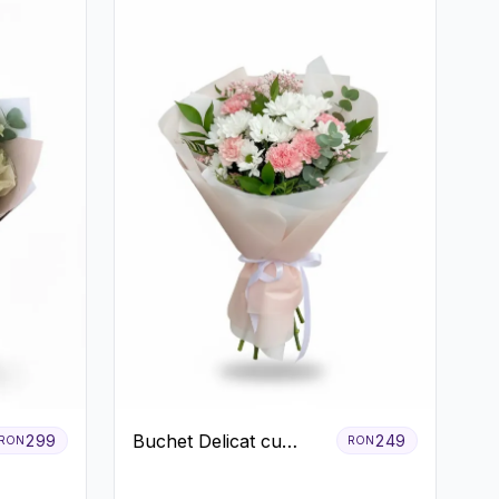
Buchet Delicat cu
299
249
RON
RON
Garoafe Roz și
Crizanteme Albe