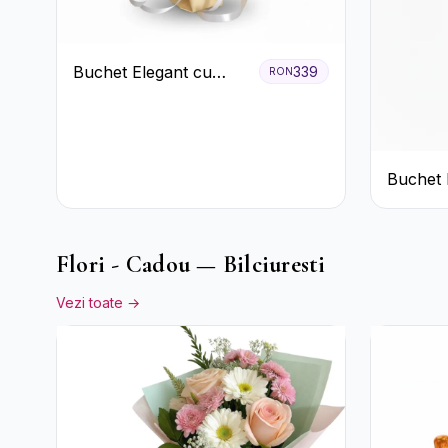
Buchet Elegant cu
339
RON
Trandafiri Albi,
Hortensie și
Crizanteme Crem
Buchet 
Crizant
Flori - Cadou — Bilciuresti
Vezi toate →