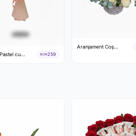
Aranjament Coș
Trandafiri Albi cu
Pastel cu
259
RON
Accent Roșu
eme și Garoafe