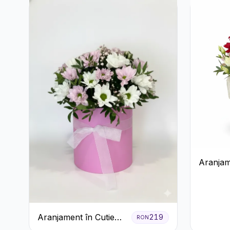
Aranjam
Albă cu 
Roșii și
Aranjament în Cutie
219
RON
Roz cu Crizanteme