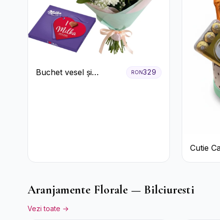
Buchet vesel și
329
RON
ciocolată
Cutie C
Prosecc
Ferrero 
Pastela
Aranjamente Florale — Bilciuresti
Vezi toate →