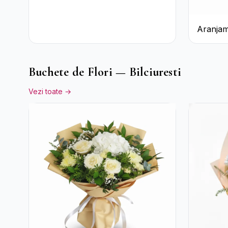
Aranjam
Trandafi
Ciocola
Rocher
Buchete de Flori — Bilciuresti
Vezi toate →