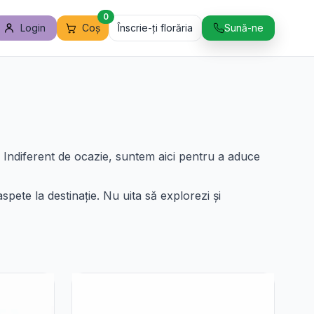
0
Login
Coș
Înscrie-ți florăria
Sună-ne
. Indiferent de ocazie, suntem aici pentru a aduce
oaspete la destinație. Nu uita să explorezi și