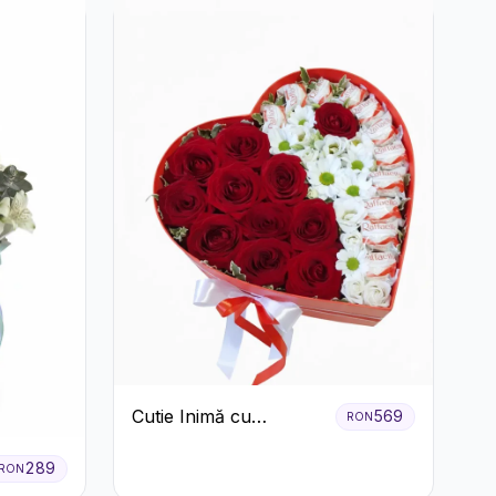
Cutie Inimă cu
569
RON
Trandafiri Roșii,
Crizanteme Albe și
289
RON