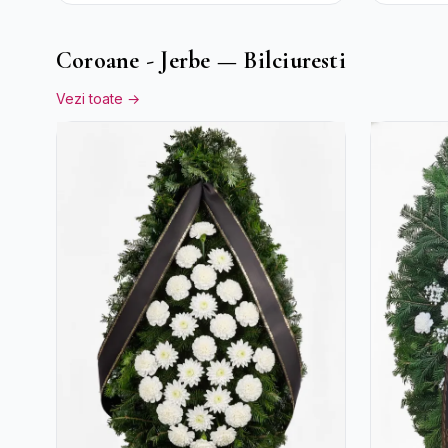
Albe și Lila
Coroane - Jerbe — Bilciuresti
Vezi toate →