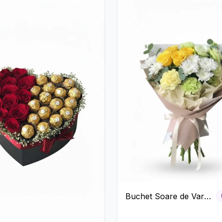
Buchet Soare de Vară
cu Trandafiri Galbeni
și Crizanteme Albe